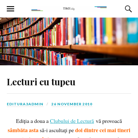
Lecturi cu tupeu
EDITURA3ADMIN
26 NOVEMBER 2010
Ediția a doua a
Clubului de Lectură
vă provoacă
sâmbăta asta
doi dintre cei mai tineri
să-i ascultați pe