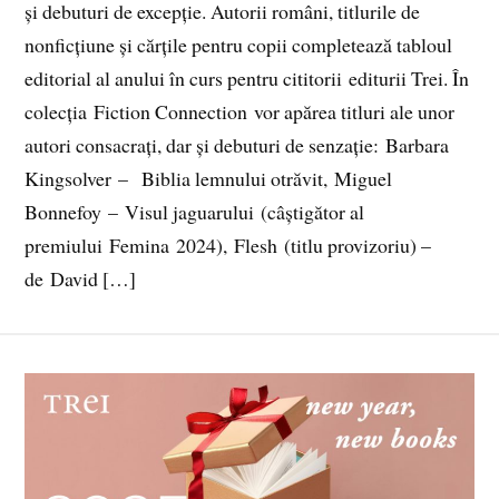
și debuturi de excepție. Autorii români, titlurile de
nonficțiune și cărțile pentru copii completează tabloul
editorial al anului în curs pentru cititorii editurii Trei. În
colecția Fiction Connection vor apărea titluri ale unor
autori consacrați, dar și debuturi de senzație: Barbara
Kingsolver – Biblia lemnului otrăvit, Miguel
Bonnefoy – Visul jaguarului (câștigător al
premiului Femina 2024), Flesh (titlu provizoriu) –
de David […]