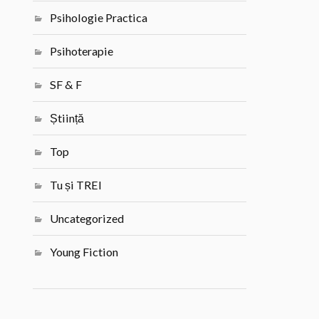
Psihologie Practica
Psihoterapie
SF & F
Știință
Top
Tu și TREI
Uncategorized
Young Fiction