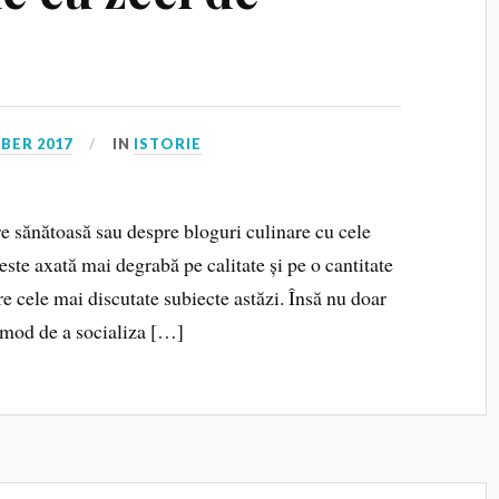
BER 2017
IN
ISTORIE
re sănătoasă sau despre bloguri culinare cu cele
 este axată mai degrabă pe calitate și pe o cantitate
re cele mai discutate subiecte astăzi. Însă nu doar
 mod de a socializa […]