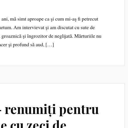
i ani, mă simt aproape ca şi cum mi‑aş fi petrecut
artum. Am intervievat şi am discutat cu sute de
 groaznică şi îngrozitor de neglijată. Mărturiile nu
ncer şi profund să aud, […]
– renumiți pentru
le cu zeci de