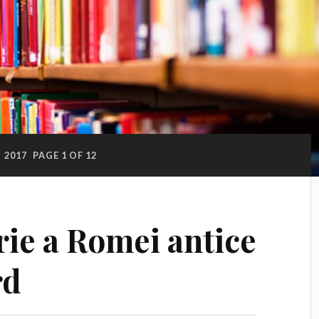
:
2017
PAGE 1 OF 12
rie a Romei antice
rd