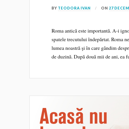
BY
TEODORA IVAN
ON
27 DECEM
Roma antică este importantă. A‑i ign
spatele trecutului îndepărtat. Roma ne 
lumea noastră şi în care gândim despre
de duzină. După două mii de ani, ea 