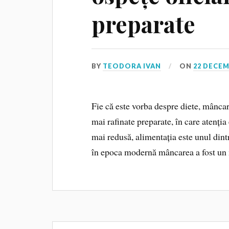
preparate
BY
TEODORA IVAN
ON
22 DECEM
Fie că este vorba despre diete, mânca
mai rafinate preparate, în care atenția
mai redusă, alimentația este unul dint
în epoca modernă mâncarea a fost un