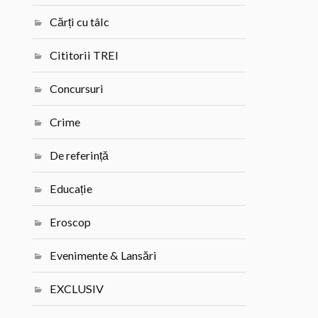
Cărți cu tâlc
Cititorii TREI
Concursuri
Crime
De referință
Educație
Eroscop
Evenimente & Lansări
EXCLUSIV