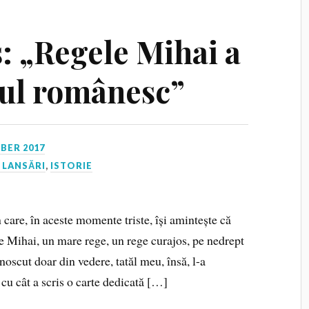
: „Regele Mihai a
tul românesc”
BER 2017
 LANSĂRI
,
ISTORIE
are, în aceste momente triste, își amintește că
le Mihai, un mare rege, un rege curajos, pe nedrept
oscut doar din vedere, tatăl meu, însă, l-a
 cu cât a scris o carte dedicată […]