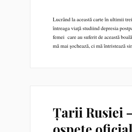
Lucrând la această carte în ultimii tre
întreaga viaţă studiind depresia postp
femei care au suferit de această boală
mă mai şochează, ci mă întristează si
Țarii Rusiei 
ospețe oficia