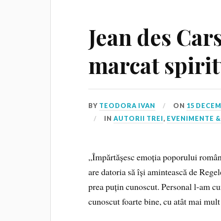
Jean des Cars
marcat spiri
BY
TEODORA IVAN
ON
15 DECEM
IN
AUTORII TREI
,
EVENIMENTE &
„Împărtășesc emoția poporului român c
are datoria să își amintească de Rege
prea puțin cunoscut. Personal l-am cun
cunoscut foarte bine, cu atât mai mult