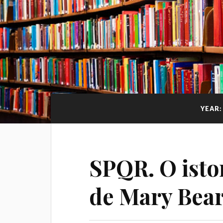
YEAR
SPQR. O isto
de Mary Bea