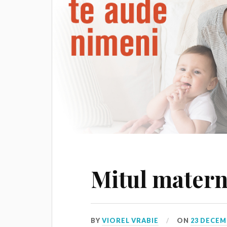
Mitul matern
BY
VIOREL VRABIE
ON
23 DECEM