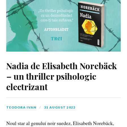
Nadia de Elisabeth Norebäck
– un thriller psihologic
electrizant
TEODORA IVAN
31 AUGUST 2022
Noul star al genului noir suedez, Elisabeth Norebäck,