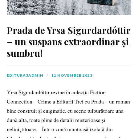
Prada de Yrsa Sigurdardóttir
– un suspans extraordinar și
sumbru!
EDITURA3ADMIN
11 NOVEMBER 2023
Yrsa Sigurdardóttir revine în colecția Fiction
Connection – Crime a Editurii Trei cu Prada – un roman
bine construit și enigmatic, cu scene tulburătoare una
după alta, toate pline de detalii misterioase și
neliniștitoare. Într-o zonă muntoasă izolată din