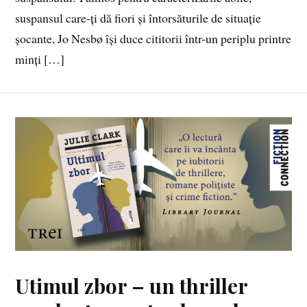
suspansul care-ți dă fiori și întorsăturile de situație
șocante, Jo Nesbø își duce cititorii într-un periplu printre
minți […]
Utimul zbor – un thriller