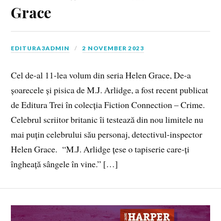
Grace
EDITURA3ADMIN
2 NOVEMBER 2023
Cel de-al 11-lea volum din seria Helen Grace, De-a
șoarecele și pisica de M.J. Arlidge, a fost recent publicat
de Editura Trei în colecția Fiction Connection – Crime.
Celebrul scriitor britanic îi testează din nou limitele nu
mai puțin celebrului său personaj, detectivul-inspector
Helen Grace. “M.J. Arlidge țese o tapiserie care-ți
îngheață sângele în vine.” […]