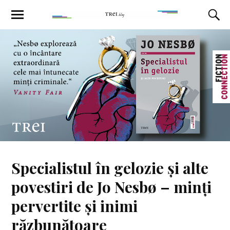
Specialistul în gelozie și alte
povestiri de Jo Nesbø – minți
pervertite și inimi
răzbunătoare