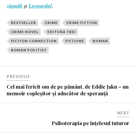
zăpadă
și
Leopardul
.
BESTSELLER
CRIME
CRIME FICTION
CRIME NOVEL
EDITURA TREI
FICTION CONNECTION
FICȚIUNE
ROMAN
ROMAN POLITIST
PREVIOUS
Cel mai fericit om de pe pământ, de Eddie Jaku – un
memoir copleșitor și aducător de speranță
NEXT
Psihoterapia pe înțelesul tuturor