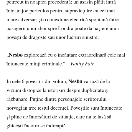
petrecut în noaptea precedentă; un asasin plătit intră
într-un joc periculos pentru supraviețuire cu cel mai
mare adversar; și o conexiune electrică spontană între
pasagerii unui zbor spre Londra poate da naștere unor
povești de dragoste sau unor lucruri sinistre.
Nesbø
„
explorează cu o încântare extraordinară cele mai
întunecate minți criminale.” –
Vanity Fair
Nesbø
În cele 6 povestiri din volum,
variază de la
viziuni distopice la istorisiri despre duplicitate și
răzbunare. Puține dintre personajele scriitorului
norvegian trec testul decenței. Poveștile sunt întunecate
și pline de întorsături de situație, care nu te lasă să
ghicești încotro se îndreaptă.