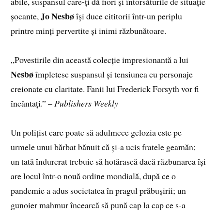
abile, suspansul care-ți dă fiori și întorsăturile de situație
Jo Nesbø
șocante,
își duce cititorii într-un periplu
printre minți pervertite și inimi răzbunătoare.
„Povestirile din această colecție impresionantă a lui
Nesbø
împletesc suspansul și tensiunea cu personaje
creionate cu claritate. Fanii lui Frederick Forsyth vor fi
încântați.” –
Publishers Weekly
Un polițist care poate să adulmece gelozia este pe
urmele unui bărbat bănuit că și-a ucis fratele geamăn;
un tată îndurerat trebuie să hotărască dacă răzbunarea își
are locul într-o nouă ordine mondială, după ce o
pandemie a adus societatea în pragul prăbușirii; un
gunoier mahmur încearcă să pună cap la cap ce s-a