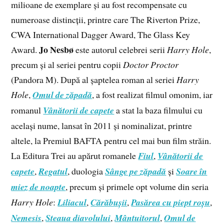
milioane de exemplare și au fost recompensate cu
numeroase distincții, printre care The Riverton Prize,
CWA International Dagger Award, The Glass Key
Jo Nesbø
Award.
este autorul celebrei serii
Harry Hole
,
precum și al seriei pentru copii
Doctor Proctor
(Pandora M). După al șaptelea roman al seriei
Harry
Hole
,
Omul de zăpadă
, a fost realizat filmul omonim, iar
romanul
Vânătorii de capete
a stat la baza filmului cu
același nume, lansat în 2011 și nominalizat, printre
altele, la Premiul BAFTA pentru cel mai bun film străin.
La Editura Trei au apărut romanele
Fiul
,
Vânătorii de
capete
,
Regatul
, duologia
Sânge pe zăpadă
și
Soare în
miez de noapte
, precum și primele opt volume din seria
Harry Hole
:
Liliacul
,
Cărăbușii
,
Pasărea cu piept roșu
,
Nemesis
,
Steaua diavolului
,
Mântuitorul
,
Omul de