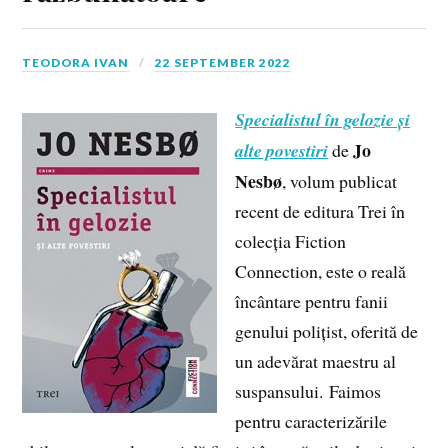
TEODORA IVAN
22 SEPTEMBER 2022
Specialistul în gelozie și
Jo
alte povestiri
de
Nesbø
, volum publicat
recent de editura Trei în
colecția Fiction
Connection, este o reală
încântare pentru fanii
genului polițist, oferită de
un adevărat maestru al
suspansului. Faimos
pentru caracterizările