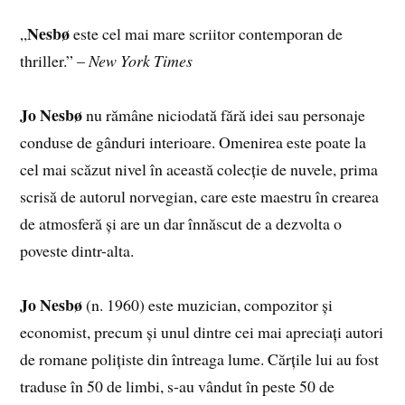
Nesbø
„
este cel mai mare scriitor contemporan de
thriller.” –
New York Times
Jo Nesbø
nu rămâne niciodată fără idei sau personaje
conduse de gânduri interioare. Omenirea este poate la
cel mai scăzut nivel în această colecție de nuvele, prima
scrisă de autorul norvegian, care este maestru în crearea
de atmosferă și are un dar înnăscut de a dezvolta o
poveste dintr-alta.
Jo Nesbø
(n. 1960) este muzician, compozitor și
economist, precum și unul dintre cei mai apreciați autori
de romane polițiste din întreaga lume. Cărțile lui au fost
traduse în 50 de limbi, s‑au vândut în peste 50 de