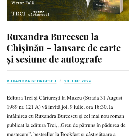
Ruxandra Burcescu la
Chișinău – lansare de carte
și sesiune de autografe
RUXANDRA GEORGESCU
23 JUNE 2026
Editura Trei și Cărturești la Muzeu (Strada 31 August
1989 nr. 121 A) vă invită joi, 9 iulie, ora 18:30, la
întâlnirea cu Ruxandra Burcescu și cel mai nou roman
publicat la editura Trei, „Greu de pătruns în pădurea de
mesteceni”, bestseller la Bookfest și câștigătoare a