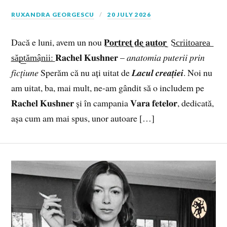
RUXANDRA GEORGESCU
20 JULY 2026
Dacă e luni, avem un nou 𝐏̲𝐨̲𝐫̲𝐭̲𝐫̲𝐞̲𝐭̲ ̲𝐝̲𝐞̲ ̲𝐚̲𝐮̲𝐭̲𝐨̲𝐫̲ ̲ S͟c͟r͟i͟i͟t͟o͟a͟r͟e͟a͟
͟s͟ă͟p͟t͟ă͟m͟â͟n͟i͟i͟: 𝐑𝐚𝐜𝐡𝐞𝐥 𝐊𝐮𝐬𝐡𝐧𝐞𝐫 – 𝑎𝑛𝑎𝑡𝑜𝑚𝑖𝑎 𝑝𝑢𝑡𝑒𝑟𝑖𝑖 𝑝𝑟𝑖𝑛
𝑓𝑖𝑐𝑡̦𝑖𝑢𝑛𝑒 Sperăm că nu ați uitat de 𝑳𝒂𝒄𝒖𝒍 𝒄𝒓𝒆𝒂𝒕̦𝒊𝒆𝒊. Noi nu
am uitat, ba, mai mult, ne-am gândit să o includem pe
𝐑𝐚𝐜𝐡𝐞𝐥 𝐊𝐮𝐬𝐡𝐧𝐞𝐫 și în campania 𝐕𝐚𝐫𝐚 𝐟𝐞𝐭𝐞𝐥𝐨𝐫, dedicată,
așa cum am mai spus, unor autoare […]