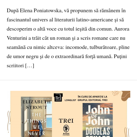
După Elena Poniatowska, vă propunem să rămânem în
fascinantul univers al literaturii latino-americane și să
descoperim o altă voce cu totul ieșită din comun. Aurora
Venturini a trăit cât un roman și a scris romane care nu
seamănă cu nimic altceva: incomode, tulburătoare, pline
de umor negru și de o extraordinară forță umană. Puțini
scriitori […]