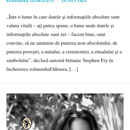
RUXANDRA GEORGESCU
24 JULY 2026
„Într‑o lume în care datele și informațiile absolute sunt
valuta vitală – ați putea spune, o lume unde datele și
informațiile absolute sunt zei – facem bine, sunt
convins, să ne amintim de puterea non-absolutului, de
puterea poveștii, a mitului, a ceremoniei, a ritualului și a
simbolului”, declară autorul britanic Stephen Fry în
încheierea volumuluiOdiseea, […]