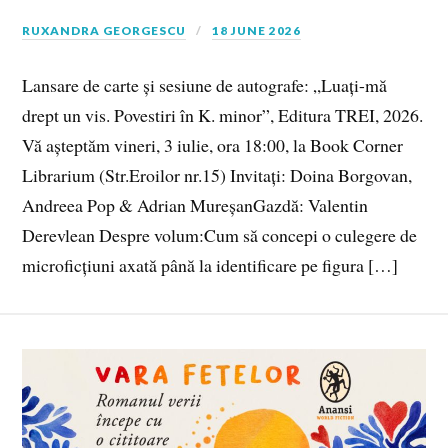
RUXANDRA GEORGESCU
18 JUNE 2026
Lansare de carte și sesiune de autografe: „Luați-mă
drept un vis. Povestiri în K. minor”, Editura TREI, 2026.
Vă așteptăm vineri, 3 iulie, ora 18:00, la Book Corner
Librarium (Str.Eroilor nr.15) Invitați: Doina Borgovan,
Andreea Pop & Adrian MureșanGazdă: Valentin
Derevlean Despre volum:Cum să concepi o culegere de
microficțiuni axată până la identificare pe figura […]