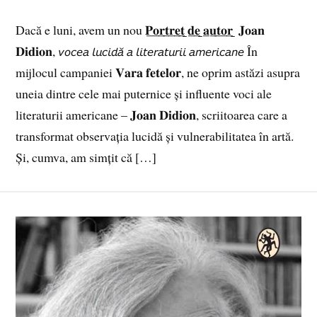
Dacă e luni, avem un nou 𝐏̲𝐨̲𝐫̲𝐭̲𝐫̲𝐞̲𝐭̲ ̲𝐝̲𝐞̲ ̲𝐚̲𝐮̲𝐭̲𝐨̲𝐫̲ ̲ 𝐉𝐨𝐚𝐧
𝐃𝐢𝐝𝐢𝐨𝐧, 𝘷𝘰𝘤𝘦𝘢 𝘭𝘶𝘤𝘪𝘥𝘢̆ 𝘢 𝘭𝘪𝘵𝘦𝘳𝘢𝘵𝘶𝘳𝘪𝘪 𝘢𝘮𝘦𝘳𝘪𝘤𝘢𝘯𝘦 În
mijlocul campaniei 𝐕𝐚𝐫𝐚 𝐟𝐞𝐭𝐞𝐥𝐨𝐫, ne oprim astăzi asupra
uneia dintre cele mai puternice și influente voci ale
literaturii americane – 𝐉𝐨𝐚𝐧 𝐃𝐢𝐝𝐢𝐨𝐧, scriitoarea care a
transformat observația lucidă și vulnerabilitatea în artă.
Și, cumva, am simțit că […]