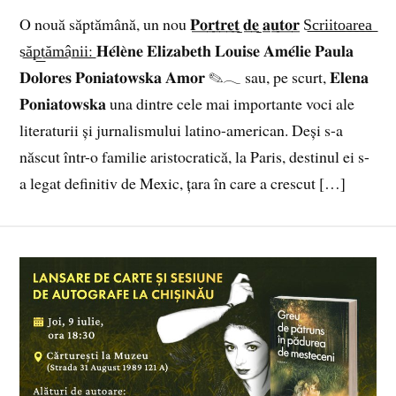
O nouă săptămână, un nou 𝐏̲𝐨̲𝐫̲𝐭̲𝐫̲𝐞̲𝐭̲ ̲𝐝̲𝐞̲ ̲𝐚̲𝐮̲𝐭̲𝐨̲𝐫̲ S͟c͟r͟i͟i͟t͟o͟a͟r͟e͟a͟
s͟ă͟p͟t͟ă͟m͟â͟n͟i͟i͟: 𝐇𝐞́𝐥𝐞̀𝐧𝐞 𝐄𝐥𝐢𝐳𝐚𝐛𝐞𝐭𝐡 𝐋𝐨𝐮𝐢𝐬𝐞 𝐀𝐦𝐞́𝐥𝐢𝐞 𝐏𝐚𝐮𝐥𝐚
𝐃𝐨𝐥𝐨𝐫𝐞𝐬 𝐏𝐨𝐧𝐢𝐚𝐭𝐨𝐰𝐬𝐤𝐚 𝐀𝐦𝐨𝐫 ✎𓂃 sau, pe scurt, 𝐄𝐥𝐞𝐧𝐚
𝐏𝐨𝐧𝐢𝐚𝐭𝐨𝐰𝐬𝐤𝐚 una dintre cele mai importante voci ale
literaturii și jurnalismului latino-american. Deși s-a
născut într-o familie aristocratică, la Paris, destinul ei s-
a legat definitiv de Mexic, țara în care a crescut […]