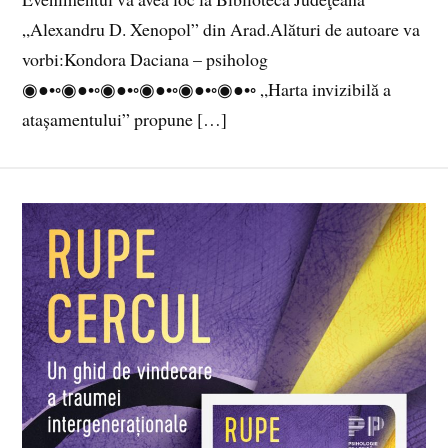
„Alexandru D. Xenopol” din Arad.Alături de autoare va
vorbi:Kondora Daciana – psiholog
◉●•◦◉●•◦◉●•◦◉●•◦◉●•◦◉●•◦ „Harta invizibilă a
atașamentului” propune […]