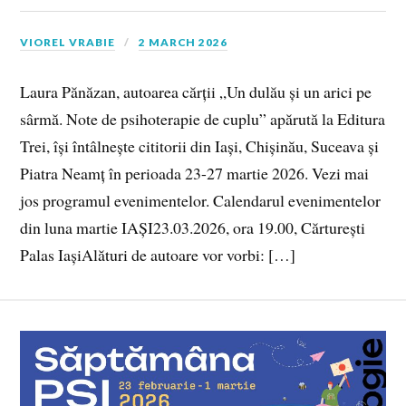
VIOREL VRABIE
2 MARCH 2026
Laura Pănăzan, autoarea cărții „Un dulău și un arici pe
sârmă. Note de psihoterapie de cuplu” apărută la Editura
Trei, își întâlnește cititorii din Iași, Chișinău, Suceava și
Piatra Neamț în perioada 23-27 martie 2026. Vezi mai
jos programul evenimentelor. Calendarul evenimentelor
din luna martie IAȘI23.03.2026, ora 19.00, Cărturești
Palas IașiAlături de autoare vor vorbi: […]