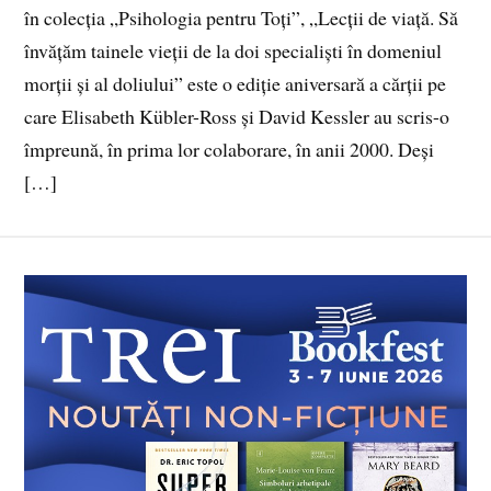
în colecția „Psihologia pentru Toți”, „Lecții de viață. Să
învățăm tainele vieții de la doi specialiști în domeniul
morții și al doliului” este o ediție aniversară a cărții pe
care Elisabeth Kübler-Ross și David Kessler au scris-o
împreună, în prima lor colaborare, în anii 2000. Deși
[…]