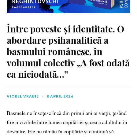
Între poveste și identitate. O
abordare psihanalitică a
basmului românesc, în
volumul colectiv „A fost odată
ca niciodată…”
VIOREL VRABIE
8 APRIL 2026
Basmele ne însoțesc încă din primii ani ai vieții, țesând
fire invizibile între lumea copilăriei și cea a adultului în
devenire. Ele nu rămân în copilărie și continuă să