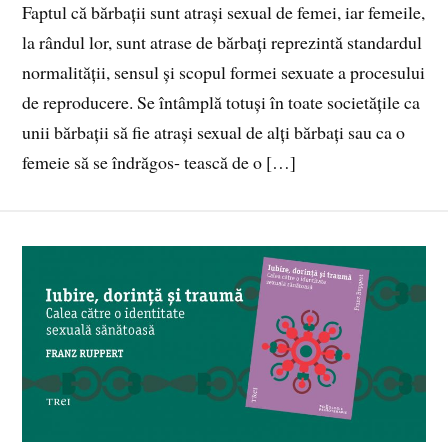
Faptul că bărbații sunt atrași sexual de femei, iar femeile,
la rândul lor, sunt atrase de bărbați reprezintă standardul
normalității, sensul și scopul formei sexuate a procesului
de reproducere. Se întâmplă totuși în toate societățile ca
unii bărbații să fie atrași sexual de alți bărbați sau ca o
femeie să se îndrăgos‑ tească de o […]