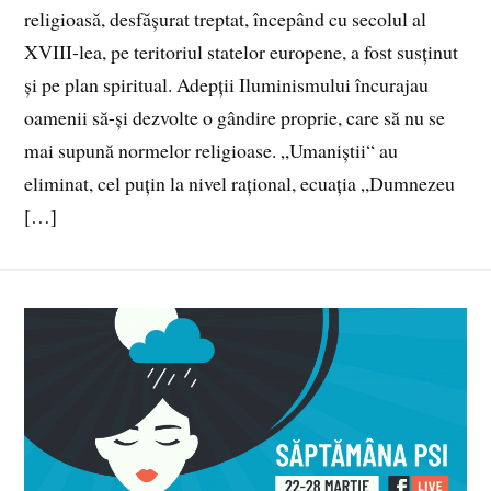
religioasă, desfășurat treptat, începând cu secolul al
XVIII-lea, pe teritoriul statelor europene, a fost susținut
și pe plan spiritual. Adepții Iluminismului încurajau
oamenii să-și dezvolte o gândire proprie, care să nu se
mai supună normelor religioase. „Umaniștii“ au
eliminat, cel puțin la nivel rațional, ecuația „Dumnezeu
[…]