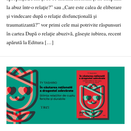
la abuz într-o relație?” sau „Care este calea de eliberare
și vindecare după o relație disfuncțională și
traumatizantă?” vor primi cele mai potrivite răspunsuri
în cartea După o relaţie abuzivă, găseşte iubirea, recent
apărută la Editura […]