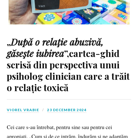
„
După o relaţie abuzivă,
găseşte iubirea
”,cartea-ghid
scrisă din perspectiva unui
psiholog clinician care a trăit
o relație toxică
VIOREL VRABIE
23 DECEMBER 2024
Cei care s-au întrebat, pentru sine sau pentru cei
apropiați, „Cum și de ce intrăm, îndurăm și ne adaptăm