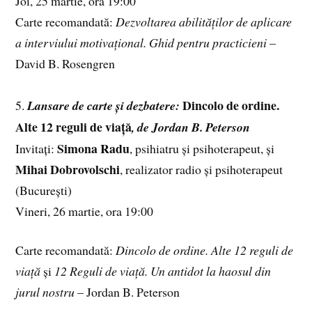
Joi, 25 martie, ora 19:00
Carte recomandată:
Dezvoltarea abilităților de aplicare
a interviului motivațional. Ghid pentru practicieni
–
David B. Rosengren
Dincolo de ordine.
5.
Lansare de carte și dezbatere:
Alte 12 reguli de viață
, de Jordan B. Peterson
Simona
Radu
Invitați:
, psihiatru și psihoterapeut, și
Mihai Dobrovolschi
, realizator radio și psihoterapeut
(București)
Vineri, 26 martie, ora 19:00
Carte recomandată:
Dincolo de ordine. Alte 12 reguli de
viață
și
12 Reguli de viață. Un antidot la haosul din
jurul nostru
– Jordan B. Peterson