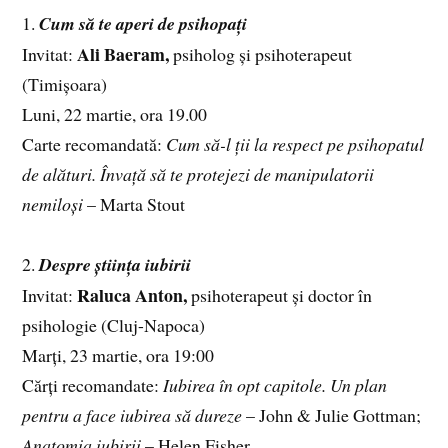
1.
Cum să te aperi de psihopați
Ali Baeram,
Invitat:
psiholog și psihoterapeut
(Timișoara)
Luni, 22 martie, ora 19.00
Carte recomandată:
Cum să-l ții la respect pe psihopatul
de alături. Învață să te protejezi de manipulatorii
nemiloși
– Marta Stout
2.
Despre știința iubirii
Raluca Anton,
Invitat:
psihoterapeut și doctor în
psihologie (Cluj-Napoca)
Marți, 23 martie, ora 19:00
Cărți recomandate:
Iubirea în opt capitole. Un plan
pentru a face iubirea să dureze
– John & Julie Gottman;
Anatomia iubirii
– Helen Fisher