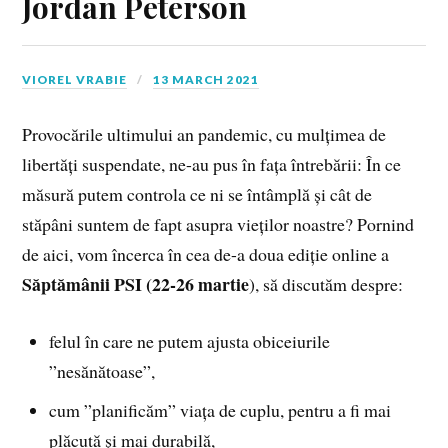
Jordan Peterson
VIOREL VRABIE
13 MARCH 2021
Provocările ultimului an pandemic, cu mulțimea de
libertăți suspendate, ne-au pus în fața întrebării: În ce
măsură putem controla ce ni se întâmplă și cât de
stăpâni suntem de fapt asupra vieților noastre? Pornind
de aici, vom încerca în cea de-a doua ediție online a
Săptămânii PSI (22-26 martie
), să discutăm despre:
felul în care ne putem ajusta obiceiurile
”nesănătoase”,
cum ”planificăm” viața de cuplu, pentru a fi mai
plăcută și mai durabilă,