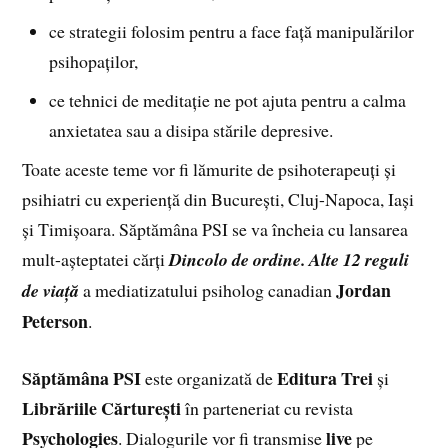
ce strategii folosim pentru a face față manipulărilor
psihopaților,
ce tehnici de meditație ne pot ajuta pentru a calma
anxietatea sau a disipa stările depresive.
Toate aceste teme vor fi lămurite de psihoterapeuți și
psihiatri cu experiență din București, Cluj-Napoca, Iași
și Timișoara. Săptămâna PSI se va încheia cu lansarea
mult-așteptatei cărți
Dincolo de ordine. Alte 12 reguli
Jordan
de viață
a mediatizatului psiholog canadian
Peterson
.
Săptămâna PSI
Editura Trei
este organizată de
și
Librăriile Cărturești
în parteneriat cu revista
Psychologies
live
. Dialogurile vor fi transmise
pe