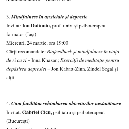
3.
Mindfulness în anxietate și depresie
Ion Dafinoiu,
Invitat:
prof. univ. și psihoterapeut
formator (Iași)
Miercuri, 24 martie, ora 19:00
Cărți recomandate:
Biofeedback și mindfulness în viața
de zi cu zi
– Inna Khazan;
Exerciții de meditație pentru
depășirea depresiei
– Jon Kabatt-Zinn, Zindel Segal și
alții
4.
Cum facilităm schimbarea obiceiurilor nesănătoase
Gabriel Cicu,
Invitat:
psihiatru și psihoterapeut
(București)