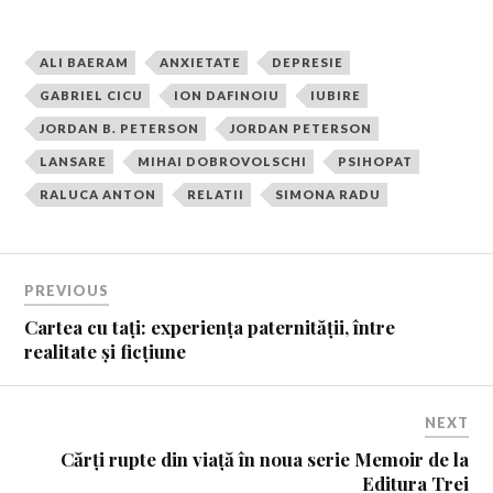
ALI BAERAM
ANXIETATE
DEPRESIE
GABRIEL CICU
ION DAFINOIU
IUBIRE
JORDAN B. PETERSON
JORDAN PETERSON
LANSARE
MIHAI DOBROVOLSCHI
PSIHOPAT
RALUCA ANTON
RELATII
SIMONA RADU
PREVIOUS
Cartea cu tați: experiența paternității, între
realitate și ficțiune
NEXT
Cărți rupte din viață în noua serie Memoir de la
Editura Trei