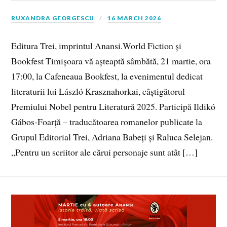
RUXANDRA GEORGESCU
16 MARCH 2026
Editura Trei, imprintul Anansi.World Fiction și
Bookfest Timișoara vă așteaptă sâmbătă, 21 martie, ora
17:00, la Cafeneaua Bookfest, la evenimentul dedicat
literaturii lui László Krasznahorkai, câștigătorul
Premiului Nobel pentru Literatură 2025. Participă Ildikó
Gábos‑Foarță – traducătoarea romanelor publicate la
Grupul Editorial Trei, Adriana Babeți și Raluca Selejan.
„Pentru un scriitor ale cărui personaje sunt atât […]