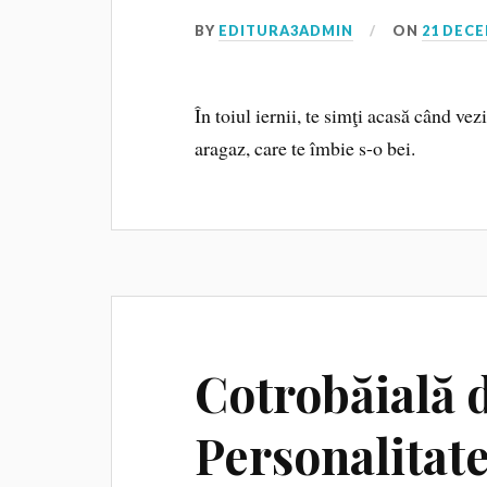
BY
EDITURA3ADMIN
ON
21 DECE
În toiul iernii, te simţi acasă când ve
aragaz, care te îmbie s-o bei.
Cotrobăială 
Personalitate