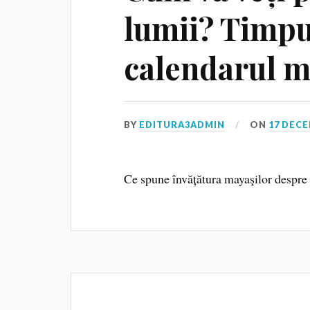
lumii? Timpul
calendarul m
BY
EDITURA3ADMIN
ON
17 DECE
Ce spune învățătura mayaşilor despre 