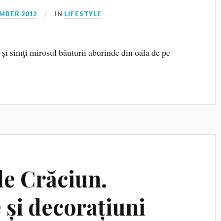
MBER 2012
IN
LIFESTYLE
zi şi simţi mirosul băuturii aburinde din oala de pe
de Crăciun.
 și decorațiuni