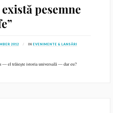
, există pesemne
fe”
MBER 2012
IN
EVENIMENTE & LANSĂRI
u — el trăiește istoria universală — dar eu?