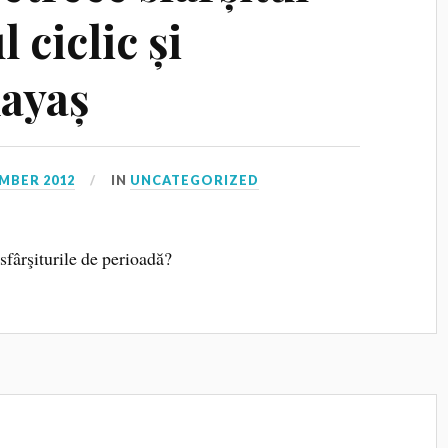
 ciclic și
ayaș
MBER 2012
IN
UNCATEGORIZED
sfârşiturile de perioadă?