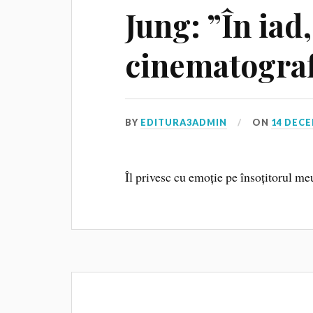
Jung: ”În iad
cinematogra
BY
EDITURA3ADMIN
ON
14 DECE
Îl privesc cu emoție pe însoțitorul me