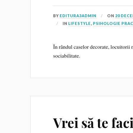
BY
EDITURA3ADMIN
ON
20 DECE
IN
LIFESTYLE
,
PSIHOLOGIE PRA
În rândul caselor decorate, locuitorii
sociabilitate.
Vrei să te fac