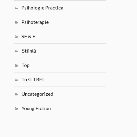
Psihologie Practica
Psihoterapie
SF & F
Știință
Top
Tu și TREI
Uncategorized
Young Fiction