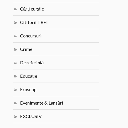
Cărți cu tâlc
Cititorii TREI
Concursuri
Crime
De referință
Educație
Eroscop
Evenimente & Lansări
EXCLUSIV