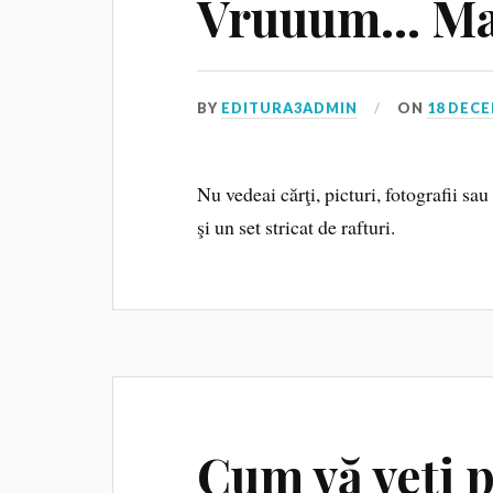
Vruuum… Ma’
BY
EDITURA3ADMIN
ON
18 DECE
Nu vedeai cărţi, picturi, fotografii sa
şi un set stricat de rafturi.
Cum vă veți p