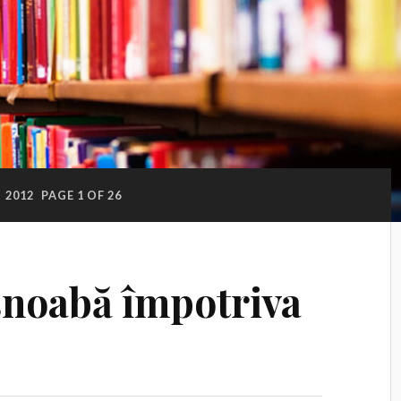
:
2012
PAGE 1 OF 26
snoabă împotriva