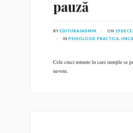
pauză
BY
EDITURA3ADMIN
ON
19 DECE
IN
PSIHOLOGIE PRACTICA
,
UNCA
Cele cinci minute în care minţile se po
nevoie.