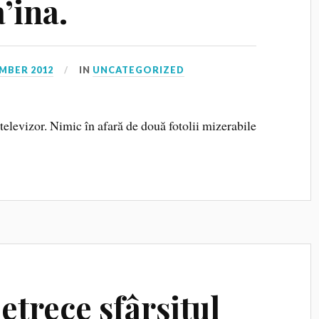
ina.
MBER 2012
IN
UNCATEGORIZED
u televizor. Nimic în afară de două fotolii mizerabile
etrece sfârșitul