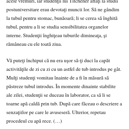
acele vremuri, iar studenţii lui Titchener aflaţi la studii
postuniversitare erau devotaţi muncii lor. Să ne gândim
la tubul pentru stomac, bunăoară; li se cerea să înghită
tubul, pentru a li se studia sensibilitatea organelor
interne. Studenţii înghiţeau tuburile dimineaţa, şi
rămâneau cu ele toată ziua.
Vă puteţi închipui că nu era uşor să-ţi duci la capăt
activităţile de zi cu zi cu un astfel de tub introdus pe gât.
Mulţi studenţi vomitau înainte de a fi în măsură să
păstreze tubul introdus. În momente dinainte stabilite
ale zilei, studenţii se duceau în laborator, ca să li se
toarne apă caldă prin tub. După care făceau o descriere a
senzaţiilor pe care le avuseseră. Ulterior, repetau
procedeul cu apă rece. (…)