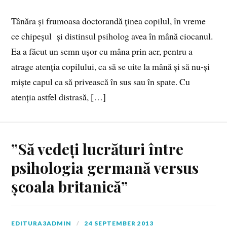
Tânăra și frumoasa doctorandă ținea copilul, în vreme
ce chipeșul și distinsul psiholog avea în mână ciocanul.
Ea a făcut un semn ușor cu mâna prin aer, pentru a
atrage atenția copilului, ca să se uite la mână și să nu-și
miște capul ca să privească în sus sau în spate. Cu
atenția astfel distrasă, […]
”Să vedeți lucrături între
psihologia germană versus
școala britanică”
EDITURA3ADMIN
24 SEPTEMBER 2013