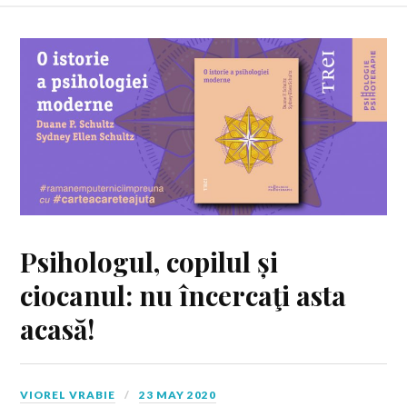
Psihologul, copilul și
ciocanul: nu încercaţi asta
acasă!
VIOREL VRABIE
23 MAY 2020