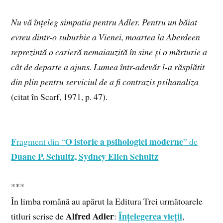
Nu vă înțeleg simpatia pentru Adler. Pentru un băiat
evreu dintr-o suburbie a Vienei, moartea la Aberdeen
reprezintă o carieră nemaiauzită în sine și o mărturie a
cât de departe a ajuns. Lumea într-adevăr l-a răsplătit
din plin pentru serviciul de a fi contrazis psihanaliza
(citat în Scarf, 1971, p. 47).
F
O istorie a psihologiei moderne
ragment din “
” de
Duane P. Schultz, Sydney Ellen Schultz
***
În limba română au apărut la Editura Trei următoarele
Alfred Adler
Înțelegerea vieții
titluri scrise de
:
,