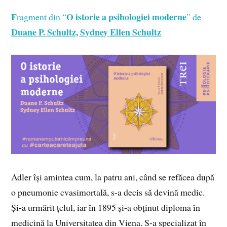
F
O istorie a psihologiei moderne
ragment din “
” de
Duane P. Schultz, Sydney Ellen Schultz
Adler își amintea cum, la patru ani, când se refăcea după
o pneumonie cvasimortală, s-a decis să devină medic.
Și-a urmărit țelul, iar în 1895 și-a obținut diploma în
medicină la Universitatea din Viena. S-a specializat în