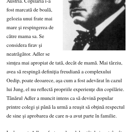
Austria. Copilăria i-a
fost marcată de boală,
gelozia unui frate mai
mare și respingerea de
către mama sa. Se
considera firav și
neatrăgător. Adler se
simțea mai apropiat de tată, decât de mamă. Mai târziu,
avea să respingă definiția freudiană a complexului
Oedip, poate deoarece, așa cum a fost adevărat în cazul
lui Jung, el nu reflectă propriile experiențe din copilărie.
Tânărul Adler a muncit intens ca să devină popular
printre colegi și până la urmă a reușit să obțină respectul
de sine și aprobarea de care n-a avut parte în familie.