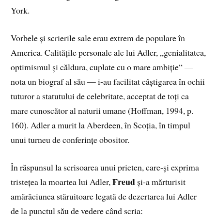
York.
Vorbele și scrierile sale erau extrem de populare în
America. Calitățile personale ale lui Adler, „genialitatea,
optimismul și căldura, cuplate cu o mare ambiție“ —
nota un biograf al său — i-au facilitat câștigarea în ochii
tuturor a statutului de celebritate, acceptat de toți ca
mare cunoscător al naturii umane (Hoffman, 1994, p.
160). Adler a murit la Aberdeen, în Scoția, în timpul
unui turneu de conferințe obositor.
În răspunsul la scrisoarea unui prieten, care-și exprima
Freud
tristețea la moartea lui Adler,
și-a mărturisit
amărăciunea stăruitoare legată de dezertarea lui Adler
de la punctul său de vedere când scria: