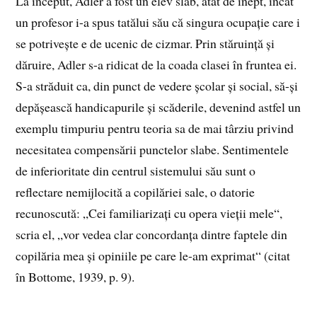
La început, Adler a fost un elev slab, atât de inept, încât
un profesor i-a spus tatălui său că singura ocupație care i
se potrivește e de ucenic de cizmar. Prin stăruință și
dăruire, Adler s-a ridicat de la coada clasei în fruntea ei.
S-a străduit ca, din punct de vedere școlar și social, să-și
depășească handicapurile și scăderile, devenind astfel un
exemplu timpuriu pentru teoria sa de mai târziu privind
necesitatea compensării punctelor slabe. Sentimentele
de inferioritate din centrul sistemului său sunt o
reflectare nemijlocită a copilăriei sale, o datorie
recunoscută: „Cei familiarizați cu opera vieții mele“,
scria el, „vor vedea clar concordanța dintre faptele din
copilăria mea și opiniile pe care le-am exprimat“ (citat
în Bottome, 1939, p. 9).