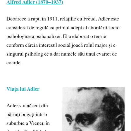
Alfred Adler (1870–1937)
Deoarece a rupt, în 1911, relațiile cu Freud, Adler este
considerat de regulă ca primul adept al abordării socio-
psihologice a psihanalizei. El a elaborat o teorie
conform căreia interesul social joacă rolul major și e
singurul psiholog ce a dat numele său unui cvartet de
coarde.
Viaţa lui Adler
Adler s-a născut din
părinți bogați într-o
suburbie a Vienei, în