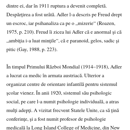
dintre ei, dar în 1911 ruptura a devenit completă.
Despărțirea a fost urâtă. Adler l-a descris pe Freud drept
un escroc, iar psihanaliza ca pe o „mizerie“ (Roazen,
1975, p. 210). Freud îi zicea lui Adler că e anormal și că
„ambiția i-a luat mințile“, că e paranoid, gelos, sadic și
pitic (Gay, 1988, p. 223).
În timpul Primului Război Mondial (1914–1918), Adler
a lucrat ca medic în armata austriacă. Ulterior a
organizat centre de orientare infantilă pentru sistemul
școlar vienez. În anii 1920, sistemul său psihologic
social, pe care l-a numit psihologie individuală, a atras
mulți adepți. A vizitat frecvent Statele Unite, ca să țină
conferințe, și a fost numit profesor de psihologie
medicală la Long Island College of Medicine, din New