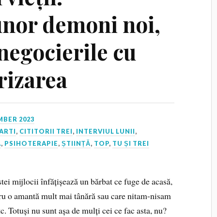
unor demoni noi,
 negocierile cu
rizarea
MBER 2023
ARTI
,
CITITORII TREI
,
INTERVIUL LUNII
,
A
,
PSIHOTERAPIE
,
ȘTIINȚĂ
,
TOP
,
TU ȘI TREI
ei mijlocii înfățișează un bărbat ce fuge de acasă,
tru o amantă mult mai tânără sau care nitam-nisam
tc. Totuși nu sunt așa de mulți cei ce fac asta, nu?