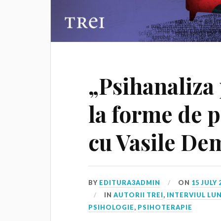
„Psihanaliza
la forme de p
cu Vasile D
BY
EDITURA3ADMIN
ON
15 JULY 
IN
AUTORII TREI
,
INTERVIUL LUN
PSIHOLOGIE
,
PSIHOTERAPIE