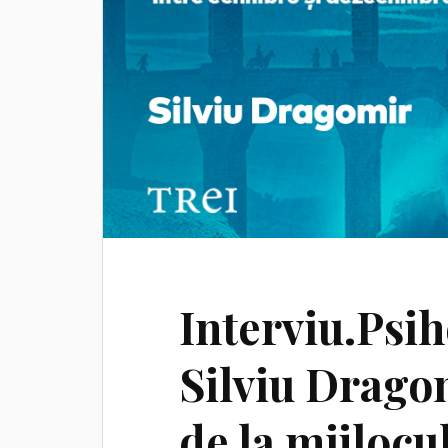
Interviu.Psi
Silviu Drago
de la mijlocul