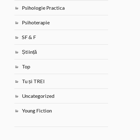
Psihologie Practica
Psihoterapie
SF & F
Știință
Top
Tu și TREI
Uncategorized
Young Fiction