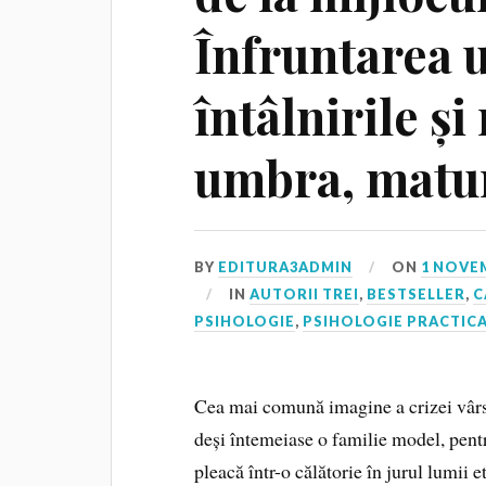
Înfruntarea 
întâlnirile și
umbra, matu
BY
EDITURA3ADMIN
ON
1 NOVE
IN
AUTORII TREI
,
BESTSELLER
,
C
PSIHOLOGIE
,
PSIHOLOGIE PRACTIC
Cea mai comună imagine a crizei vârst
deși întemeiase o familie model, pen
pleacă într-o călătorie în jurul lumii e