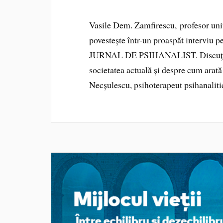
Vasile Dem. Zamfirescu, profesor univer
povestește într-un proaspăt interviu 
JURNAL DE PSIHANALIST. Discuția de
societatea actuală și despre cum arată
Necșulescu, psihoterapeut psihanaliti