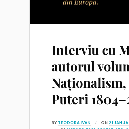
Interviu cu 
autorul volum
Naționalism, 
Puteri 1804–
BY
TEODORA IVAN
ON
21 JANUA