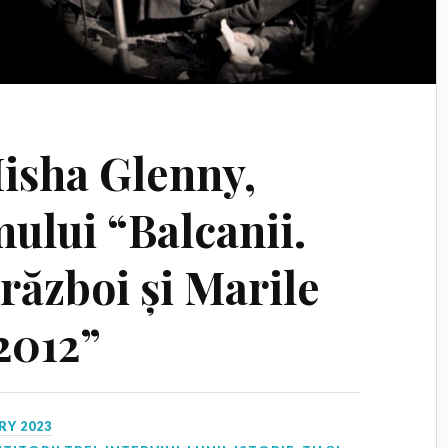
Misha Glenny,
ului “Balcanii.
război și Marile
2012”
RY 2023