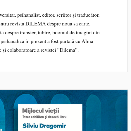
sitar, psihanalist, editor, scriitor și traducător,
pentru revista DILEMA despre noua sa carte,
spre transfer, iubire, boomul de imagini din
 psihanaliza în prezent a fost purtată cu Alina
c și colaboratoare a revistei ”Dilema”.