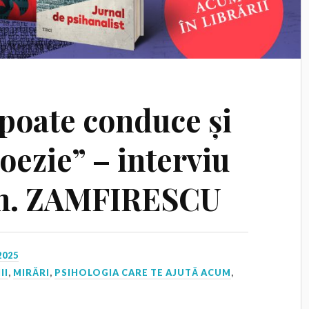
 poate conduce și
oezie” – interviu
em. ZAMFIRESCU
2025
II
,
MIRĂRI
,
PSIHOLOGIA CARE TE AJUTĂ ACUM
,