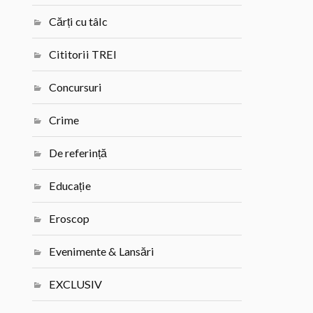
Cărți cu tâlc
Cititorii TREI
Concursuri
Crime
De referință
Educație
Eroscop
Evenimente & Lansări
EXCLUSIV