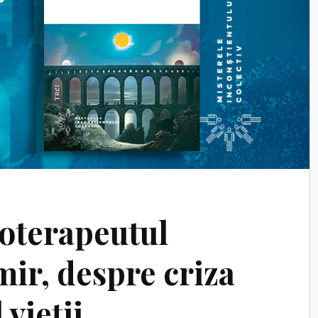
hoterapeutul
mir, despre criza
 vieții.