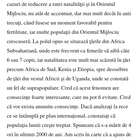
cazuri de reducere a ratei natalității și în Orientul
Mijlociu, nu atât de accentuat, dar mai mult decât în anii
trecuți, când fusese un moment favorabil pentru
fertilitate, iar multe populații din Orientul Mijlociu
crescuseră. La polul opus se situează țările din Africa
Subsahariană, unde este frecvent ca femeile să aibă câte
6 sau 7 copii, iar natalitatea este mult mai scăzută în țări
precum Africa de Sud, Kenia și Etiopia, spre deosebire
de țări din vestul Africii și de Uganda, unde se constată
un fel de suprapopulare. Cred că acest fenomen are
consecințe foarte interesante, care nu pot fi evitate. Cred
că vor exista anumite consecințe. Dacă analizați la rece
ce se întâmplă pe plan internațional, constatați că
populația lumii crește treptat. Spuneam că s-a mărit de 4
ori în ultimii 2000 de ani. Am scris în carte că a ajuns de