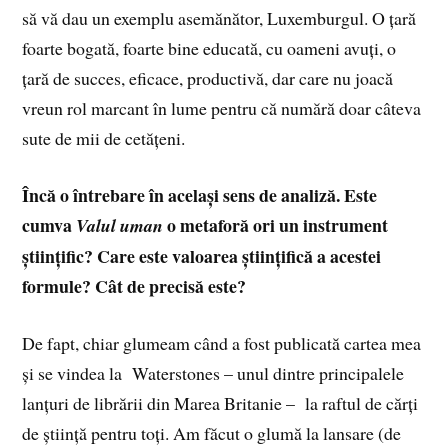
să vă dau un exemplu asemănător, Luxemburgul. O țară
foarte bogată, foarte bine educată, cu oameni avuți, o
țară de succes, eficace, productivă, dar care nu joacă
vreun rol marcant în lume pentru că numără doar câteva
sute de mii de cetățeni.
Încă o întrebare în același sens de analiză. Este
cumva
o metaforă ori un instrument
Valul uman
științific? Care este valoarea științifică a acestei
formule? Cât de precisă este?
De fapt, chiar glumeam când a fost publicată cartea mea
și se vindea la Waterstones – unul dintre principalele
lanțuri de librării din Marea Britanie – la raftul de cărți
de știință pentru toți. Am făcut o glumă la lansare (de