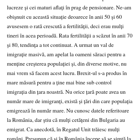
lucreze și cei maturi aflați în prag de pensionare. Ne-am
obișnuit cu această situație deoarece în anii 50 și 60
avusesem o rată crescută a fertilității, deci erau mulți
tineri în acea perioadă. Rata fertilității a scăzut în anii 70
și 80, tendința a tot continuat. A urmat un val de
imigrație masivă, am apelat la oameni săraci pentru a
menține creșterea populației și, din diverse motive, nu
mai vrem să facem acest lucru. Brexit-ul s-a produs în
mare măsură pentru a ține mai bine sub control
imigrația din țara noastră. Nu orice țară poate avea un
număr mare de imigranți, există și țări din care populația
emigrează în număr mare. Nu cunosc datele referitoare
la România, dar știu că mulți cetățeni din Bulgaria au
emigrat. Ca anecdotă, în Regatul Unit trăiesc mulți
români. Presupun că și în România începe să se simtă la