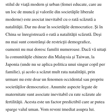
stilul de viață modern și urban (femei educate, care au
un loc de muncă și valorile din societățile liberale
moderne) este asociat inevitabil cu o rată scăzută a
natalității. Dar nu doar în societățile democratice. Și în
China se înregistrează o rată a natalității scăzută. Deși
nu mai sunt constrânși de restricții demografice,
oamenii nu mai doresc familii numeroase. Dacă vă uitați
la comunitățile chineze din Malaysia și Taiwan, la
Japonia (unde nu se aplica politica unui singur copil per
familie), și acolo a scăzut mult rata natalității, prin
urmare nu este doar un fenomen occidental sau propriu
societăților democratice. Anumite aspecte legate de
maternitate sunt asociate inevitabil cu rate scăzute ale
fertilității. Acesta este un factor predictibil care ar putea
sparge valul uman. Vom reveni imediat asupra lui.