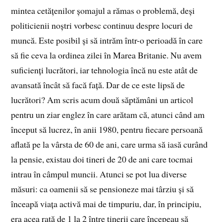
mintea cetățenilor șomajul a rămas o problemă, deși
politicienii noștri vorbesc continuu despre locuri de
muncă. Este posibil și să intrăm într-o perioadă în care
să fie ceva la ordinea zilei în Marea Britanie. Nu avem
suficienți lucrători, iar tehnologia încă nu este atât de
avansată încât să facă față. Dar de ce este lipsă de
lucrători? Am scris acum două săptămâni un articol
pentru un ziar englez în care arătam că, atunci când am
început să lucrez, în anii 1980, pentru fiecare persoană
aflată pe la vârsta de 60 de ani, care urma să iasă curând
la pensie, existau doi tineri de 20 de ani care tocmai
intrau în câmpul muncii. Atunci se pot lua diverse
măsuri: ca oamenii să se pensioneze mai târziu și să
înceapă viața activă mai de timpuriu, dar, în principiu,
era acea rată de 1 la 2 între tinerii care începeau să