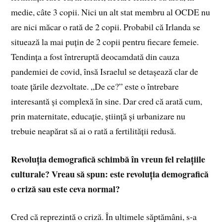
medie, câte 3 copii. Nici un alt stat membru al OCDE nu
are nici măcar o rată de 2 copii. Probabil că Irlanda se
situează la mai puțin de 2 copii pentru fiecare femeie.
Tendința a fost întreruptă deocamdată din cauza
pandemiei de covid, însă Israelul se detașează clar de
toate țările dezvoltate. „De ce?” este o întrebare
interesantă și complexă în sine. Dar cred că arată cum,
prin maternitate, educație, știință și urbanizare nu
trebuie neapărat să ai o rată a fertilității redusă.
Revoluția demografică schimbă în vreun fel relațiile
culturale? Vreau să spun: este revoluția demografică
o criză sau este ceva normal?
Cred că reprezintă o criză. În ultimele săptămâni, s-a