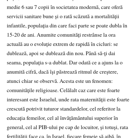
medie 6 sau 7 copii în societatea modernă, care oferă
servicii sanitare bune și o rată scăzută a mortalității
infantile, populația din care faci parte se poate dubla în
15-20 de ani. Anumite comunități restrânse la ora
actuală au o evoluție extrem de rapidă în cicluri: se
dublează, apoi se dublează din nou. Până să-ți dai
seama, populația s-a dublat. Dar odată ce a ajuns la o
anumită cifră, dacă își păstrează ritmul de creștere,
atunci chiar se observă. Acesta este un fenomen:
comunitățile religioase. Celălalt caz care este foarte
interesant este Israelul, unde rata maternității este foarte
crescută potrivit tuturor standardelor, cel referitor la
educația femeilor, cel al învățământului superior în
general, cel al PIB-ului pe cap de locuitor, și totuși, rata
fertilității face ca, în Israel, fiecare femeie să aibă, în