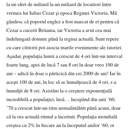
la un sfert de miliard la un miliard de locuitori între
vremea lui Iulius Cezar și epoca Reginei Victoria. Mă
gândesc că poporul englez a fost marcat de ei pentru că
Cezar a cucerit Britania, iar Victoria a avut cea mai
îndelungată domnie până la regina actuală. Sunt repere
cu care cititorii pot asocia marile evenimente ale istoriei.
Așadar, populația lumii a crescut de 4 ori într-un interval
foarte lung, apoi de încă 7 sau 8 ori în doar vreo 100 de
ani – adică în doar o părticică din cei 2000 de ani! Iar în
acești 100 de ani, în loc să se înmulțească de 4 ori, s-a
înmulțit de 8 ori. Asistăm la o creștere exponențială
incredibilă a populației, însă… începând din anii ’60,
’70 a crescut într-un ritm nemaiîntâlnit până acum, doar
că la ora actuală ritmul a încetinit. Populația mondială
creștea cu 2% în fiecare an la începutul anilor ’60, or