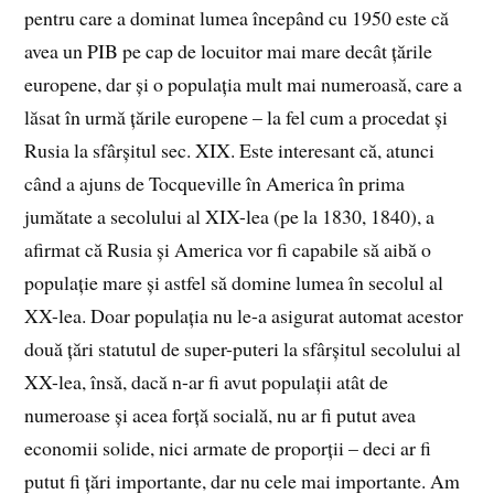
pentru care a dominat lumea începând cu 1950 este că
avea un PIB pe cap de locuitor mai mare decât țările
europene, dar și o populația mult mai numeroasă, care a
lăsat în urmă țările europene – la fel cum a procedat și
Rusia la sfârșitul sec. XIX. Este interesant că, atunci
când a ajuns de Tocqueville în America în prima
jumătate a secolului al XIX-lea (pe la 1830, 1840), a
afirmat că Rusia și America vor fi capabile să aibă o
populație mare și astfel să domine lumea în secolul al
XX-lea. Doar populația nu le-a asigurat automat acestor
două țări statutul de super-puteri la sfârșitul secolului al
XX-lea, însă, dacă n-ar fi avut populații atât de
numeroase și acea forță socială, nu ar fi putut avea
economii solide, nici armate de proporții – deci ar fi
putut fi țări importante, dar nu cele mai importante. Am