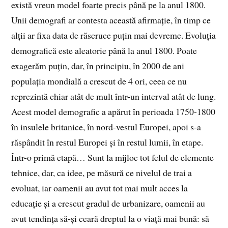
există vreun model foarte precis până pe la anul 1800.
Unii demografi ar contesta această afirmație, în timp ce
alții ar fixa data de răscruce puțin mai devreme. Evoluția
demografică este aleatorie până la anul 1800. Poate
exagerăm puțin, dar, în principiu, în 2000 de ani
populația mondială a crescut de 4 ori, ceea ce nu
reprezintă chiar atât de mult într-un interval atât de lung.
Acest model demografic a apărut în perioada 1750-1800
în insulele britanice, în nord-vestul Europei, apoi s-a
răspândit în restul Europei și în restul lumii, în etape.
Într-o primă etapă… Sunt la mijloc tot felul de elemente
tehnice, dar, ca idee, pe măsură ce nivelul de trai a
evoluat, iar oamenii au avut tot mai mult acces la
educație și a crescut gradul de urbanizare, oamenii au
avut tendința să-și ceară dreptul la o viață mai bună: să