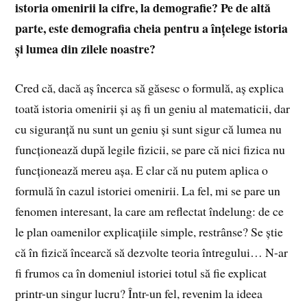
istoria omenirii la cifre, la demografie? Pe de altă
parte, este demografia cheia pentru a înțelege istoria
și lumea din zilele noastre?
Cred că, dacă aș încerca să găsesc o formulă, aș explica
toată istoria omenirii și aș fi un geniu al matematicii, dar
cu siguranță nu sunt un geniu și sunt sigur că lumea nu
funcționează după legile fizicii, se pare că nici fizica nu
funcționează mereu așa. E clar că nu putem aplica o
formulă în cazul istoriei omenirii. La fel, mi se pare un
fenomen interesant, la care am reflectat îndelung: de ce
le plan oamenilor explicațiile simple, restrânse? Se știe
că în fizică încearcă să dezvolte teoria întregului… N-ar
fi frumos ca în domeniul istoriei totul să fie explicat
printr-un singur lucru? Într-un fel, revenim la ideea