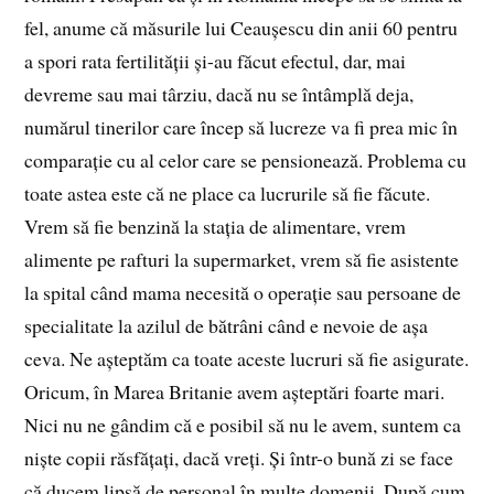
fel, anume că măsurile lui Ceaușescu din anii 60 pentru
a spori rata fertilității și-au făcut efectul, dar, mai
devreme sau mai târziu, dacă nu se întâmplă deja,
numărul tinerilor care încep să lucreze va fi prea mic în
comparație cu al celor care se pensionează. Problema cu
toate astea este că ne place ca lucrurile să fie făcute.
Vrem să fie benzină la stația de alimentare, vrem
alimente pe rafturi la supermarket, vrem să fie asistente
la spital când mama necesită o operație sau persoane de
specialitate la azilul de bătrâni când e nevoie de așa
ceva. Ne așteptăm ca toate aceste lucruri să fie asigurate.
Oricum, în Marea Britanie avem așteptări foarte mari.
Nici nu ne gândim că e posibil să nu le avem, suntem ca
niște copii răsfățați, dacă vreți. Și într-o bună zi se face
că ducem lipsă de personal în multe domenii. După cum