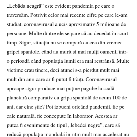
„Lebăda neagră” este evident pandemia pe care o
traversăm. Potrivit celor mai recente cifre pe care le-am
studiat, coronavirusul a ucis aproximativ 5 milioane de
persoane. Multe dintre ele se pare că au decedat în scurt
timp. Sigur, situația nu se compară cu cea din vremea
gripei spaniole, când au murit și mai mulți oameni, într-
o perioadă când populația lumii era mai restrânsă. Multe
victime erau tinere, deci atunci s-a pierdut mult mai
mult din anii care ar fi putut fi trăiți. Coronavirusul
aproape sigur produce mai puține pagube la scală
planetară comparativ cu gripa spaniolă de acum 100 de
ani, dar cine știe? Pot izbucni oricând pandemii, fie pe
cale naturală, fie concepute în laborator. Acestea ar
putea fi evenimente de tipul „lebedei negre”, care să
reducă populația mondială în ritm mult mai accelerat nu