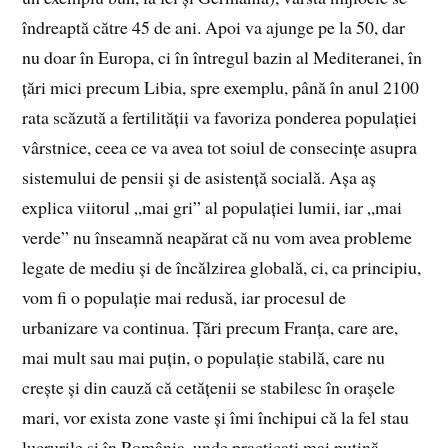
îndreaptă către 45 de ani. Apoi va ajunge pe la 50, dar
nu doar în Europa, ci în întregul bazin al Mediteranei, în
țări mici precum Libia, spre exemplu, până în anul 2100
rata scăzută a fertilității va favoriza ponderea populației
vârstnice, ceea ce va avea tot soiul de consecințe asupra
sistemului de pensii și de asistență socială. Așa aș
explica viitorul „mai gri” al populației lumii, iar „mai
verde” nu înseamnă neapărat că nu vom avea probleme
legate de mediu și de încălzirea globală, ci, ca principiu,
vom fi o populație mai redusă, iar procesul de
urbanizare va continua. Țări precum Franța, care are,
mai mult sau mai puțin, o populație stabilă, care nu
crește și din cauză că cetățenii se stabilesc în orașele
mari, vor exista zone vaste și îmi închipui că la fel stau
lucrurile și în România, unde practicați mai puțină