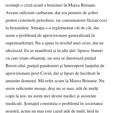
resimțit o criză acută a benzinei în Marea Britanie.
Aveam suficient carburant, dar era penurie de șoferi
pentru cisternele petroliere, iar consumatorii făceau cozi
la benzinărie. Situația s-a reglementat cât de cât, dar
avem o problemă de aprovizionare generalizată în
supermarketuri. Nu a ajuns la nivelul unei crize, dar ne
afectează. Ea se manifestă și în alte țări: lipsesc bunuri
cu care eram obișnuiți, iar asta se datorează parțial
Brexit-ului, parțial pandemiei și întreruperii lanțului de
aprovizionare post-Covid, dar și lipsei de lucrători în
anumite domenii. Mă refer acum la Marea Britanie. Nu
avem suficiente moașe, deși nu se nasc atât de mulți
copii la noi, nu avem nici destui medici și asistente
medicale. Șomajul constituia o problemă în societatea
noastră, acum nu mai este cazul atât de mult, însă în