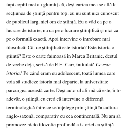
fapt copiii mei au glumit) că, deși cartea mea se află la
secțiunea de știință pentru toți, eu nu sunt nici cunoscut
de publicul larg, nici om de știință. Eu o văd ca pe o
lucrare de istorie, nu ca pe o lucrare științifică și nici ca
pe o formulă exactă. Apoi intervine o întrebare mai
filosofică: Cât de științifică este istoria? Este istoria o
știință? Este o carte faimoasă în Marea Britanie, destul
de veche deja, scrisă de E.H. Carr, intitulată
Ce este
istoria?
Pe când eram eu adolescent, toată lumea care
voia să studieze istoria mai departe, la universitate
parcurgea această carte. Deși autorul afirmă că este, într-
adevăr, o știință, eu cred că intervine o diferență
terminologică între ce se înțelege prin știință în cultura
anglo-saxonă, comparativ cu cea continentală. Nu am să
promovez nicio filozofie profundă a istoriei ca știință.