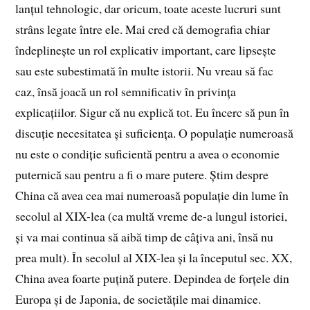
lanțul tehnologic, dar oricum, toate aceste lucruri sunt
strâns legate între ele. Mai cred că demografia chiar
îndeplinește un rol explicativ important, care lipsește
sau este subestimată în multe istorii. Nu vreau să fac
caz, însă joacă un rol semnificativ în privința
explicațiilor. Sigur că nu explică tot. Eu încerc să pun în
discuție necesitatea și suficiența. O populație numeroasă
nu este o condiție suficientă pentru a avea o economie
puternică sau pentru a fi o mare putere. Știm despre
China că avea cea mai numeroasă populație din lume în
secolul al XIX-lea (ca multă vreme de-a lungul istoriei,
și va mai continua să aibă timp de câțiva ani, însă nu
prea mult). În secolul al XIX-lea și la începutul sec. XX,
China avea foarte puțină putere. Depindea de forțele din
Europa și de Japonia, de societățile mai dinamice.