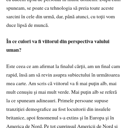
spuneam, se poate ca tehnologia să preia toate aceste
sarcini în cele din urmă, dar, până atunci, cu toții vom
duce lipsă de muncă.
În ce culori va fi viitorul din perspectiva valului
uman?
Este ceea ce am afirmat la finalul cărții, am un final cam
rapid, însă am să revin asupra subiectului în următoarea
mea carte. Am scris că viitorul va fi mai puțin alb, mai
mult cenușiu și mai mult verde. Mai puțin alb se referă
la ce spuneam adineauri. Primele persoane supuse
tranziției demografice au fost locuitorii din insulele
britanice, apoi fenomenul s-a extins și în Europa și în
America de Nord. Pe tot cuprinsul Americii de Nord și