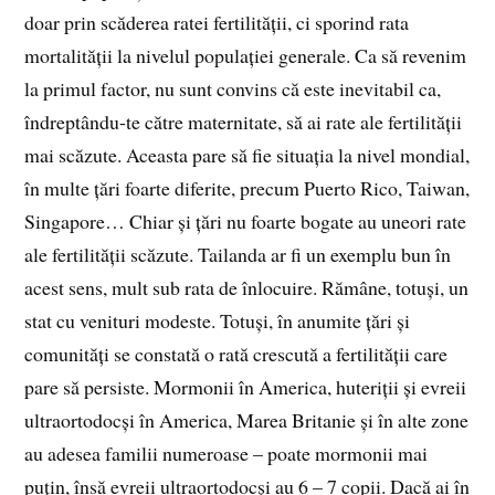
doar prin scăderea ratei fertilității, ci sporind rata
mortalității la nivelul populației generale. Ca să revenim
la primul factor, nu sunt convins că este inevitabil ca,
îndreptându-te către maternitate, să ai rate ale fertilității
mai scăzute. Aceasta pare să fie situația la nivel mondial,
în multe țări foarte diferite, precum Puerto Rico, Taiwan,
Singapore… Chiar și țări nu foarte bogate au uneori rate
ale fertilității scăzute. Tailanda ar fi un exemplu bun în
acest sens, mult sub rata de înlocuire. Rămâne, totuși, un
stat cu venituri modeste. Totuși, în anumite țări și
comunități se constată o rată crescută a fertilității care
pare să persiste. Mormonii în America, huteriții și evreii
ultraortodocși în America, Marea Britanie și în alte zone
au adesea familii numeroase – poate mormonii mai
puțin, însă evreii ultraortodocși au 6 – 7 copii. Dacă ai în