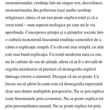
monoteismului: credința într-un singur zeu, dezvoltarea
monoteismului din politeism (mai multe credințe
religioase), ideea că un zeu poate explica totul și că a
creat totul – sunt aspecte teologice pe care nu le voi
aprofunda. Conceperea științei și a științelor sociale într-
o cultură monoteistă înseamnă tendința oamenilor de a
căuta o explicație simplă. Cu cât este mai simplă, cu atât
este mai bună explicația. Cu toată modestia mea ca om,
nu în calitate de om de știință, afirm că ar fi o dovadă de
orgoliu nemăsurat să pretinzi că demografia explică
întreaga istorie a omenirii. Desigur că nu se poate. Ce
încerc eu să afirm în carte este că demografia reprezintă
doar una dintre multiplele perspective. Nu se pot explica
toate fenomenele prin economie. Nu se poate explica tot
prin personalitatea umană. Nu se poate explica tot prin