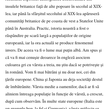
insulele britanice față de alte popoare în secolul al XIX-
lea, iar până la sfârșitul secolului al XIX-lea apăruseră
comunități britanice de pe coasta de vest a Statelor Unite
până în Australia. Practic, istoria noastră a fost o
răspândire pe scară largă a populațiilor de origine
europeană, iar la ora actuală se produce fenomenul
invers. De aceea va fi o lume mai puțin albă. Am spus și
că va fi mai cenușie deoarece în engleză asociem
culoarea gri cu vârsta a treia, nu știu dacă se potrivește și
în română. Vom fi mai bătrâni și nu doar noi, cei din
țările europene. China și Japonia au deja societăți destul
de îmbătrânite. Vârsta medie a oamenilor, dacă ar fi să
aliniem întreaga populație în funcție de vârstă, a crescut,
după cum observăm. În multe state europene (Italia este
un exemplu bun, la fel și Germania), vârsta mijlocie se