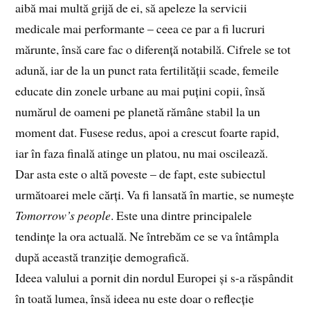
aibă mai multă grijă de ei, să apeleze la servicii
medicale mai performante – ceea ce par a fi lucruri
mărunte, însă care fac o diferență notabilă. Cifrele se tot
adună, iar de la un punct rata fertilității scade, femeile
educate din zonele urbane au mai puțini copii, însă
numărul de oameni pe planetă rămâne stabil la un
moment dat. Fusese redus, apoi a crescut foarte rapid,
iar în faza finală atinge un platou, nu mai oscilează.
Dar asta este o altă poveste – de fapt, este subiectul
următoarei mele cărți. Va fi lansată în martie, se numește
Tomorrow’s people
. Este una dintre principalele
tendințe la ora actuală. Ne întrebăm ce se va întâmpla
după această tranziție demografică.
Ideea valului a pornit din nordul Europei și s-a răspândit
în toată lumea, însă ideea nu este doar o reflecție