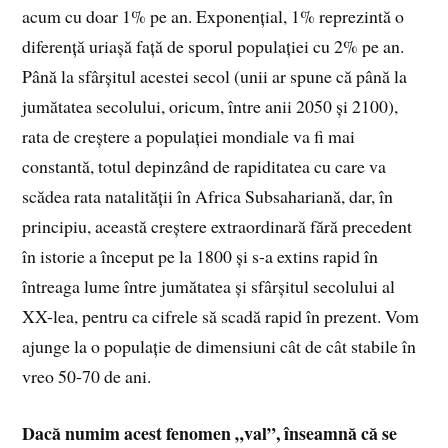
acum cu doar 1% pe an. Exponențial, 1% reprezintă o
diferență uriașă față de sporul populației cu 2% pe an.
Până la sfârșitul acestei secol (unii ar spune că până la
jumătatea secolului, oricum, între anii 2050 și 2100),
rata de creștere a populației mondiale va fi mai
constantă, totul depinzând de rapiditatea cu care va
scădea rata natalității în Africa Subsahariană, dar, în
principiu, această creștere extraordinară fără precedent
în istorie a început pe la 1800 și s-a extins rapid în
întreaga lume între jumătatea și sfârșitul secolului al
XX-lea, pentru ca cifrele să scadă rapid în prezent. Vom
ajunge la o populație de dimensiuni cât de cât stabile în
vreo 50-70 de ani.
Dacă numim acest fenomen „val”, înseamnă că se