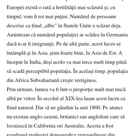
Europei există o rată a fertilității mai scăzută și, cu
timpul, vom fi tot mai puțini. Numărul de persoane
descrise ca fiind „albe” în Statele Unite a scăzut deja.
Aminteam că numărul populației ar scădea în Germania
dacă n-ar fi imigranții. Pe de altă parte, acest lucru se
întâmplă și în Asia, știm foarte bine, în Asia de Est. A
început în India, deși acolo va mai trece mult timp până
să scadă perceptibil populația. În același timp, populația
din Africa Subsahariană crește vertiginos.
Prin urmare, lumea va fi într-o proporție mult mai mică
albă pe viitor. În secolul al XIX-lea luam acest lucru ca
fiind natural. Dar să ne gândim la anii 1800. Pe atunci
nu existau anglo-saxoni, britanici sau anglofoni care să
locuiască în California ori Australia. Acesta a fost
rezultatul exploziei demografice extraordinare din