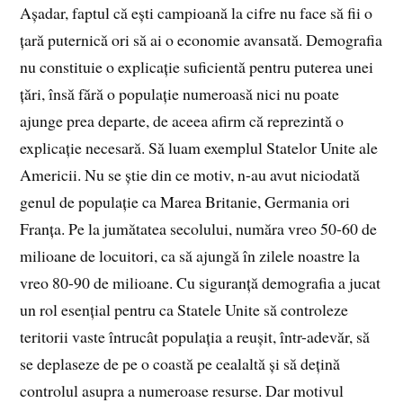
Așadar, faptul că ești campioană la cifre nu face să fii o
țară puternică ori să ai o economie avansată. Demografia
nu constituie o explicație suficientă pentru puterea unei
țări, însă fără o populație numeroasă nici nu poate
ajunge prea departe, de aceea afirm că reprezintă o
explicație necesară. Să luam exemplul Statelor Unite ale
Americii. Nu se știe din ce motiv, n-au avut niciodată
genul de populație ca Marea Britanie, Germania ori
Franța. Pe la jumătatea secolului, număra vreo 50-60 de
milioane de locuitori, ca să ajungă în zilele noastre la
vreo 80-90 de milioane. Cu siguranță demografia a jucat
un rol esențial pentru ca Statele Unite să controleze
teritorii vaste întrucât populația a reușit, într-adevăr, să
se deplaseze de pe o coastă pe cealaltă și să dețină
controlul asupra a numeroase resurse. Dar motivul