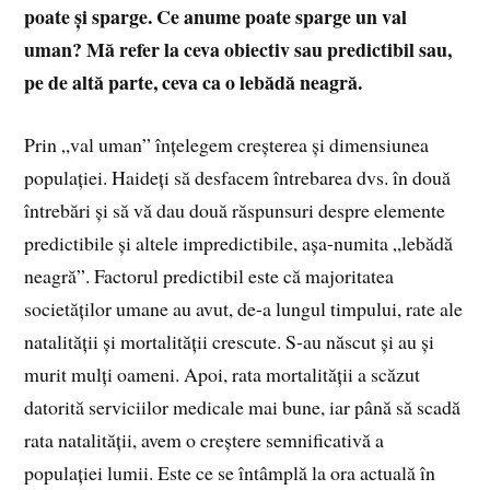
poate și sparge. Ce anume poate sparge un val
uman? Mă refer la ceva obiectiv sau predictibil sau,
pe de altă parte, ceva ca o lebădă neagră.
Prin „val uman” înțelegem creșterea și dimensiunea
populației. Haideți să desfacem întrebarea dvs. în două
întrebări și să vă dau două răspunsuri despre elemente
predictibile și altele impredictibile, așa-numita „lebădă
neagră”. Factorul predictibil este că majoritatea
societăților umane au avut, de-a lungul timpului, rate ale
natalității și mortalității crescute. S-au născut și au și
murit mulți oameni. Apoi, rata mortalității a scăzut
datorită serviciilor medicale mai bune, iar până să scadă
rata natalității, avem o creștere semnificativă a
populației lumii. Este ce se întâmplă la ora actuală în