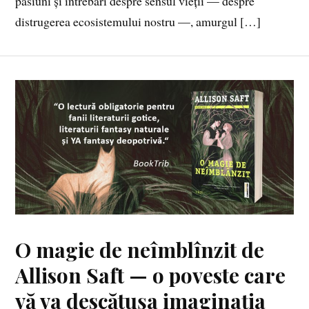
pasiuni și întrebări despre sensul vieții — despre
distrugerea ecosistemului nostru —, amurgul […]
O magie de neîmblînzit de
Allison Saft — o poveste care
vă va descătușa imaginația