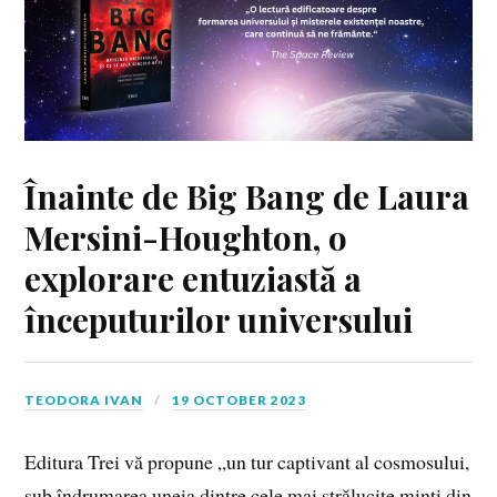
Înainte de Big Bang de Laura
Mersini-Houghton, o
explorare entuziastă a
începuturilor universului
TEODORA IVAN
19 OCTOBER 2023
Editura Trei vă propune „un tur captivant al cosmosului,
sub îndrumarea uneia dintre cele mai strălucite minți din