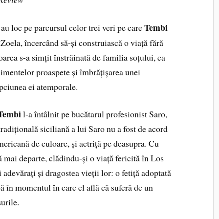
Tembi
au loc pe parcursul celor trei veri pe care
, Zoela, încercând să-și construiască o viață fără
oarea s-a simțit înstrăinată de familia soțului, ea
limentelor proaspete și îmbrățișarea unei
lepciunea ei atemporale.
Tembi
l-a întâlnit pe bucătarul profesionist Saro,
tradițională siciliană a lui Saro nu a fost de acord
mericană de culoare, și actriță pe deasupra. Cu
 mai departe, clădindu-și o viață fericită în Los
 adevărați și dragostea vieții lor: o fetiță adoptată
bă în momentul în care el află că suferă de un
surile.