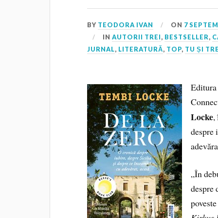
BY
TEODORA IVAN
ON
7 SEPTEM
IN
AUTORII TREI
,
BESTSELLER
,
C
JURNAL
,
LITERATURĂ
,
TOP
,
TU ȘI TR
Editura 
Connect
Locke
,
despre i
adevărat
„În debu
despre 
poveste 
Kirkus 