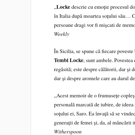
Locke
„
descrie cu emoție procesul doli
în Italia după moartea soțului său… Ci
persoane dragi vor fi mișcati de memor
Weekly
În Sicilia, se spune că fiecare poveste
Tembi Locke
, sunt ambele. Povestea 
regăsită; este despre călătorii, dar ș
dar și despre aromele care au darul de 
„Acest memoir de o frumusețe copleși
personală marcată de iubire, de ideea d
soțului ei, Saro. Ea învață să se vinde
generații de femei și, da, al mâncării
Witherspoon