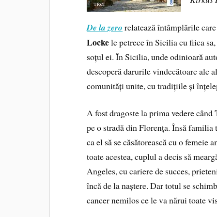
De la zero
relatează întâmplările care 
Locke
le petrece în Sicilia cu fiica sa
soțul ei. În Sicilia, unde odinioară aut
descoperă darurile vindecătoare ale a
comunități unite, cu tradițiile și înțe
A fost dragoste la prima vedere când
pe o stradă din Florența. Însă familia 
ca el să se căsătorească cu o femeie a
toate acestea, cuplul a decis să meargă
Angeles, cu cariere de succes, prieteni
încă de la naștere. Dar totul se schim
cancer nemilos ce le va nărui toate vi