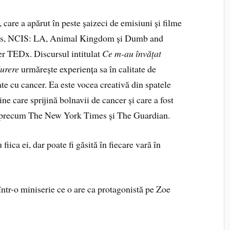
 care a apărut în peste șaizeci de emisiuni și filme
ians, NCIS: LA, Animal Kingdom și Dumb and
r TEDx. Discursul intitulat
Ce m-au învățat
durere
urmărește experiența sa în calitate de
te cu cancer. Ea este vocea creativă din spatele
ne care sprijină bolnavii de cancer și care a fost
u, precum The New York Times și The Guardian.
iica ei, dar poate fi găsită în fiecare vară în
 într-o miniserie ce o are ca protagonistă pe Zoe