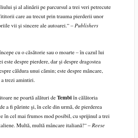
ului și al alinării pe parcursul a trei veri petrecute
titorii care au trecut prin trauma pierderii unor
iile vii și sincere ale autoarei.“ –
Publishers
 începe cu o căsătorie sau o moarte – în cazul lui
ei este despre pierdere, dar și despre dragostea
i despre căldura unui cămin; este despre mâncare,
a trezi amintiri.
Tembi
toare ne poartă alături de
în călătoria
e a fi părinte și, în cele din urmă, de pierderea
ce în cel mai frumos mod posibil, cu sprijinul a trei
 italiene. Multă, multă mâncare italiană!“ –
Reese