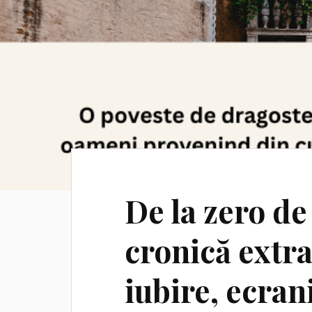
De la zero d
cronică extr
iubire, ecran