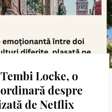
e Tembi Locke, o
aordinară despre
izată de Netflix