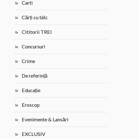
Carti
Cărți cu tâlc
Cititorii TREI
Concursuri
Crime
De referință
Educație
Eroscop
Evenimente & Lansări
EXCLUSIV