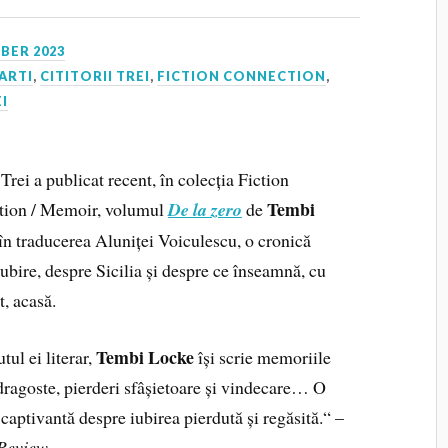
BER 2023
ARTI
,
CITITORII TREI
,
FICTION CONNECTION
,
EI
Trei a publicat recent, în colecția Fiction
Tembi
ion / Memoir, volumul
De la zero
de
 în traducerea Aluniței Voiculescu, o cronică
ubire, despre Sicilia și despre ce înseamnă, cu
, acasă.
Tembi Locke
tul ei literar,
își scrie memoriile
dragoste, pierderi sfâșietoare și vindecare… O
captivantă despre iubirea pierdută și regăsită.“ –
Review