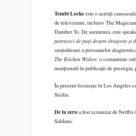
Tembi Locke
este o actriță cunoscută,
de televiziune, inclusiv The Magic
Dumber To. De asemenea, este speake
patruzeci de pași despre dragoste și 
susținătoare a persoanelor diagnostica
The Kitchen Widow
, o comunitate onli
menționată în publicații de prestigi
În prezent locuiește în Los Angeles cu f
Sicilia.
De la zero
a fost ecranizat de Netflix
Saldana.