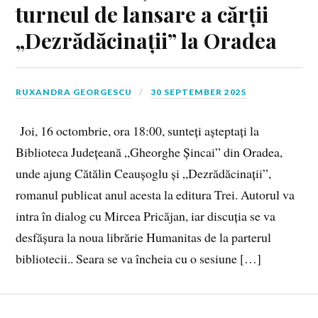
turneul de lansare a cărții
„Dezrădăcinații” la Oradea
RUXANDRA GEORGESCU
30 SEPTEMBER 2025
Joi, 16 octombrie, ora 18:00, sunteți așteptați la
Biblioteca Județeană „Gheorghe Șincai” din Oradea,
unde ajung Cătălin Ceaușoglu și „Dezrădăcinații”,
romanul publicat anul acesta la editura Trei. Autorul va
intra în dialog cu Mircea Pricăjan, iar discuția se va
desfășura la noua librărie Humanitas de la parterul
bibliotecii.. Seara se va încheia cu o sesiune […]