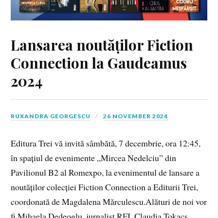
Lansarea noutăților Fiction
Connection la Gaudeamus
2024
RUXANDRA GEORGESCU
26 NOVEMBER 2024
Editura Trei vă invită sâmbătă, 7 decembrie, ora 12:45,
în spațiul de evenimente „Mircea Nedelciu” din
Pavilionul B2 al Romexpo, la evenimentul de lansare a
noutăților colecției Fiction Connection a Editurii Trei,
coordonată de Magdalena Mărculescu.Alături de noi vor
fi Mihaela Dedeoglu, jurnalist RFI, Claudia Tokacs,