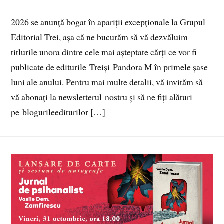
2026 se anunță bogat în apariții excepționale la Grupul
Editorial Trei, așa că ne bucurăm să vă dezvăluim
titlurile unora dintre cele mai așteptate cărți ce vor fi
publicate de editurile Treiși Pandora M în primele șase
luni ale anului. Pentru mai multe detalii, vă invităm să
vă abonați la newsletterul nostru și să ne fiți alături
pe blogurileediturilor […]