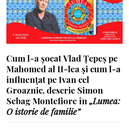
Cum l-a șocat Vlad Țepeș pe
Mahomed al II-lea și cum l-a
influențat pe Ivan cel
Groaznic, descrie Simon
Sebag Montefiore în
„Lumea:
O istorie de familie”