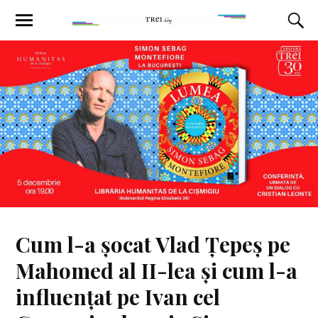
Cum l-a șocat Vlad Țepeș pe
Mahomed al II-lea și cum l-a
influențat pe Ivan cel