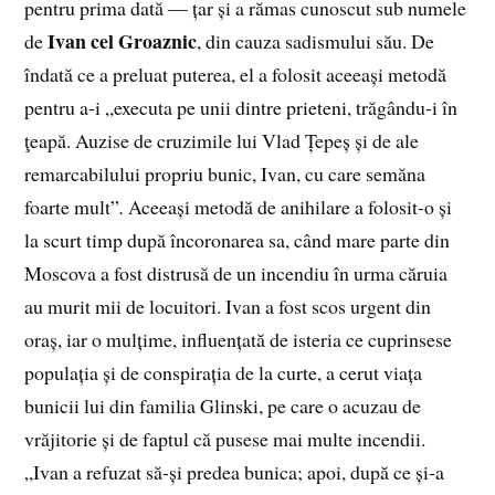
pentru prima dată — țar și a rămas cunoscut sub numele
Ivan cel Groaznic
de
, din cauza sadismului său. De
îndată ce a preluat puterea, el a folosit aceeași metodă
pentru a-i „executa pe unii dintre prieteni, trăgându-i în
ţeapă. Auzise de cruzimile lui Vlad Țepeș și de ale
remarcabilului propriu bunic, Ivan, cu care semăna
foarte mult”
.
Aceeași metodă de anihilare a folosit-o și
la scurt timp după încoronarea sa, când mare parte din
Moscova a fost distrusă de un incendiu în urma căruia
au murit mii de locuitori. Ivan a fost scos urgent din
oraș, iar o mulțime, influențată de isteria ce cuprinsese
populația și de conspirația de la curte, a cerut viața
bunicii lui din familia Glinski, pe care o acuzau de
vrăjitorie și de faptul că pusese mai multe incendii.
„Ivan a refuzat să-și predea bunica; apoi, după ce și-a