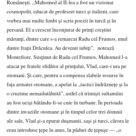
Românești. „Mahomed al II-lea a fost un vizionar
cosmopolit, educat de profesori turci și italieni, care
vorbea mai multe limbi și scria poezii în turcă și în
persană. El a crescut înconjurat de prinți creștini
mărunți, dintre care s-a remarcat Radu cel Frumos, unul
dintre frații Drăculea. Au devenit iubiți”
,
notează
Montefiore. Susținut de Radu cel Frumos, Mahomed l-a
atacat pe fratele sfidător al prințului, Vlad, care-i ura pe
otomani. Și care, pentru a compensa slabele resurse în
fața armatei otomane, a apelat la „tactici îndrăznețe și la
o cruzime nemaiîntâlnită”, astfel că trimișii sultanului
au fost uciși bătându-li-se cuie în turbane. În perioada
dintre invaziile otomane și în timpul celor trei domnii
ale sale, Vlad și-a epurat dușmanii, sași și turci, cărora le
erau introduse țepe în anus, în păduri de țepușe — „o