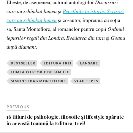
El este, de asemenea, autorul antologiilor
Discursuri
care au schimbat lumea
și
Pecetluite în istorie: Scrisori
care au schimbat lumea
și co-autor, împreună cu soția
sa, Santa Montefiore, al romanelor pentru copii
Ordinul
iepurilor regali din Londra
,
Evadarea din turn
și
Goana
după diamant
.
BESTSELLER
EDITURA TREI
LANSARE
LUMEA.O ISTORIE DE FAMILIE
SIMON SEBAG MONTEFIORE
VLAD TEPES
PREVIOUS
16 titluri de psihologie, filosofie și lifestyle apărute
în această toamnă la Editura Trei!