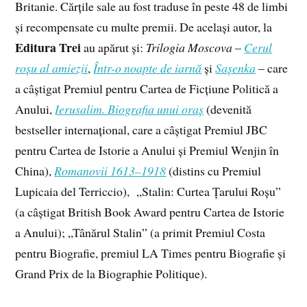
Britanie. Cărțile sale au fost traduse în peste 48 de limbi
și recompensate cu multe premii. De același autor, la
Editura Trei
au apărut și:
Trilogia Moscova
–
Cerul
roșu al amiezii
,
Într-o noapte de iarnă
și
Sașenka
– care
a câștigat Premiul pentru Cartea de Ficțiune Politică a
Anului,
Ierusalim. Biografia unui oraș
(devenită
bestseller internațional, care a câștigat Premiul JBC
pentru Cartea de Istorie a Anului și Premiul Wenjin în
China),
Romanovii 1613–1918
(distins cu Premiul
Lupicaia del Terriccio), „Stalin: Curtea Țarului Roșu”
(a câștigat British Book Award pentru Cartea de Istorie
a Anului); „Tânărul Stalin” (a primit Premiul Costa
pentru Biografie, premiul LA Times pentru Biografie și
Grand Prix de la Biographie Politique).