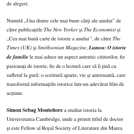
de alegeri.
Numită „Una dintre cele mai bune cărți ale anului” de
către publicațiile
The New Yorker
și
The Economist
și
„Cea mai bună carte de istorie a anului
”
, de către
The
Times (UK)
și
Smithsonian Magazine
,
Lumea: O istorie
de familie
le mai aduce un aspect autentic cititorilor, fie
pasionați de istorie, fie de o lectură care să îi țină cu
sufletul la gură: o scriitură aparte, vie și antrenantă, care
transformă informațiile istorice într-un adevărat film de
acțiune.
Simon Sebag Montefiore
a studiat istoria la
Universitatea Cambridge, unde a primit titlul de doctor
și este Fellow al Royal Society of Literature din Marea