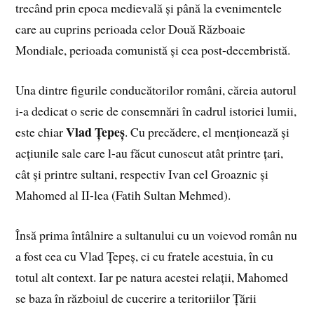
trecând prin epoca medievală și până la evenimentele
care au cuprins perioada celor Două Războaie
Mondiale, perioada comunistă și cea post-decembristă.
Una dintre figurile conducătorilor români, căreia autorul
i-a dedicat o serie de consemnări în cadrul istoriei lumii,
Vlad Țepeș
este chiar
. Cu precădere, el menționează și
acțiunile sale care l-au făcut cunoscut atât printre țari,
cât și printre sultani, respectiv Ivan cel Groaznic și
Mahomed al II-lea (Fatih Sultan Mehmed).
Însă prima întâlnire a sultanului cu un voievod român nu
a fost cea cu Vlad Țepeș, ci cu fratele acestuia, în cu
totul alt context. Iar pe natura acestei relații, Mahomed
se baza în războiul de cucerire a teritoriilor Țării