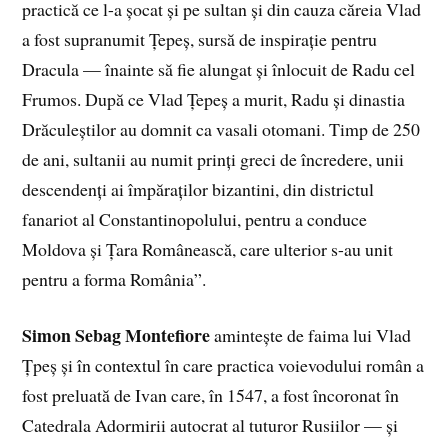
practică ce l-a șocat și pe sultan și din cauza căreia Vlad
a fost supranumit Țepeș, sursă de inspirație pentru
Dracula — înainte să fie alungat și înlocuit de Radu cel
Frumos. După ce Vlad Țepeș a murit, Radu și dinastia
Drăculeștilor au domnit ca vasali otomani. Timp de 250
de ani, sultanii au numit prinți greci de încredere, unii
descendenți ai împăraților bizantini, din districtul
fanariot al Constantinopolului, pentru a conduce
Moldova și Țara Românească, care ulterior s-au unit
pentru a forma România”.
Simon Sebag Montefiore
amintește de faima lui Vlad
Țpeș și în contextul în care practica voievodului român a
fost preluată de Ivan care, în 1547, a fost încoronat în
Catedrala Adormirii autocrat al tuturor Rusiilor — și