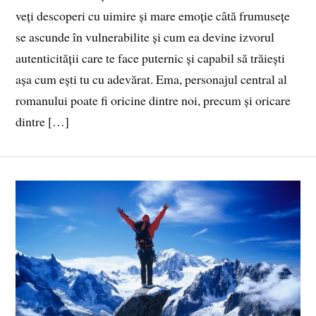
veți descoperi cu uimire și mare emoție câtă frumusețe
se ascunde în vulnerabilite și cum ea devine izvorul
autenticității care te face puternic și capabil să trăiești
așa cum ești tu cu adevărat. Ema, personajul central al
romanului poate fi oricine dintre noi, precum și oricare
dintre […]