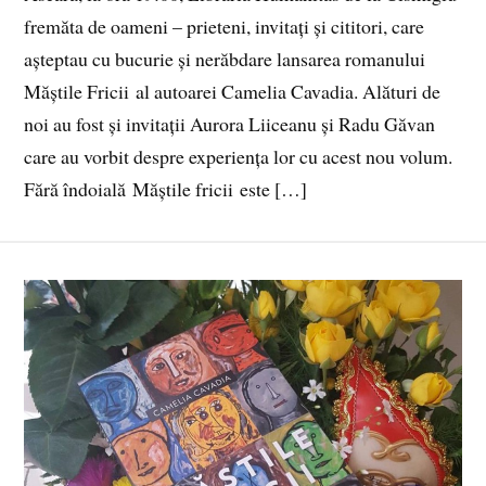
fremăta de oameni – prieteni, invitați și cititori, care
așteptau cu bucurie și nerăbdare lansarea romanului
Măștile Fricii al autoarei Camelia Cavadia. Alături de
noi au fost și invitații Aurora Liiceanu și Radu Găvan
care au vorbit despre experiența lor cu acest nou volum.
Fără îndoială Măștile fricii este […]