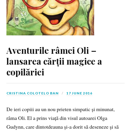
Aventurile râmei Oli –
lansarea cărții magice a
copilăriei
CRISTINA COLOTELO BAN
17 JUNE 2016
De ieri copiii au un nou prieten simpatic și minunat,
râma Oli. El a prins viață din visul autoarei Olga
Gudynn, care dintotdeauna și-a dorit să deseneze și să