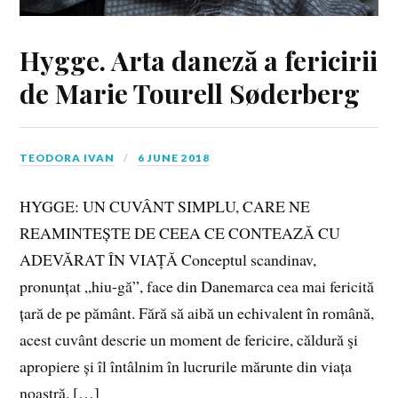
Hygge. Arta daneză a fericirii
de Marie Tourell Søderberg
TEODORA IVAN
6 JUNE 2018
HYGGE: UN CUVÂNT SIMPLU, CARE NE
REAMINTEȘTE DE CEEA CE CONTEAZĂ CU
ADEVĂRAT ÎN VIAȚĂ Conceptul scandinav,
pronunțat „hiu-gă”, face din Danemarca cea mai fericită
țară de pe pământ. Fără să aibă un echivalent în română,
acest cuvânt descrie un moment de fericire, căldură şi
apropiere și îl întâlnim în lucrurile mărunte din viața
noastră. […]