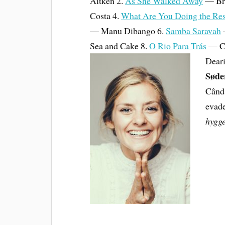
Aitken 2.
As She Walked Away
— Bro
Costa 4.
What Are You Doing the Rest
— Manu Dibango 6.
Samba Saravah
Sea and Cake 8.
O Rio Para Trás
— Ce
Dear
Søde
Când 
evade
hygg