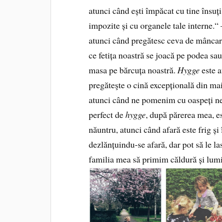
atunci când ești împăcat cu tine însuți,
impozite și cu organele tale interne.“
atunci când pregătesc ceva de mâncar
ce fetița noastră se joacă pe podea sa
masa pe bărcuța noas­tră.
Hygge
este a
pregăteşte o cină excepțională din mai 
atunci când ne pomenim cu oaspeți ne
perfect de
hygge
, după părerea mea, es
năuntru, atunci când afară este frig ș
dezlănțuindu‑se afară, dar pot să le la
familia mea să primim căldură și lum