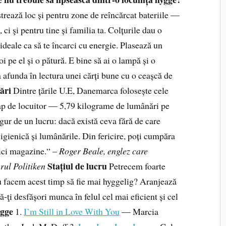
strează loc și pentru zone de reîncărcat bateriile —
ci şi pentru tine și familia ta. Colțurile dau o
 ideale ca să te încarci cu energie. Plasează un
i pe el și o pătură. E bine să ai o lampă și o
a afunda în lectura unei cărți bune cu o ceașcă de
ări
Dintre țările U.E, Danemarca folosește cele
ap de locuitor — 5,79 kilo­grame de lumânări pe
igur de un lucru: dacă există ceva fără de care
a igienică și lumânările. Din fericire, poți cumpăra
mici magazine.“ –
Roger Beale, englez care
Stațiul de lucru
rul Politiken
Petrecem foarte
u facem acest timp să fie mai hyggelig? Aranjează
ă‑ţi desfășori munca în felul cel mai eficient și cel
ygge
1.
I’m Still in Love With You
— Marcia