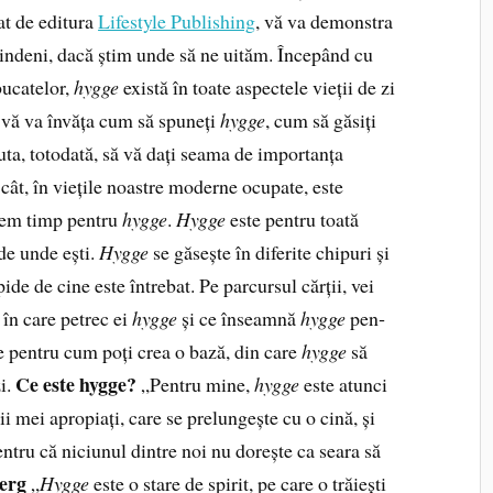
at de editura
Lifestyle Publishing
, vă va demonstra
tindeni, dacă știm unde să ne uităm. Începând cu
bucatelor,
hygge
există în toate aspectele vieții de zi
vă va învăța cum să spuneți
hygge
, cum să găsiți
juta, totodată, să vă dați seama de importanța
cât, în viețile noastre moderne ocupate, este
acem timp pentru
hygge
.
Hygge
este pentru toată
 de unde ești.
Hygge
se găsește în diferite chipuri și
ide de cine este întrebat. Pe parcursul cărții, vei
 în care petrec ei
hygge
și ce înseamnă
hygge
pen­
ie pentru cum poți crea o bază, din care
hygge
să
Ce este hygge?
zi.
„Pentru mine,
hygge
este atunci
i mei apropiați, care se prelungește cu o cină, și
entru că niciunul dintre noi nu dorește ca seara să
erg
„
Hygge
este o stare de spirit, pe care o trăiești