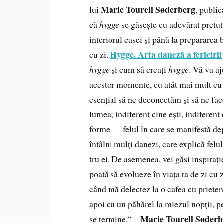
Marie Tourell Søderberg
lui
, public
că
hygge
se găsește cu adevărat pretu
interiorul casei și până la prepararea 
Hygge. Arta daneză a fericirii
cu zi.
hygge
și cum să creați
hygge
. Vă va a
acestor momente, cu atât mai mult cu 
esențial să ne deconectăm și să ne f
lumea; indiferent cine ești, indiferent
forme — fe­lul în care se manifestă dep
întâlni mulți danezi, care explică felul
tru ei. De asemenea, vei găsi inspiraț
poată să evolueze în viața ta de zi cu 
când mă delectez la o cafea cu prieteni
apoi cu un păhărel la miezul nopții, p
Marie Tourell Søderb
se termine.“ –