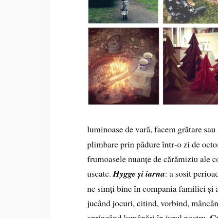
lumi­noase de vară, facem grătare sau
plimbare prin pădure într‑o zi de octo
frumoasele nuanțe de că­rămiziu ale c
uscate.
Hygge și iarna
: a sosit perioa
ne simți bine în compania familiei și a
jucând jocuri, citind, vorbind, mâncân
Ce
aprinzând lumânări în jurul nostru.