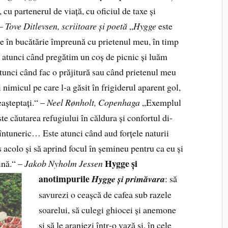
 cu partenerul de viață, cu oficiul de taxe și
 –
Tove Ditlevsen, scriitoare și poetă
„
Hygge
este
e în bucătărie împreună cu prietenul meu, în timp
u atunci când pre­gătim un coș de picnic și luăm
tunci când fac o prăjitură sau când prietenul meu
nimicul pe care l‑a găsit în frigiderul aparent gol,
așteptați.“ –
Neel Rønholt, Copenhaga
„Exemplul
te căutarea refugiului în căldura și confortul di­
i întuneric… Este atunci când aud forțele naturii
s acolo și să aprind focul în șemineu pentru ca eu și
Hygge și
ină.“ –
Jakob Nyholm Jessen
anotimpurile
Hygge și primăvara
: să
savurezi o ceașcă de cafea sub razele
soarelui, să culegi ghiocei și anemone
şi să le aranjezi într‑o vază și, în cele