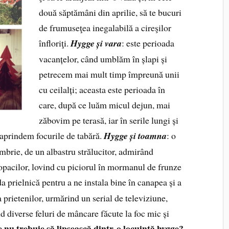
două săptămâni din aprilie, să te bucuri
de frumuseţea inegalabilă a cireşilor
înfloriţi.
Hygge și vara
: este perioada
vacanțelor, când umblăm în șlapi și
petrecem mai mult timp împreună unii
cu ceilalți; aceasta este perioada în
care, după ce luăm micul de­jun, mai
zăbovim pe terasă, iar în serile lungi și
 aprindem focurile de tabără.
Hygge și toamna
: o
mbrie, de un al­bastru strălucitor, admirând
opacilor, lovind cu piciorul în mormanul de frunze
da prielnică pentru a ne instala bine în ca­napea și a
 priete­nilor, urmărind un serial de televiziune,
d diverse feluri de mâncare fă­cute la foc mic și
 nu trebuie să lipsească dintr-o locuință hygge?