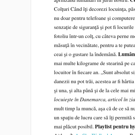
Colțuri Când îţi decorezi locuința, pă
nu doar pentru telefoane și computere, 
senzație de siguranță și pot fi locurile
fotoliu într-un colț, cu câteva perne mo
măsuță în vecinătate, pentru a te pute
Lumân
ceai și o gustare la îndemână.
mai multe kilograme de stearină pe c
locuitor în fiecare an. „Sunt absolut s
danezii nu pot trăi, acestea ar fi hârti
şi una, şi alta până și de la cele mai 
locuiește în Danemarca, articol în zia
mult timp la muncă, așa că de ce să n
un spațiu de lucru care să îţi permită s
Playlist pentru h
mai plăcut posibil.