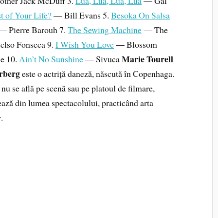
ther Jack McDuff 3.
Lua, Lua, Lua, Lua
— Gal
 of Your Life?
— Bill Evans 5.
Besoka On Salsa
— Pierre Barouh 7.
The Sewing Machine
— The
lso Fonseca 9.
I Wish You Love
— Blossom
Marie Tourell
ie 10.
Ain’t No Sunshine
— Sivuca
rberg
este o actriță daneză, născută în Copenhaga.
nu se află pe scenă sau pe platoul de filmare,
ază din lumea spectacolului, practicând arta
e
.