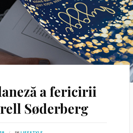
aneză a fericirii
rell Søderberg
18
IN
LIFESTYLE