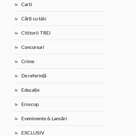
Carti
Cărți cu tâlc
Cititorii TREI
Concursuri
Crime
De referință
Educație
Eroscop
Evenimente & Lansări
EXCLUSIV