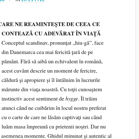
CARE NE REAMINTEȘTE DE CEEA CE
CONTEAZĂ CU ADEVĂRAT ÎN VIAȚĂ
Conceptul scandinav, pronunțat „hiu-gă”, face
din Danemarca cea mai fericită țară de pe
pământ. Fără să aibă un echivalent în română,
acest cuvânt descrie un moment de fericire,
căldură şi apropiere și îl întâlnim în lucrurile
mărunte din viața noastră. Cu toții cunoaștem
instinctiv acest sentiment de
hygge
. Îl trăim
atunci când ne cuibărim în locul nostru preferat
cu o carte de care ne lăsăm captivați sau când
luăm masa împreună cu prietenii noștri. Dar nu
u asemenea momente. Ghidul minunat și autentic al