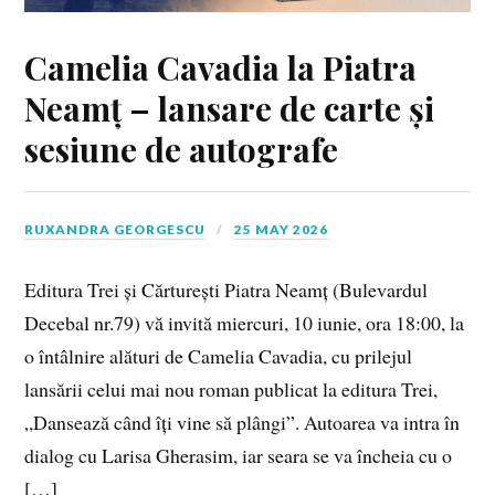
Camelia Cavadia la Piatra
Neamț – lansare de carte și
sesiune de autografe
RUXANDRA GEORGESCU
25 MAY 2026
Editura Trei și Cărturești Piatra Neamț (Bulevardul
Decebal nr.79) vă invită miercuri, 10 iunie, ora 18:00, la
o întâlnire alături de Camelia Cavadia, cu prilejul
lansării celui mai nou roman publicat la editura Trei,
„Dansează când îți vine să plângi”. Autoarea va intra în
dialog cu Larisa Gherasim, iar seara se va încheia cu o
[…]