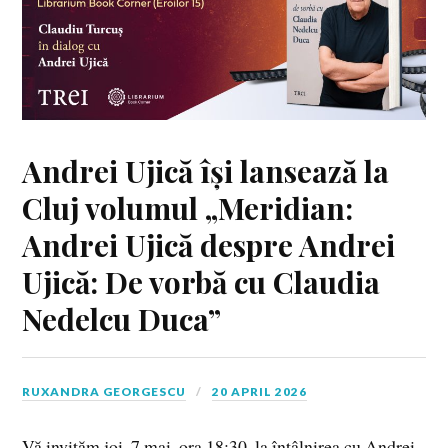
Andrei Ujică își lansează la
Cluj volumul „Meridian:
Andrei Ujică despre Andrei
Ujică: De vorbă cu Claudia
Nedelcu Duca”
RUXANDRA GEORGESCU
20 APRIL 2026
Vă invităm joi, 7 mai, ora 18:30, la întâlnirea cu Andrei