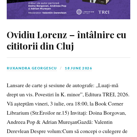
Ovidiu Lorenz – întâlnire cu
cititorii din Cluj
RUXANDRA GEORGESCU
18 JUNE 2026
Lansare de carte și sesiune de autografe: „Luați-mă
drept un vis. Povestiri în K. minor”, Editura TREI, 2026.
Vă așteptăm vineri, 3 iulie, ora 18:00, la Book Corner
Librarium (Str.Eroilor nr.15) Invitați: Doina Borgovan,
Andreea Pop & Adrian MureșanGazdă: Valentin
Derevlean Despre volum:Cum să concepi o culegere de