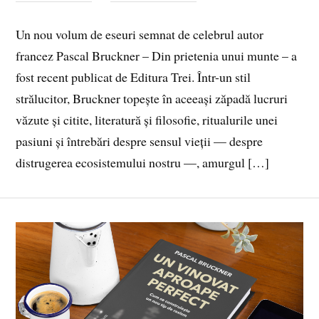
Un nou volum de eseuri semnat de celebrul autor
francez Pascal Bruckner – Din prietenia unui munte – a
fost recent publicat de Editura Trei. Într-un stil
strălucitor, Bruckner topește în aceeași zăpadă lucruri
văzute și citite, literatură și filosofie, ritualurile unei
pasiuni și întrebări despre sensul vieții — despre
distrugerea ecosistemului nostru —, amurgul […]