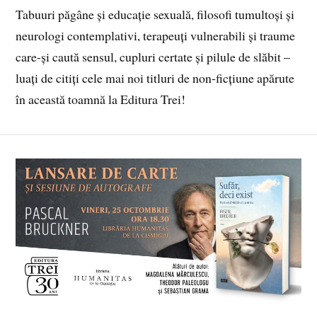
Tabuuri păgâne și educație sexuală, filosofi tumultoși și
neurologi contemplativi, terapeuți vulnerabili și traume
care-și caută sensul, cupluri certate și pilule de slăbit –
luați de citiți cele mai noi titluri de non-ficțiune apărute
în această toamnă la Editura Trei!