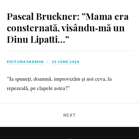
Pascal Bruckner: ”Mama era
consternată, visându‑mă un
Dinu Lipatti…”
EDITURA3ADMIN
12 JUNE 2014
”Ia spuneți, doamnă, improvizăm și noi ceva, la
repezeală, pe clapele astea?”
NEXT