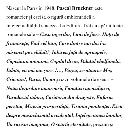
Pascal Bruckner
Născut la Paris în 1948,
este
romancier şi eseist, o figură emblematică a
intelectualităţii franceze. La Editura Trei au apărut toate
romanele sale –
Casa îngerilor, Luni de fiere, Hoţii de
frumuseţe, Fiul cel bun, Care dintre noi doi l-a
născocit pe celălalt?, Iubirea faţă de aproapele,
Căpcăunii anonimi, Copilul divin, Palatul chelfănelii,
Iubito, eu mă micşorez!…, Păzea, se-ntoarce Moş
Crăciun!, Paria, Un an și o zi
, volumele de eseuri –
Noua dezordine amoroasă, Fanaticii apocalipsei,
Paradoxul iubirii, Căsătoria din dragoste, Euforia
peretuă, Mizeria prosperităţii, Tirania penitenţei
.
Eseu
despre masochismul occidental
,
Înțelepciunea banilor,
Un rasism imaginar, O scurtă eternitate
, precum și