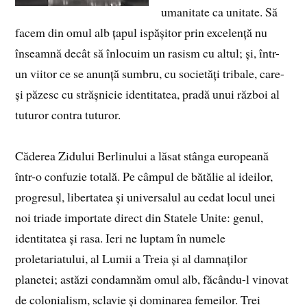
umanitate ca unitate. Să
facem din omul alb țapul ispășitor prin excelență nu
înseamnă decât să înlocuim un rasism cu altul; și, într-
un viitor ce se anunță sumbru, cu societăți tribale, care-
și păzesc cu strășnicie identitatea, pradă unui război al
tuturor contra tuturor.
Căderea Zidului Berlinului a lăsat stânga europeană
într-o confuzie totală. Pe câmpul de bătălie al ideilor,
progresul, libertatea și universalul au cedat locul unei
noi triade importate direct din Statele Unite: genul,
identitatea și rasa. Ieri ne luptam în numele
proletariatului, al Lumii a Treia și al damnaților
planetei; astăzi condamnăm omul alb, făcându-l vinovat
de colonialism, sclavie și dominarea femeilor. Trei