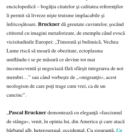
enciclopedică – bogăția citatelor și calitatea referenților
îi permit să livreze niște truisme implacabile și
Bruckner
înfricoșătoare.
dă greutate cuvintelor, șocând
cititorul cu imagini metaforizate, de exemplu când evocă
vicisitudinile Europei: „Timorată și bulimică, Vechea
Lume riscă să moară de obezitate, ectoplasma
umflându-i se pe măsură ce devine tot mai
inconsecventă și negociază fără sfârșit integrarea de noi
membri…” sau când vorbește de „«migranții», acest
neologism de care poți trage cum vrei, ca de un
cauciuc”.
Pascal Bruckner
„
demontează cu eleganță «fascismul
de stânga», venit, în opinia lui, din America și care atacă
bărbatul alb, heterosexual, occidental. Cu siguranță,
Un