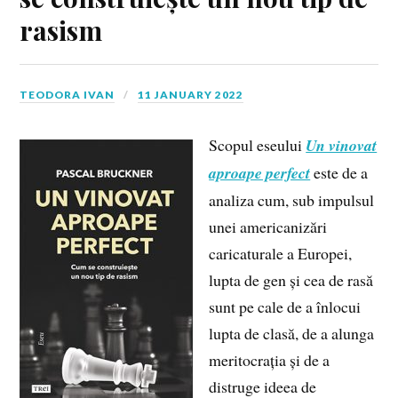
rasism
TEODORA IVAN
11 JANUARY 2022
Scopul eseului
Un vinovat
aproape perfect
este de a
analiza cum, sub impulsul
unei americanizări
caricaturale a Europei,
lupta de gen și cea de rasă
sunt pe cale de a înlocui
lupta de clasă, de a alunga
meritocrația și de a
distruge ideea de