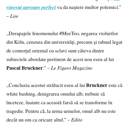
vinovat aproape perfect
va da naștere multor polemici.”
–
Lire
„Derapajele fenomenului #MeeToo, negarea violurilor
din Köln, cenzura din universități, precum și tabuul legat
de comerțul oriental cu sclavi sunt câteva dintre
subiectele abordate pertinent de acest nou eseu al lui
Pascal Bruckner
.” –
Le Figaro Magazine
Bruckner
„Concluzia acestui strălucit eseu al lui
este că
white bashing, denigrarea omului alb, trebuie să
înceteze, înainte ca această farsă să se transforme în
tragedie. Pentru că, la urma urmelor, omul alb nu este
decât un om ca oricare altul.” –
Edito