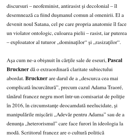
discursuri – neofeminist, antirasist și decolonial – îl
desemnează ca fiind dușmanul comun al omenirii. El a
devenit noul Satana, cel pe care propria anatomie îl face
un violator ontologic, culoarea pielii – rasist, iar puterea
– exploatator al tuturor „dominaților“ și „rasizaților“.
Pascal
Așa cum ne-a obișnuit în cărțile sale de eseuri,
Bruckner
dă o extraordinară claritate subiectului
Bruckner
abordat.
are darul de a „descurca cea mai
complicată încurcătură”, precum cazul Adama Traoré,
tânărul francez negru mort într-un comisariat de poliție
în 2016, în circumstanțe deocamdată neelucidate, și
manipulările mișcării „Adevăr pentru Adama” sau de a
denunța „heterorismul” care face furori în ideologia la
modă. Scriitorul francez are o cultură politică