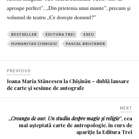
aproape perfect”, „Din prietenia unui munte”, precum şi
volumul de teatru „Ce doreşte domnul?”
BESTSELLER
EDITURA TREI
ESEU
HUMANITAS CISMIGIU
PASCAL BRUCKNER
PREVIOUS
Ioana Maria Stăncescu la Chișinău – dublă lansare
de carte și sesiune de autografe
NEXT
„
Creanga de aur.
Un studiu despre magie și religie
”, cea
mai așteptată carte de antropologie, în curs de
apariție la Editura Trei