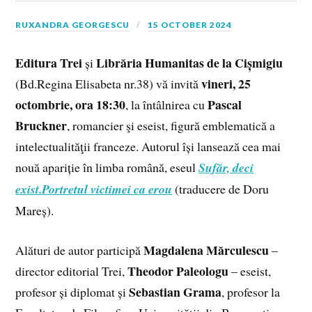
RUXANDRA GEORGESCU
15 OCTOBER 2024
Editura Trei
Librăria Humanitas de la Cișmigiu
și
vineri, 25
(Bd.Regina Elisabeta nr.38) vă invită
octombrie, ora 18:30
Pascal
, la întâlnirea cu
Bruckner
, romancier şi eseist, figură emblematică a
intelectualităţii franceze. Autorul își lansează cea mai
nouă apariție în limba română, eseul
Sufăr, deci
exist.Portretul victimei ca erou
(traducere de Doru
Mareș).
Magdalena Mărculescu
Alături de autor participă
–
Theodor Paleologu
director editorial Trei,
– eseist,
Sebastian Grama
profesor și diplomat și
, profesor la