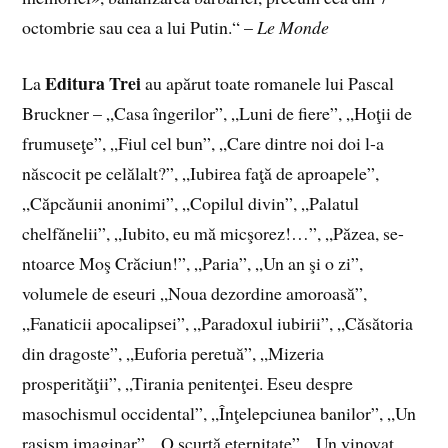
octombrie sau cea a lui Putin.“ –
Le Monde
Editura Trei
La
au apărut toate romanele lui Pascal
Bruckner – „Casa îngerilor”, „Luni de fiere”, „Hoţii de
frumuseţe”, „Fiul cel bun”, „Care dintre noi doi l-a
născocit pe celălalt?”, „Iubirea faţă de aproapele”,
„Căpcăunii anonimi”, „Copilul divin”, „Palatul
chelfănelii”, „Iubito, eu mă micşorez!…”, „Păzea, se-
ntoarce Moş Crăciun!”, „Paria”, „Un an şi o zi”,
volumele de eseuri „Noua dezordine amoroasă”,
„Fanaticii apocalipsei”, „Paradoxul iubirii”, „Căsătoria
din dragoste”, „Euforia peretuă”, „Mizeria
prosperităţii”, „Tirania penitenţei. Eseu despre
masochismul occidental”, „Înţelepciunea banilor”, „Un
rasism imaginar”, „O scurtă eternitate”, „Un vinovat