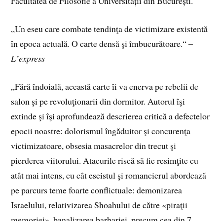
Facultatea de Filosofie a Universității din București.
„Un eseu care combate tendinţa de victimizare existentă
în epoca actuală. O carte densă şi îmbucurătoare.“ –
Lʼexpress
„Fără îndoială, această carte îi va enerva pe rebelii de
salon şi pe revoluţionarii din dormitor. Autorul îşi
extinde şi îşi aprofundează descrierea critică a defectelor
epocii noastre: dolorismul îngăduitor şi concurenţa
victimizatoare, obsesia masacrelor din trecut şi
pierderea viitorului. Atacurile riscă să fie resimţite cu
atât mai intens, cu cât eseistul şi romancierul abordează
pe parcurs teme foarte conflictuale: demonizarea
Israelului, relativizarea Shoahului de către «piraţii
memoriei», banalizarea barbariei, precum cea din 7