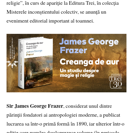
religie”, în curs de apariție la Editura Trei, în colecția
Misterele inconștientului colectiv, se anunță un
eveniment editorial important al toamnei.
Sir James George Frazer
, considerat unul dintre
părinții fondatori ai antropologiei moderne, a publicat
lucrarea sa într-o primă formă în 1890, iar ulterior într-o
ediție care număra douăsprezece volume (în perioada