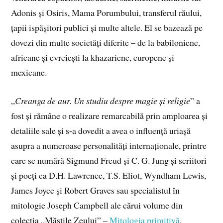
Adonis și Osiris, Mama Porumbului, transferul răului,
țapii ispășitori publici și multe altele. El se bazează pe
dovezi din multe societăți diferite – de la babiloniene,
africane și evreiești la khazariene, europene și
mexicane.
„
Creanga de aur. Un studiu despre magie și religie
” a
fost și rămâne o realizare remarcabilă prin amploarea și
detaliile sale și s-a dovedit a avea o influență uriașă
asupra a numeroase personalități internaționale, printre
care se numără Sigmund Freud și C. G. Jung și scriitori
și poeți ca D.H. Lawrence, T.S. Eliot, Wyndham Lewis,
James Joyce și Robert Graves sau specialistul în
mitologie Joseph Campbell ale cărui volume din
colecția „Măștile Zeului” –
Mitologia primitivă
,