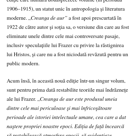
1906–1915), un statut unic în antropologia și literatura
moderne. „
Creanga de aur”
a fost apoi prescurtată în
1922 de către autor și soția sa, o versiune din care au fost
eliminate unele dintre cele mai controversate pasaje,
inclusiv speculațiile lui Frazer cu privire la răstignirea
lui Hristos, și care nu a fost niciodată revăzută pentru un
public modern.
Acum însă, în această nouă ediție într-un singur volum,
sunt pentru prima dată restabilite teoriile mai îndrăznețe
ale lui Frazer. „
Creanga de aur este produsul uneia
dintre cele mai periculoase şi mai înfricoşătoare
perioade ale istoriei intelectuale umane, cea care a dat
naştere propriei noastre epoci. Ediția de față încearcă
să restabilească atmosfera epocii, să evidențieze