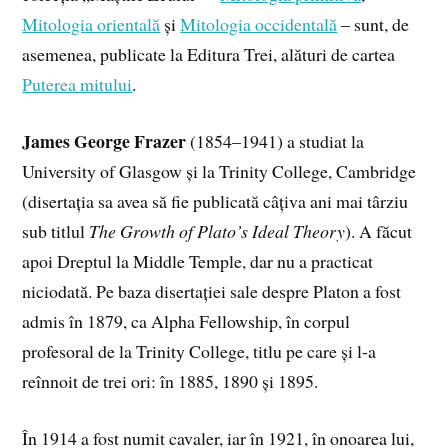
Mitologia orientală
și
Mitologia occidentală
– sunt, de
asemenea, publicate la Editura Trei, alături de cartea
Puterea mitului
.
James George Frazer
(1854–1941) a studiat la
University of Glasgow și la Trinity College, Cambridge
(disertația sa avea să fie publicată câțiva ani mai târziu
sub titlul
The Growth of Plato’s Ideal Theory
). A făcut
apoi Dreptul la Middle Temple, dar nu a practicat
niciodată. Pe baza disertației sale despre Platon a fost
admis în 1879, ca Alpha Fellowship, în corpul
profesoral de la Trinity College, titlu pe care și l-a
reînnoit de trei ori: în 1885, 1890 și 1895.
În 1914 a fost numit cavaler, iar în 1921, în onoarea lui,