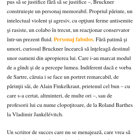
pus să se justifice fără să se justifice –, Bruckner
construieşte un personaj memorabil. Propriul părinte, un
intelectual violent şi agresiv, cu opţiuni ferme antisemite
şi rasiste, un colabo în trecut, un reacţionar conservator
Personaj fabulos
într-un prezent fluid.
. Fără patimă şi
umori, curiosul Bruckner încearcă să înţeleagă destinul
unor oameni din apropierea lui. Care i-au marcat modul
de a gîndi şi de a percepe lumea. Indiferent dacă e vorba
de Sartre, căruia i se face un portret remarcabil, de
părinţii săi, de Alain Finkelkraut, prietenul cel bun – cu
care s-a certat, altminteri, de multe ori –, sau de
profesorii lui cu nume clopoţitoare, de la Roland Barthes
la Vladimir Jankélévitch.
Un scriitor de succes care nu se menajează, care vrea să