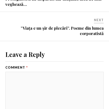
veghează…
NEXT
”Viața e un șir de plecări”. Poeme din lumea
corporatistă
Leave a Reply
COMMENT
*