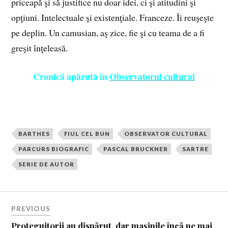
priceapă şi să justifice nu doar idei, ci şi atitudini şi
opţiuni. Intelectuale şi existenţiale. Franceze. Îi reuşeşte
pe deplin. Un camusian, aş zice, fie şi cu teama de a fi
greşit înţeleasă.
Cronică apărută în
Observatorul cultural
BARTHES
FIUL CEL BUN
OBSERVATOR CULTURAL
PARCURS BIOGRAFIC
PASCAL BRUCKNER
SARTRE
SERIE DE AUTOR
PREVIOUS
Proteguitorii au dispărut, dar maşinile încă ne mai