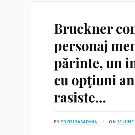
Bruckner con
personaj mem
părinte, un i
cu opţiuni an
rasiste…
BY
EDITURA3ADMIN
ON
23 JUNE