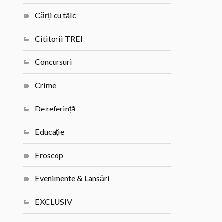
Cărți cu tâlc
Cititorii TREI
Concursuri
Crime
De referință
Educație
Eroscop
Evenimente & Lansări
EXCLUSIV