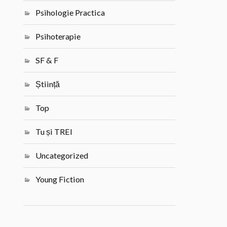
Psihologie Practica
Psihoterapie
SF & F
Știință
Top
Tu și TREI
Uncategorized
Young Fiction