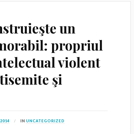
struieşte un
orabil: propriul
ntelectual violent
tisemite şi
 2014
IN
UNCATEGORIZED