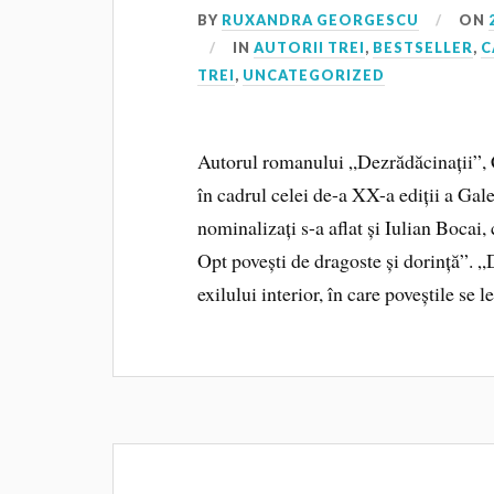
BY
RUXANDRA GEORGESCU
ON
IN
AUTORII TREI
,
BESTSELLER
,
C
TREI
,
UNCATEGORIZED
Autorul romanului „Dezrădăcinații”, 
în cadrul celei de-a XX-a ediții a Gal
nominalizați s-a aflat și Iulian Bocai
Opt povești de dragoste și dorință”. 
exilului interior, în care poveștile se 