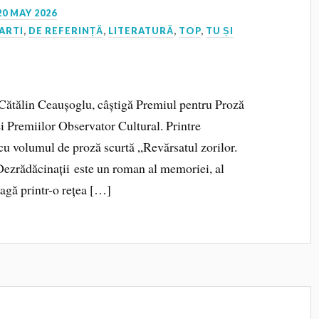
20 MAY 2026
ARTI
,
DE REFERINȚĂ
,
LITERATURĂ
,
TOP
,
TU ȘI
Cătălin Ceaușoglu, câștigă Premiul pentru Proză
ei Premiilor Observator Cultural. Printre
, cu volumul de proză scurtă „Revărsatul zorilor.
„Dezrădăcinații este un roman al memoriei, al
leagă printr-o rețea […]