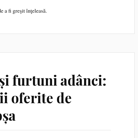
 a fi greşit înţeleasă.
și furtuni adânci:
i oferite de
pșa