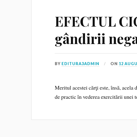
EFECTUL CIO
gândirii nega
BY
EDITURA3ADMIN
ON
12 AUGU
Meritul acestei cărţi este, însă, acela 
de practic în vederea exercitării unei t