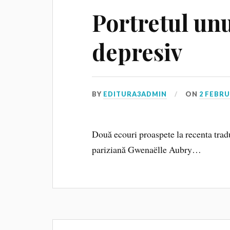
Portretul un
depresiv
BY
EDITURA3ADMIN
ON
2 FEBRU
Două ecouri proaspete la recenta tra
pariziană Gwenaëlle Aubry…