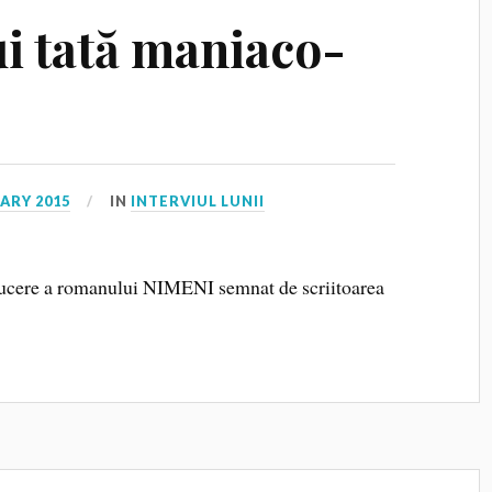
ui tată maniaco-
ARY 2015
IN
INTERVIUL LUNII
ducere a romanului NIMENI semnat de scriitoarea