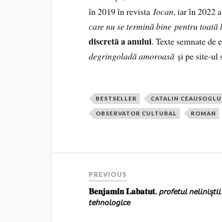
în 2019 în revista
Iocan
, iar în 2022
care nu se termină bine
pentru toată
discretă a anului
. Texte semnate de 
degringoladă amoroasă
și pe site-ul
BESTSELLER
CATALIN CEAUSOGLU
OBSERVATOR CULTURAL
ROMAN
PREVIOUS
𝐁𝐞𝐧𝐣𝐚𝐦𝐢́𝐧 𝐋𝐚𝐛𝐚𝐭𝐮𝐭, 𝘱𝘳𝘰𝘧𝘦𝘵𝘶𝘭 𝘯𝘦𝘭𝘪𝘯𝘪𝘴̦𝘵𝘪𝘪
𝘵𝘦𝘩𝘯𝘰𝘭𝘰𝘨𝘪𝘤𝘦