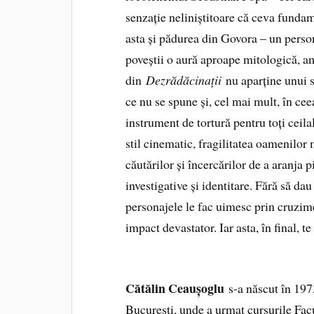
senzație neliniștitoare că ceva fundame
asta și pădurea din Govora – un person
poveștii o aură aproape mitologică, 
din
Dezrădăcinații
nu aparține unui s
ce nu se spune și, cel mai mult, în cee
instrument de tortură pentru toți ceil
stil cinematic, fragilitatea oamenilor
căutărilor și încercărilor de a aranja 
investigative și identitare. Fără să da
personajele le fac uimesc prin cruzime
impact devastator. Iar asta, în final, t
Cătălin Ceaușoglu
s-a născut în 197
București, unde a urmat cursurile Facu