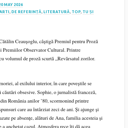
20 MAY 2026
ARTI
,
DE REFERINȚĂ
,
LITERATURĂ
,
TOP
,
TU ȘI
Cătălin Ceaușoglu, câștigă Premiul pentru Proză
ei Premiilor Observator Cultural. Printre
, cu volumul de proză scurtă „Revărsatul zorilor.
riei, al exilului interior, în care poveștile se
și căutări obsesive. Sophie, o jurnalistă franceză,
ă din România anilor ’80, scormonind printre
spunsuri care au întârziat zeci de ani. Și ajunge și
bazate pe absențe, alături de Ana, familia acesteia și
 a anchetat cazul. Atmosfera rece îți dă acea