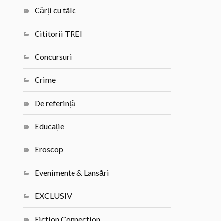
Cărți cu tâlc
Cititorii TREI
Concursuri
Crime
De referință
Educație
Eroscop
Evenimente & Lansări
EXCLUSIV
Fiction Connection