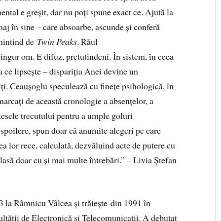
ntal e greșit, dar nu poți spune exact ce. Ajută la
aj în sine – care absoarbe, ascunde și conferă
amintind de
Twin Peaks
. Răul
ingur om. E difuz, pretutindeni. În sistem, în ceea
a ce lipsește – dispariția Anei devine un
alți. Ceaușoglu speculează cu finețe psihologică, în
 marcați de această cronologie a absențelor, a
piesele trecutului pentru a umple goluri
u spoilere, spun doar că anumite alegeri pe care
a lor rece, calculată, dezvăluind acte de putere cu
e lasă doar cu și mai multe întrebări.” – Livia Ștefan
3 la Râmnicu Vâlcea și trăiește din 1991 în
ltății de Electronică și Telecomunicații. A debutat