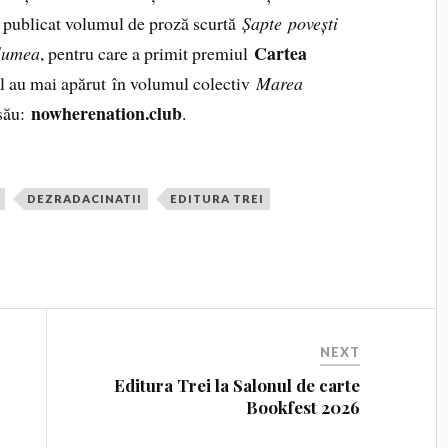
 a publicat volumul de proză scurtă
Șapte
povești
Cartea
 lumea
, pentru care a primit premiul
el au mai apărut în volumul colectiv
Marea
nowherenation.club
 său:
.
DEZRADACINATII
EDITURA TREI
NEXT
Editura Trei la Salonul de carte
Bookfest 2026