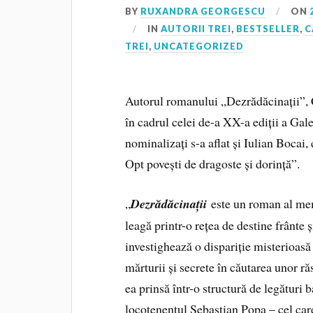
BY
RUXANDRA GEORGESCU
ON
IN
AUTORII TREI
,
BESTSELLER
,
C
TREI
,
UNCATEGORIZED
Autorul romanului „Dezrădăcinații”, 
în cadrul celei de-a XX-a ediții a Gal
nominalizați s-a aflat și Iulian Bocai
Opt povești de dragoste și dorință”.
„
Dezrădăcinații
este un roman al memo
leagă printr-o rețea de destine frânte 
investighează o dispariție misterioas
mărturii și secrete în căutarea unor ră
ea prinsă într-o structură de legături 
locotenentul Sebastian Popa – cel care