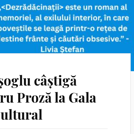
șoglu câștigă
ru Proză la Gala
ultural