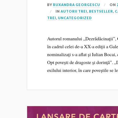
BY
RUXANDRA GEORGESCU
ON
IN
AUTORII TREI
,
BESTSELLER
,
C
TREI
,
UNCATEGORIZED
Autorul romanului „Dezrădăcinații”, 
în cadrul celei de-a XX-a ediții a Gal
nominalizați s-a aflat și Iulian Bocai
Opt povești de dragoste și dorință”. 
exilului interior, în care poveștile se 