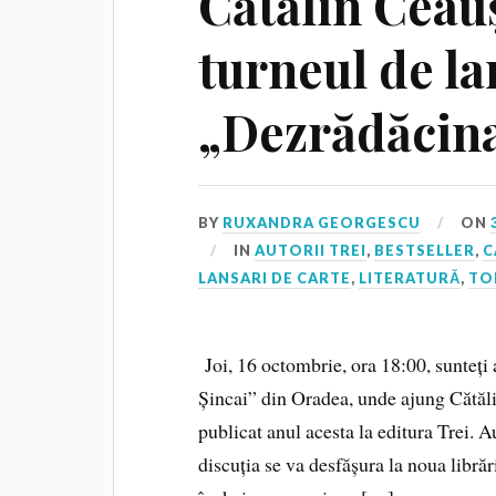
Cătălin Ceau
turneul de la
„Dezrădăcina
BY
RUXANDRA GEORGESCU
ON
IN
AUTORII TREI
,
BESTSELLER
,
C
LANSARI DE CARTE
,
LITERATURĂ
,
TO
Joi, 16 octombrie, ora 18:00, sunteți
Șincai” din Oradea, unde ajung Cătăl
publicat anul acesta la editura Trei. A
discuția se va desfășura la noua librăr