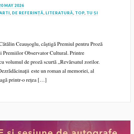
20 MAY 2026
ARTI
,
DE REFERINȚĂ
,
LITERATURĂ
,
TOP
,
TU ȘI
Cătălin Ceaușoglu, câștigă Premiul pentru Proză
ei Premiilor Observator Cultural. Printre
, cu volumul de proză scurtă „Revărsatul zorilor.
„Dezrădăcinații este un roman al memoriei, al
leagă printr-o rețea […]