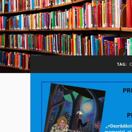
TAG:
C