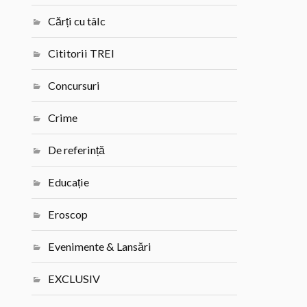
Cărți cu tâlc
Cititorii TREI
Concursuri
Crime
De referință
Educație
Eroscop
Evenimente & Lansări
EXCLUSIV