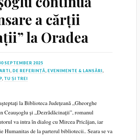
șoglu continuă
nsare a cărții
ții” la Oradea
30 SEPTEMBER 2025
ARTI
,
DE REFERINȚĂ
,
EVENIMENTE & LANSĂRI
,
P
,
TU ȘI TREI
 așteptați la Biblioteca Județeană „Gheorghe
in Ceaușoglu și „Dezrădăcinații”, romanul
utorul va intra în dialog cu Mircea Pricăjan, iar
ie Humanitas de la parterul bibliotecii.. Seara se va