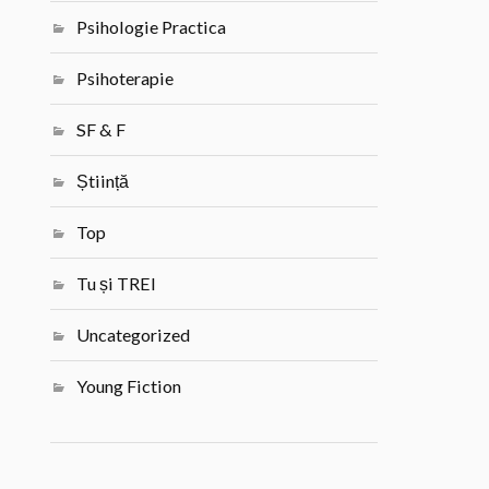
Psihologie Practica
Psihoterapie
SF & F
Știință
Top
Tu și TREI
Uncategorized
Young Fiction