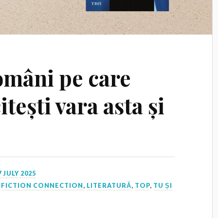
români pe care
itești vara asta și
7 JULY 2025
,
FICTION CONNECTION
,
LITERATURĂ
,
TOP
,
TU ȘI