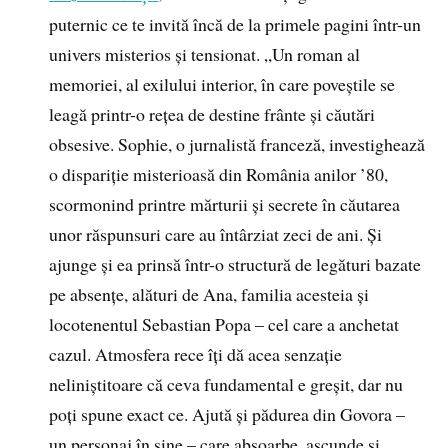
puternic ce te invită încă de la primele pagini într-un
univers misterios și tensionat. „Un roman al
memoriei, al exilului interior, în care poveștile se
leagă printr-o rețea de destine frânte și căutări
obsesive. Sophie, o jurnalistă franceză, investighează
o dispariție misterioasă din România anilor ’80,
scormonind printre mărturii și secrete în căutarea
unor răspunsuri care au întârziat zeci de ani. Și
ajunge și ea prinsă într-o structură de legături bazate
pe absențe, alături de Ana, familia acesteia și
locotenentul Sebastian Popa – cel care a anchetat
cazul. Atmosfera rece îți dă acea senzație
neliniștitoare că ceva fundamental e greșit, dar nu
poți spune exact ce. Ajută și pădurea din Govora –
un personaj în sine – care absoarbe, ascunde și