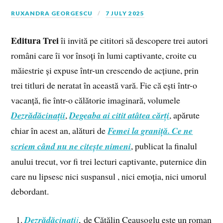
RUXANDRA GEORGESCU
7 JULY 2025
Editura Trei
îi invită pe cititori să descopere trei autori
români care îi vor însoți în lumi captivante, croite cu
măiestrie și expuse într-un crescendo de acțiune, prin
trei titluri de neratat în această vară. Fie că ești într-o
vacanță, fie într-o călătorie imaginară, volumele
Dezrădăcinații
,
Degeaba ai citit atâtea cărți
, apărute
chiar în acest an, alături de
Femei la graniță. Ce ne
scriem când nu ne citește nimeni
, publicat la finalul
anului trecut, vor fi trei lecturi captivante, puternice din
care nu lipsesc nici suspansul , nici emoția, nici umorul
debordant.
Dezrădăcinați
i
, de Cătălin Ceaușoglu este un roman