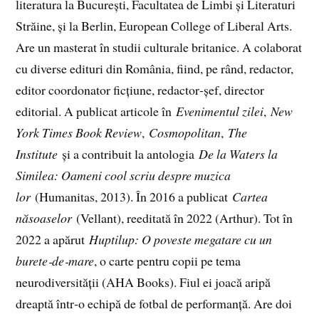
literatura la București, Facultatea de Limbi și Literaturi
Străine, și la Berlin, European College of Liberal Arts.
Are un masterat în studii culturale britanice. A colaborat
cu diverse edituri din România, fiind, pe rând, redactor,
editor coordonator ficțiune, redactor‑șef, director
editorial. A publicat articole în
Evenimentul zilei
,
New
York Times Book Review
,
Cosmopolitan
,
The
Institute
și a contribuit la antologia
De la Waters la
Similea: Oameni cool scriu despre muzica
lor
(Humanitas, 2013). În 2016 a publicat
Cartea
năsoaselor
(Vellant), reeditată în 2022 (Arthur). Tot în
2022 a apărut
Huptilup: O poveste megatare cu un
burete‑de‑mare
, o carte pentru copii pe tema
neurodiversității (AHA Books). Fiul ei joacă aripă
dreaptă într‑o echipă de fotbal de performanță. Are doi