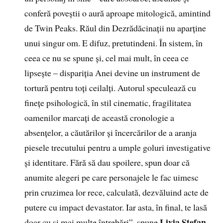
conferă poveștii o aură aproape mitologică, amintind
de Twin Peaks. Răul din Dezrădăcinații nu aparține
unui singur om. E difuz, pretutindeni. În sistem, în
ceea ce nu se spune și, cel mai mult, în ceea ce
lipsește – dispariția Anei devine un instrument de
tortură pentru toți ceilalți. Autorul speculează cu
finețe psihologică, în stil cinematic, fragilitatea
oamenilor marcați de această cronologie a
absențelor, a căutărilor și încercărilor de a aranja
piesele trecutului pentru a umple goluri investigative
și identitare. Fără să dau spoilere, spun doar că
anumite alegeri pe care personajele le fac uimesc
prin cruzimea lor rece, calculată, dezvăluind acte de
putere cu impact devastator. Iar asta, în final, te lasă
Livia Ștefan
doar cu și mai multe întrebări”, spune