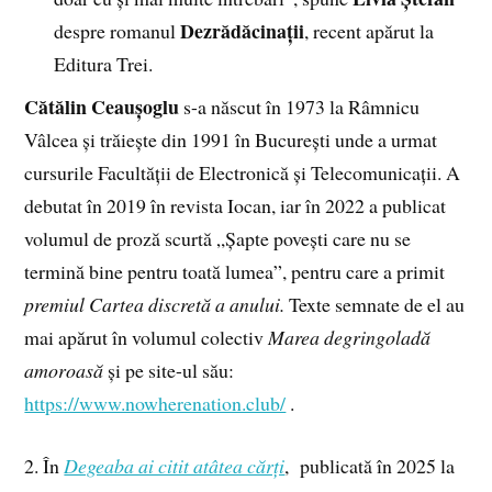
Dezrădăcinații
despre romanul
, recent apărut la
Editura Trei.
Cătălin Ceaușoglu
s-a născut în 1973 la Râmnicu
Vâlcea și trăiește din 1991 în București unde a urmat
cursurile Facultății de Electronică și Telecomunicații. A
debutat în 2019 în revista Iocan, iar în 2022 a publicat
volumul de proză scurtă „Șapte povești care nu se
termină bine pentru toată lumea”, pentru care a primit
premiul Cartea discretă a anului.
Texte semnate de el au
mai apărut în volumul colectiv
Marea degringoladă
amoroasă
și pe site-ul său:
https://www.nowherenation.club/
.
2. În
Degeaba ai citit atâtea cărți
, publicată în 2025 la