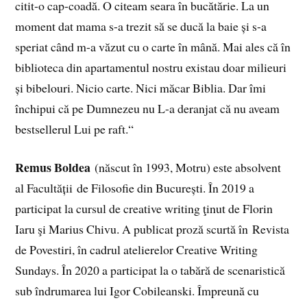
citit-o cap-coadă. O citeam seara în bucătărie. La un
moment dat mama s-a trezit să se ducă la baie și s-a
speriat când m-a văzut cu o carte în mână. Mai ales că în
biblioteca din apartamentul nostru existau doar milieuri
și bibelouri. Nicio carte. Nici măcar Biblia. Dar îmi
închipui că pe Dumnezeu nu L-a deranjat că nu aveam
bestsellerul Lui pe raft.“
Remus Boldea
(născut în 1993, Motru) este absolvent
al Facultății de Filosofie din București. În 2019 a
participat la cursul de creative writing ţinut de Florin
Iaru şi Marius Chivu. A publicat proză scurtă în Revista
de Povestiri, în cadrul atelierelor Creative Writing
Sundays. În 2020 a participat la o tabără de scenaristică
sub îndrumarea lui Igor Cobileanski. Împreună cu