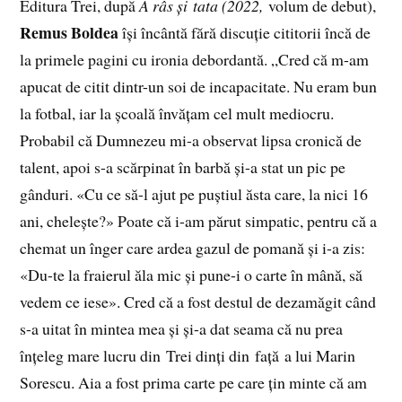
Editura Trei, după
A râs și tata (2022,
volum de debut),
Remus Boldea
își încântă fără discuție cititorii încă de
la primele pagini cu ironia debordantă. „Cred că m-am
apucat de citit dintr-un soi de incapacitate. Nu eram bun
la fotbal, iar la școală învățam cel mult mediocru.
Probabil că Dumnezeu mi-a observat lipsa cronică de
talent, apoi s-a scărpinat în barbă și-a stat un pic pe
gânduri. «Cu ce să-l ajut pe puștiul ăsta care, la nici 16
ani, chelește?» Poate că i-am părut simpatic, pentru că a
chemat un înger care ardea gazul de pomană și i-a zis:
«Du-te la fraierul ăla mic și pune-i o carte în mână, să
vedem ce iese». Cred că a fost destul de dezamăgit când
s-a uitat în mintea mea și și-a dat seama că nu prea
înțeleg mare lucru din Trei dinți din față a lui Marin
Sorescu. Aia a fost prima carte pe care țin minte că am