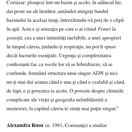
Cortázar: plonjezi într-un bazin și acolo, în adâncul lui,
dai peste un alt înotător, amândoi atingeți fundul
bazinului în același timp, întrezărindu-vă preț de o clipă
în apă. Asta e și senzația pe care o ai citind
Femei la
graniță
, cea a unei intimități inefabile, a unei apropieri
în timpul căreia, ținându-ți respirația, nu pot fi spuse
decât lucrurile esențiale. Urgența și complexitatea
confesiunii fac ca vocile lor să se hibridizeze, să se
confunde, formând structura unui singur ADN și nici
nu-ți mai dai seama când e una și când e cealaltă și când,
de fapt, e și povestea ta acolo. O poveste despre chimiile
complicate ale vieții și geografia neîmblânzită a
memoriei, la capătul căreia te simți mai puțin singur.”
Alexandra Rusu
(n. 1981, Constanța) a studiat