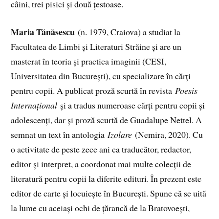
câini, trei pisici și două țestoase.
Maria Tănăsescu
(n. 1979, Craiova) a studiat la
Facultatea de Limbi și Literaturi Străine și are un
masterat în teoria și practica imaginii (CESI,
Universitatea din București), cu specializare în cărți
pentru copii. A publicat proză scurtă în revista
Poesis
Internațional
și a tradus numeroase cărți pentru copii și
adolescenți, dar și proză scurtă de Guadalupe Nettel. A
semnat un text în antologia
Izolare
(Nemira, 2020). Cu
o activitate de peste zece ani ca traducător, redactor,
editor și interpret, a coordonat mai multe colecții de
literatură pentru copii la diferite edituri. În prezent este
editor de carte și locuiește în București. Spune că se uită
la lume cu aceiași ochi de țărancă de la Bratovoești,