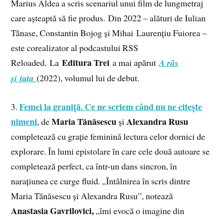
Marius Aldea a scris scenariul unui film de lungmetraj
care așteaptă să fie produs. Din 2022 – alături de Iulian
Tănase, Constantin Bojog și Mihai Laurențiu Fuiorea –
este corealizator al podcastului RSS
Editura Trei
Reloaded. La
a mai apărut
A râs
și tata
(2022), volumul lui de debut.
Femei la graniță. Ce ne scriem când nu ne citește
3.
nimeni
Maria Tănăsescu
Alexandra Rusu
, de
și
completează cu grație feminină lectura celor dornici de
explorare. În lumi epistolare în care cele două autoare se
completează perfect, ca într-un dans sincron, în
narațiunea ce curge fluid. „Întâlnirea în scris dintre
Maria Tănăsescu și Alexandra Rusu”, notează
Anastasia Gavrilovici,
„îmi evocă o imagine din