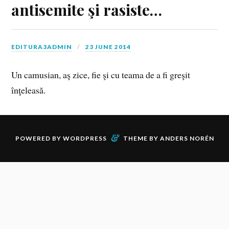
antisemite şi rasiste…
EDITURA3ADMIN
23 JUNE 2014
Un camusian, aş zice, fie şi cu teama de a fi greşit
înţeleasă.
&
POWERED BY
WORDPRESS
THEME BY
ANDERS NORÉN