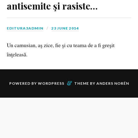
antisemite şi rasiste…
EDITURA3ADMIN
23 JUNE 2014
Un camusian, aş zice, fie şi cu teama de a fi greşit
înţeleasă.
&
POWERED BY
WORDPRESS
THEME BY
ANDERS NORÉN