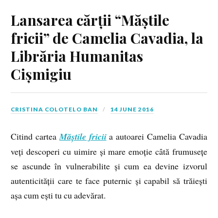
Lansarea cărții “Măștile
fricii” de Camelia Cavadia, la
Librăria Humanitas
Cișmigiu
CRISTINA COLOTELO BAN
14 JUNE 2016
Citind cartea
Măștile fricii
a autoarei Camelia Cavadia
veți descoperi cu uimire și mare emoție câtă frumusețe
se ascunde în vulnerabilite și cum ea devine izvorul
autenticității care te face puternic și capabil să trăiești
așa cum ești tu cu adevărat.