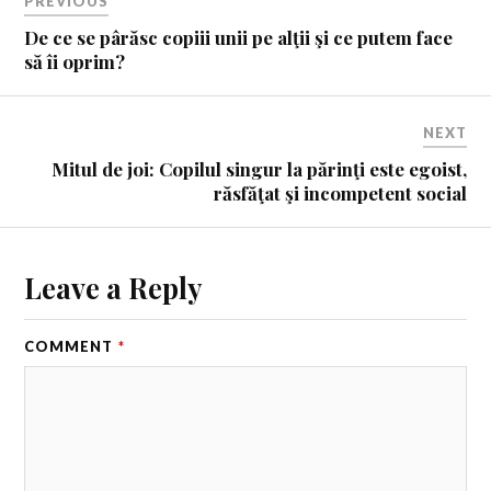
PREVIOUS
De ce se pârăsc copiii unii pe alţii şi ce putem face
să îi oprim?
NEXT
Mitul de joi: Copilul singur la părinţi este egoist,
răsfăţat şi incompetent social
Leave a Reply
COMMENT
*