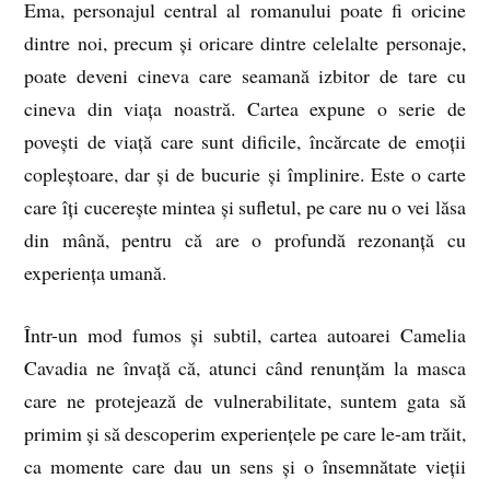
Ema, personajul central al romanului poate fi oricine
dintre noi, precum și oricare dintre celelalte personaje,
poate deveni cineva care seamană izbitor de tare cu
cineva din viața noastră. Cartea expune o serie de
povești de viață care sunt dificile, încărcate de emoții
copleștoare, dar și de bucurie și împlinire. Este o carte
care îți cucerește mintea și sufletul, pe care nu o vei lăsa
din mână, pentru că are o profundă rezonanță cu
experiența umană.
Într-un mod fumos și subtil, cartea autoarei Camelia
Cavadia ne învață că, atunci când renunțăm la masca
care ne protejează de vulnerabilitate, suntem gata să
primim și să descoperim experiențele pe care le-am trăit,
ca momente care dau un sens și o însemnătate vieții