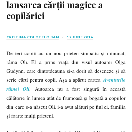
lansarea cărții magice a
copilăriei
CRISTINA COLOTELO BAN
17 JUNE 2016
De ieri copiii au un nou prieten simpatic și minunat,
râma Oli. El a prins viață din visul autoarei Olga
Gudynn, care dintotdeauna și-a dorit să deseneze și să
scrie cărți pentru copii. Așa a apărut cartea
Aventurile
râmei Oli
.
Autoarea nu a fost singură în această
călătorie în lumea atât de frumoasă și bogată a copiilor
din care s-a născut Oli, i-a avut alături pe fiul ei, familia
și foarte mulți prieteni.