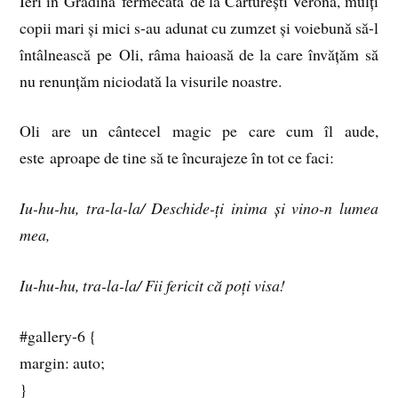
Ieri în Grădina fermecată de la Cărturești Verona, mulți
copii mari și mici s-au adunat cu zumzet și voiebună să-l
întâlnească pe Oli, râma haioasă de la care învățăm să
nu renunțăm niciodată la visurile noastre.
Oli are un cântecel magic pe care cum îl aude,
este aproape de tine să te încurajeze în tot ce faci:
Iu-hu-hu, tra-la-la/ Deschide-ți inima și vino-n lumea
mea,
Iu-hu-hu, tra-la-la/ Fii fericit că poți visa!
#gallery-6 {
margin: auto;
}