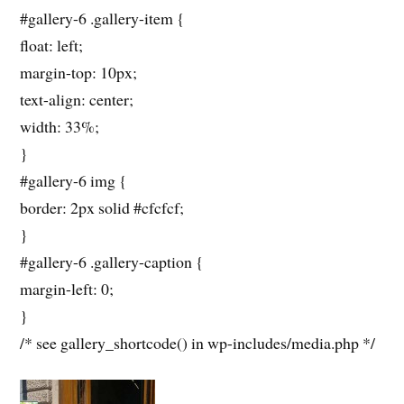
#gallery-6 .gallery-item {
float: left;
margin-top: 10px;
text-align: center;
width: 33%;
}
#gallery-6 img {
border: 2px solid #cfcfcf;
}
#gallery-6 .gallery-caption {
margin-left: 0;
}
/* see gallery_shortcode() in wp-includes/media.php */