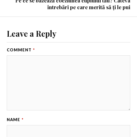
Pe ce se bazează coeziunea cuplului tău? Câteva
întrebări pe care merită să ți le pui
Leave a Reply
COMMENT
*
NAME
*