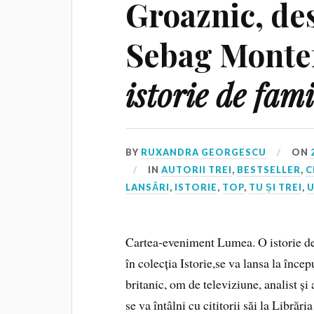
Groaznic, de
Sebag Montef
istorie de fami
BY
RUXANDRA GEORGESCU
ON
IN
AUTORII TREI
,
BESTSELLER
,
C
LANSĂRI
,
ISTORIE
,
TOP
,
TU ȘI TREI
,
Cartea-eveniment Lumea. O istorie de 
în colecția Istorie,se va lansa la înce
britanic, om de televiziune, analist 
se va întâlni cu cititorii săi la Libr