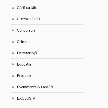
Cărți cu tâlc
Cititorii TREI
Concursuri
Crime
De referință
Educație
Eroscop
Evenimente & Lansări
EXCLUSIV