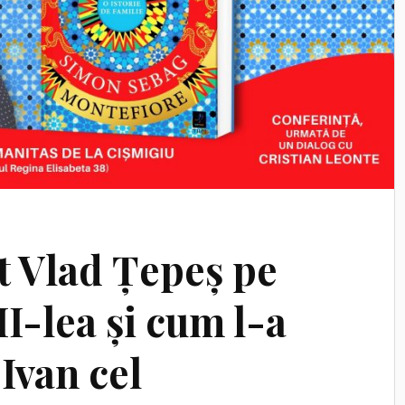
t Vlad Țepeș pe
I-lea și cum l-a
 Ivan cel