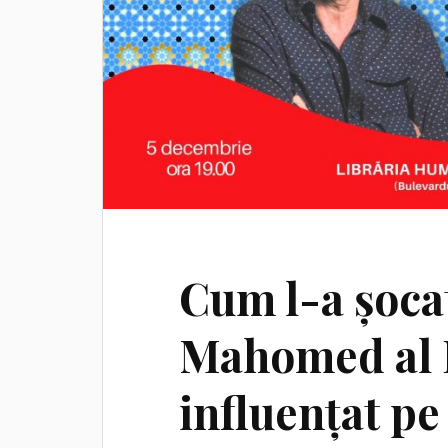
Cum l-a șoca
Mahomed al I
influențat pe