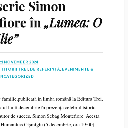
scrie Simon
iore în
„Lumea: O
lie”
21 NOVEMBER 2024
ITITORII TREI
,
DE REFERINȚĂ
,
EVENIMENTE &
UNCATEGORIZED
familie,publicată în limba română la Editura Trei,
putul lunii decembrie în prezența celebrul istoric
și autor de succes, Simon Sebag Montefiore. Acesta
ăria Humanitas Cișmigiu (5 decembrie, ora 19:00)