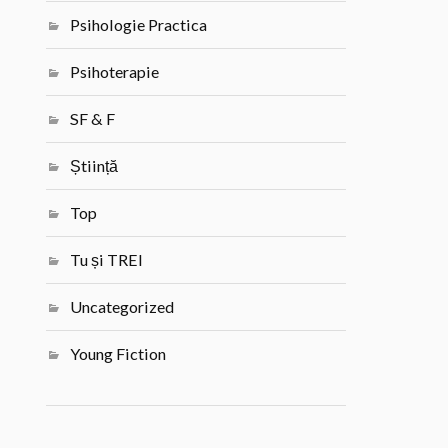
Psihologie Practica
Psihoterapie
SF & F
Știință
Top
Tu și TREI
Uncategorized
Young Fiction