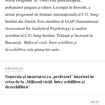
Silviu Dragomir (n. 1968) este psihoterapeut,
psihanalist jungian și editor. Licențiat în filosofie, a
urmat programul de formare internațională al C.G. Jung-
Institut din Zürich. Este membru al IAAP (International
Association for Analytical Psychology) și analist
acreditat al C.G. Jung-Institut. Trăiește și lucrează în
București.
Mijlocul vieții. Între echilibru și
dezechilibru
este prima lui carte.
PREVIOUS
Depresia și anxietatea ca „profesori” interiori în
criza de la „Mijlocul vieții. Între echilibru și
dezechilibru”
NEXT