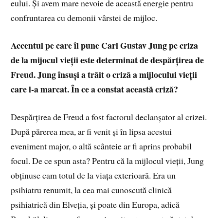
eului. Și avem mare nevoie de această energie pentru
confruntarea cu demonii vârstei de mijloc.
Accentul pe care îl pune Carl Gustav Jung pe criza
de la mijocul vieții este determinat de despărțirea de
Freud. Jung însuși a trăit o criză a mijlocului vieții
care l-a marcat. În ce a constat această criză?
Despărțirea de Freud a fost factorul declanșator al crizei.
După părerea mea, ar fi venit și în lipsa acestui
eveniment major, o altă scânteie ar fi aprins probabil
focul. De ce spun asta? Pentru că la mijlocul vieții, Jung
obținuse cam totul de la viața exterioară. Era un
psihiatru renumit, la cea mai cunoscută clinică
psihiatrică din Elveția, și poate din Europa, adică