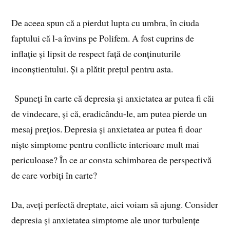
De aceea spun că a pierdut lupta cu umbra, în ciuda
faptului că l-a învins pe Polifem. A fost cuprins de
inflație și lipsit de respect față de conținuturile
inconștientului. Și a plătit prețul pentru asta.
Spuneți în carte că depresia și anxietatea ar putea fi căi
de vindecare, și că, eradicându-le, am putea pierde un
mesaj prețios. Depresia și anxietatea ar putea fi doar
niște simptome pentru conflicte interioare mult mai
periculoase? În ce ar consta schimbarea de perspectivă
de care vorbiți în carte?
Da, aveți perfectă dreptate, aici voiam să ajung. Consider
depresia și anxietatea simptome ale unor turbulențe