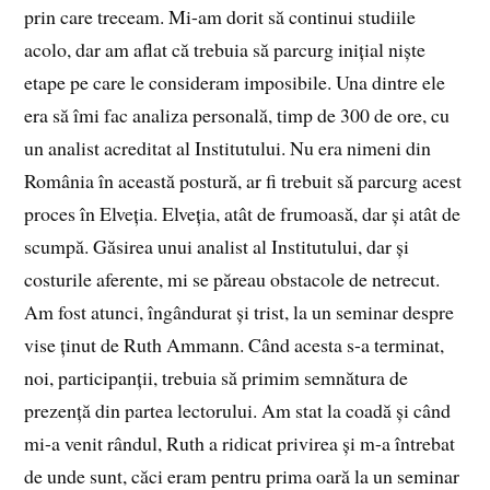
prin care treceam. Mi-am dorit să continui studiile
acolo, dar am aflat că trebuia să parcurg inițial niște
etape pe care le consideram imposibile. Una dintre ele
era să îmi fac analiza personală, timp de 300 de ore, cu
un analist acreditat al Institutului. Nu era nimeni din
România în această postură, ar fi trebuit să parcurg acest
proces în Elveția. Elveția, atât de frumoasă, dar și atât de
scumpă. Găsirea unui analist al Institutului, dar și
costurile aferente, mi se păreau obstacole de netrecut.
Am fost atunci, îngândurat și trist, la un seminar despre
vise ținut de Ruth Ammann. Când acesta s-a terminat,
noi, participanții, trebuia să primim semnătura de
prezență din partea lectorului. Am stat la coadă și când
mi-a venit rândul, Ruth a ridicat privirea și m-a întrebat
de unde sunt, căci eram pentru prima oară la un seminar