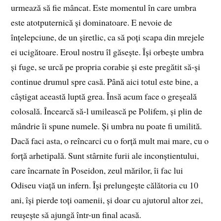
urmează să fie mâncat. Este momentul în care umbra
este atotputernică și dominatoare. E nevoie de
înțelepciune, de un șiretlic, ca să poți scapa din mrejele
ei ucigătoare. Eroul nostru îl găsește. Își orbește umbra
și fuge, se urcă pe propria corabie și este pregătit să-și
continue drumul spre casă. Până aici totul este bine, a
câștigat această luptă grea. Însă acum face o greșeală
colosală. Încearcă să-l umilească pe Polifem, și plin de
mândrie îi spune numele. Și umbra nu poate fi umilită.
Dacă faci asta, o reîncarci cu o forță mult mai mare, cu o
forță arhetipală. Sunt stârnite furii ale inconștientului,
care încarnate în Poseidon, zeul mărilor, îi fac lui
Odiseu viață un infern. Își prelungește călătoria cu 10
ani, își pierde toți oamenii, și doar cu ajutorul altor zei,
reușește să ajungă într-un final acasă.