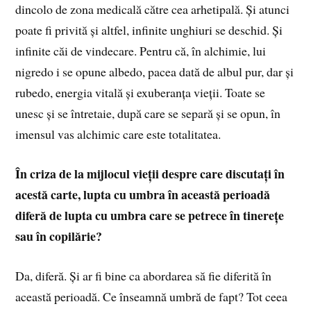
dincolo de zona medicală către cea arhetipală. Și atunci
poate fi privită și altfel, infinite unghiuri se deschid. Și
infinite căi de vindecare. Pentru că, în alchimie, lui
nigredo i se opune albedo, pacea dată de albul pur, dar și
rubedo, energia vitală și exuberanța vieții. Toate se
unesc și se întretaie, după care se separă și se opun, în
imensul vas alchimic care este totalitatea.
În criza de la mijlocul vieții despre care discutați în
acestă carte, lupta cu umbra în această perioadă
diferă de lupta cu umbra care se petrece în tinerețe
sau în copilărie?
Da, diferă. Și ar fi bine ca abordarea să fie diferită în
această perioadă. Ce înseamnă umbră de fapt? Tot ceea