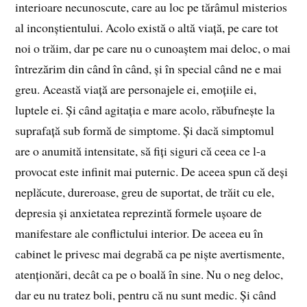
interioare necunoscute, care au loc pe tărâmul misterios
al inconștientului. Acolo există o altă viață, pe care tot
noi o trăim, dar pe care nu o cunoaștem mai deloc, o mai
întrezărim din când în când, și în special când ne e mai
greu. Această viață are personajele ei, emoțiile ei,
luptele ei. Și când agitația e mare acolo, răbufnește la
suprafață sub formă de simptome. Și dacă simptomul
are o anumită intensitate, să fiți siguri că ceea ce l-a
provocat este infinit mai puternic. De aceea spun că deși
neplăcute, dureroase, greu de suportat, de trăit cu ele,
depresia și anxietatea reprezintă formele ușoare de
manifestare ale conflictului interior. De aceea eu în
cabinet le privesc mai degrabă ca pe niște avertismente,
atenționări, decât ca pe o boală în sine. Nu o neg deloc,
dar eu nu tratez boli, pentru că nu sunt medic. Și când