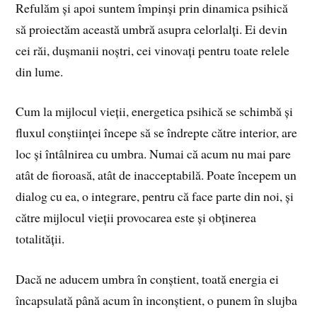
Refulăm și apoi suntem împinși prin dinamica psihică
să proiectăm această umbră asupra celorlalți. Ei devin
cei răi, dușmanii noștri, cei vinovați pentru toate relele
din lume.
Cum la mijlocul vieții, energetica psihică se schimbă și
fluxul conștiinței începe să se îndrepte către interior, are
loc și întâlnirea cu umbra. Numai că acum nu mai pare
atât de fioroasă, atât de inacceptabilă. Poate începem un
dialog cu ea, o integrare, pentru că face parte din noi, și
către mijlocul vieții provocarea este și obținerea
totalității.
Dacă ne aducem umbra în conștient, toată energia ei
încapsulată până acum în inconștient, o punem în slujba