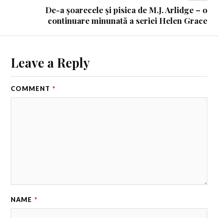
De-a șoarecele și pisica de M.J. Arlidge – o
continuare minunată a seriei Helen Grace
Leave a Reply
COMMENT
*
NAME
*