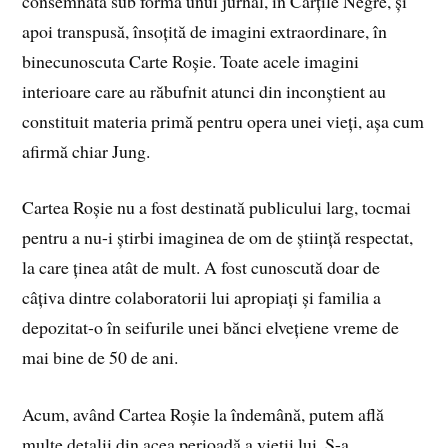
consemnată sub forma unui jurnal, în Cărțile Negre, și
apoi transpusă, însoțită de imagini extraordinare, în
binecunoscuta Carte Roșie. Toate acele imagini
interioare care au răbufnit atunci din inconștient au
constituit materia primă pentru opera unei vieți, așa cum
afirmă chiar Jung.
Cartea Roșie nu a fost destinată publicului larg, tocmai
pentru a nu-i știrbi imaginea de om de știință respectat,
la care ținea atât de mult. A fost cunoscută doar de
câțiva dintre colaboratorii lui apropiați și familia a
depozitat-o în seifurile unei bănci elvețiene vreme de
mai bine de 50 de ani.
Acum, având Cartea Roșie la îndemână, putem află
multe detalii din acea perioadă a vieții lui. S-a