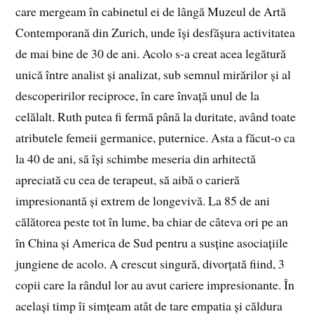
care mergeam în cabinetul ei de lângă Muzeul de Artă
Contemporană din Zurich, unde își desfășura activitatea
de mai bine de 30 de ani. Acolo s-a creat acea legătură
unică între analist și analizat, sub semnul mirărilor și al
descoperirilor reciproce, în care învață unul de la
celălalt. Ruth putea fi fermă până la duritate, având toate
atributele femeii germanice, puternice. Asta a făcut-o ca
la 40 de ani, să își schimbe meseria din arhitectă
apreciată cu cea de terapeut, să aibă o carieră
impresionantă și extrem de longevivă. La 85 de ani
călătorea peste tot în lume, ba chiar de câteva ori pe an
în China și America de Sud pentru a susține asociațiile
jungiene de acolo. A crescut singură, divorțată fiind, 3
copii care la rândul lor au avut cariere impresionante. În
același timp îi simțeam atât de tare empatia și căldura