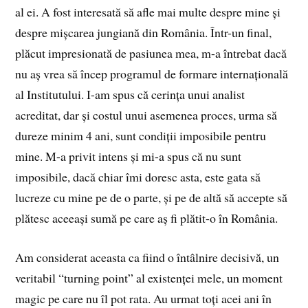
al ei. A fost interesată să afle mai multe despre mine și
despre mișcarea jungiană din România. Într-un final,
plăcut impresionată de pasiunea mea, m-a întrebat dacă
nu aș vrea să încep programul de formare internațională
al Institutului. I-am spus că cerința unui analist
acreditat, dar și costul unui asemenea proces, urma să
dureze minim 4 ani, sunt condiții imposibile pentru
mine. M-a privit intens și mi-a spus că nu sunt
imposibile, dacă chiar îmi doresc asta, este gata să
lucreze cu mine pe de o parte, și pe de altă să accepte să
plătesc aceeași sumă pe care aș fi plătit-o în România.
Am considerat aceasta ca fiind o întâlnire decisivă, un
veritabil “turning point” al existenței mele, un moment
magic pe care nu îl pot rata. Au urmat toți acei ani în