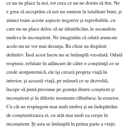
ce nu ne place la noi, tot ceea ce nu ne dorim să fim. Ne
e greu să acceptăm că noi nu suntem în totalitate buni, și
atunci toate aceste aspecte negative și reprobabile, cu
care nu ne place deloc să ne identificăm, le ascundem
undeva în inconștient. Ne imaginăm că odată aruncate
acolo nu ne vor mai deranja. Ba chiar au dispărut
definitiv. Însă acest lucru nu se întâmplă vreodată. Odată
respinse, refulate în adâncuri de către o conștiință ce se
crede atotputernică, ele își crează propria viață în
interior, și această viață, pe măsură ce se dezvoltă,
începe să pună presiune pe granița dintre conștient și
inconștient și în diferite momente răbufnesc în exterior.
Cu cât ne respingem mai mult umbra și ne îndepărtăm
de conștientizarea ei, cu atât mai mult ea crește în
inconștient. Și asta se întâmplă în prima parte a vieții.