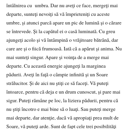
întâlnirea cu umbra. Dar nu aveți ce face, mergeți mai
departe, sunteți nevoiți să vă împrieteniți cu aceste
umbre, și atunci parcă apare un pic de lumină și o cărare
se întrevede. Și la capătul ei o casă luminată. Cu greu
ajungeți acolo și vă întâmpină o vrăjitoare bătrână, dar
care are și o fiică frumoasă. Iată că a apărut și anima. Nu
mai sunteți singur. Apare și voința de a merge mai
departe. Cu această energie ajungeți la marginea
pădurii. Aveți în față o câmpie infinită și un Soare
strălucitor. Și de aici nu știți ce să faceți. Vă puteți
întoarce, pentru că deja e un drum cunoscut, și pare mai
sigur. Puteți rămâne pe loc, la liziera pădurii, pentru că
nu știți încotro e mai bine să o luați. Sau puteți merge
mai departe, dar atenție, dacă vă apropiați prea mult de
Soare, vă puteți arde. Sunt de fapt cele trei posibilități