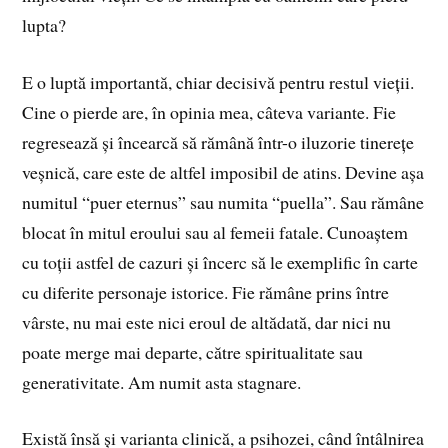
lupta?
E o luptă importantă, chiar decisivă pentru restul vieții.
Cine o pierde are, în opinia mea, câteva variante. Fie
regresează și încearcă să rămână într-o iluzorie tinerețe
veșnică, care este de altfel imposibil de atins. Devine așa
numitul “puer eternus” sau numita “puella”. Sau rămâne
blocat în mitul eroului sau al femeii fatale. Cunoaștem
cu toții astfel de cazuri și încerc să le exemplific în carte
cu diferite personaje istorice. Fie rămâne prins între
vârste, nu mai este nici eroul de altădată, dar nici nu
poate merge mai departe, către spiritualitate sau
generativitate. Am numit asta stagnare.
Există însă și varianta clinică, a psihozei, când întâlnirea