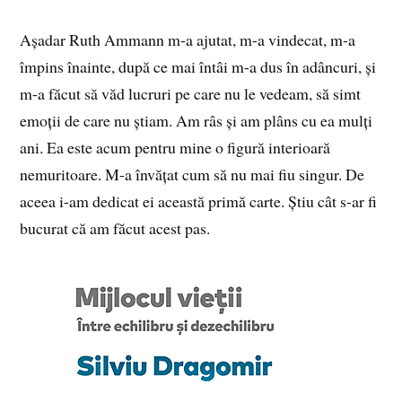
Așadar Ruth Ammann m-a ajutat, m-a vindecat, m-a
împins înainte, după ce mai întâi m-a dus în adâncuri, și
m-a făcut să văd lucruri pe care nu le vedeam, să simt
emoții de care nu știam. Am râs și am plâns cu ea mulți
ani. Ea este acum pentru mine o figură interioară
nemuritoare. M-a învățat cum să nu mai fiu singur. De
aceea i-am dedicat ei această primă carte. Știu cât s-ar fi
bucurat că am făcut acest pas.