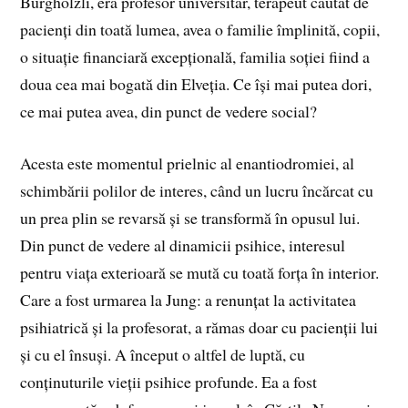
Burghölzli, era profesor universitar, terapeut căutat de
pacienți din toată lumea, avea o familie împlinită, copii,
o situație financiară excepțională, familia soției fiind a
doua cea mai bogată din Elveția. Ce își mai putea dori,
ce mai putea avea, din punct de vedere social?
Acesta este momentul prielnic al enantiodromiei, al
schimbării polilor de interes, când un lucru încărcat cu
un prea plin se revarsă și se transformă în opusul lui.
Din punct de vedere al dinamicii psihice, interesul
pentru viața exterioară se mută cu toată forța în interior.
Care a fost urmarea la Jung: a renunțat la activitatea
psihiatrică și la profesorat, a rămas doar cu pacienții lui
și cu el însuși. A început o altfel de luptă, cu
conținuturile vieții psihice profunde. Ea a fost