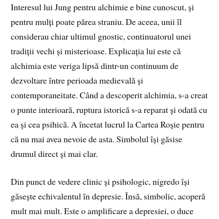
Interesul lui Jung pentru alchimie e bine cunoscut, și
pentru mulți poate părea straniu. De aceea, unii îl
considerau chiar ultimul gnostic, continuatorul unei
tradiții vechi și misterioase. Explicația lui este că
alchimia este veriga lipsă dintr-un continuum de
dezvoltare între perioada medievală și
contemporaneitate. Când a descoperit alchimia, s-a creat
o punte interioară, ruptura istorică s-a reparat și odată cu
ea și cea psihică. A încetat lucrul la Cartea Roșie pentru
că nu mai avea nevoie de asta. Simbolul își găsise
drumul direct și mai clar.
Din punct de vedere clinic și psihologic, nigredo își
găsește echivalentul în depresie. Însă, simbolic, acoperă
mult mai mult. Este o amplificare a depresiei, o duce