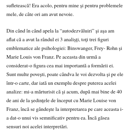
sufletească! Era acolo, pentru mine și pentru problemele
mele, de câte ori am avut nevoie.
Din când în când apela la “autodezvăluiri” și așa am
aflat că a avut la rândul ei 3 analișți, toți trei figuri
emblematice ale psihologiei: Binswanger, Frey- Rohn și
Marie Louis von Franz. Pe aceasta din urmă a
considerat-o figura cea mai importantă a formării ei.
Sunt multe povești, poate cândva le voi dezvolta și pe ele
într-o carte, dar iată un exemplu despre puterea acelei
analize: mi-a mărturisit că și acum, după mai bine de 40
de ani de la ședințele de început cu Marie Louise von
Franz, încă se gândește la interpretarea pe care aceasta i-
a dat-o unui vis semnificativ pentru ea. Încă găsea
sensuri noi acelei interpretări.