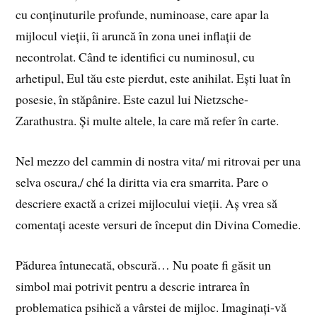
cu conținuturile profunde, numinoase, care apar la
mijlocul vieții, îi aruncă în zona unei inflații de
necontrolat. Când te identifici cu numinosul, cu
arhetipul, Eul tău este pierdut, este anihilat. Ești luat în
posesie, în stăpânire. Este cazul lui Nietzsche-
Zarathustra. Și multe altele, la care mă refer în carte.
Nel mezzo del cammin di nostra vita/ mi ritrovai per una
selva oscura,/ ché la diritta via era smarrita. Pare o
descriere exactă a crizei mijlocului vieții. Aș vrea să
comentați aceste versuri de început din Divina Comedie.
Pădurea întunecată, obscură… Nu poate fi găsit un
simbol mai potrivit pentru a descrie intrarea în
problematica psihică a vârstei de mijloc. Imaginați-vă