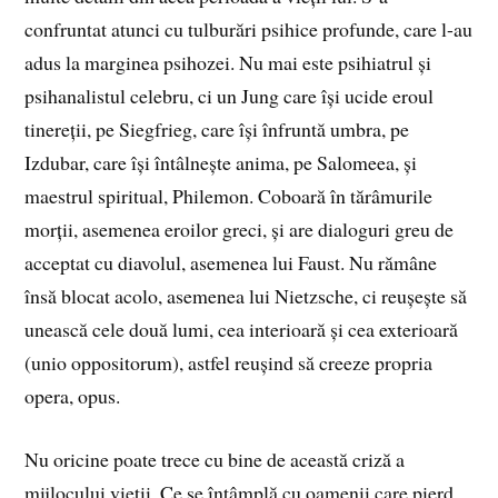
confruntat atunci cu tulburări psihice profunde, care l-au
adus la marginea psihozei. Nu mai este psihiatrul și
psihanalistul celebru, ci un Jung care își ucide eroul
tinereții, pe Siegfrieg, care își înfruntă umbra, pe
Izdubar, care își întâlnește anima, pe Salomeea, și
maestrul spiritual, Philemon. Coboară în tărâmurile
morții, asemenea eroilor greci, și are dialoguri greu de
acceptat cu diavolul, asemenea lui Faust. Nu rămâne
însă blocat acolo, asemenea lui Nietzsche, ci reușește să
unească cele două lumi, cea interioară și cea exterioară
(unio oppositorum), astfel reușind să creeze propria
opera, opus.
Nu oricine poate trece cu bine de această criză a
mijlocului vieții. Ce se întâmplă cu oamenii care pierd