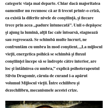
categoric viața mai departe. Chiar dacă majoritatea
oamenilor nu recunosc că ar fi trecut printr-o criză,
ea există la diferite nivele de conștiință, și fiecare
trece prin acea „padure întunecată”. Unii o depășesc
și ajung la lumină, alții fac cale întoarsă, stagnează
sau regresează. Se schimbă multe lucruri, ne
confruntăm cu umbra în mod conștient, „La mijlocul
vieții, energetica psihică se schimbă și fluxul
conștiinței începe să se îndrepte către interior, are
loc și întâlnirea cu umbra,” explică psihoterapeutul
Silviu Dragomir, căruia de curand i-a apărut
volumul Mijlocul vieții. Între echilibru și
dezechilibru, mecanismele acestei crize.