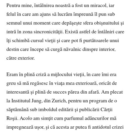
Pentru mine, întâlnirea noastră a fost un miracol, iar
felul în care am ajuns să lucrăm împreună îl pun sub
semnul unui moment care depășește sfera obișnuitului și
intră în zona sincronicității. Există astfel de întâlniri care
îți schimbă cursul vieții și care pot fi purtătoarele unui
destin care începe să curgă năvalnic dinspre interior,
către exterior.
Eram în plină criză a mijlocului vieții, în care îmi era
greu să mă regăsesc în viața mea exterioară, oricât de
interesantă și plină de succes părea din afară. Am plecat
la Institutul Jung, din Zurich, pentru un program de o
săptămână sub imboldul editării și publicării Cărții
Roșii. Acolo am simțit cum parfumul adâncurilor mă
impregnează ușor, și că acesta ar putea fi antidotul crizei