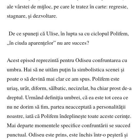
ale vârstei de mijloc, pe care le tratez în carte: regresie,
stagnare, și dezvoltare.
De ce spuneți că Ulise, în lupta sa cu ciclopul Polifem,
„în ciuda aparențelor” nu are succes?
Acest episod reprezintă pentru Odiseu confruntarea cu
umbra. Hai să ne uităm puțin la simbolistica scenei și
poate o să devină mai clar ce am spus. Polifem este
uriaș, urât, diform, sălbatic, necizelat, ba chiar prost de-a
dreptul. Urmând definiția umbrei, că ea este tot ceea ce
nu ne dorim să fim, partea neacceptată a personalității
noastre, iată că Polifem îndeplinește toate aceste cerințe.
Mai departe momentele specifice confruntării se succed
punctual. Odiseu este prins, este închis într-o peșteră și