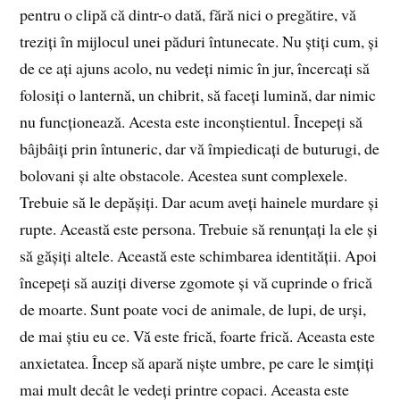
pentru o clipă că dintr-o dată, fără nici o pregătire, vă
treziți în mijlocul unei păduri întunecate. Nu știți cum, și
de ce ați ajuns acolo, nu vedeți nimic în jur, încercați să
folosiți o lanternă, un chibrit, să faceți lumină, dar nimic
nu funcționează. Acesta este inconștientul. Începeți să
bâjbâiți prin întuneric, dar vă împiedicați de buturugi, de
bolovani și alte obstacole. Acestea sunt complexele.
Trebuie să le depășiți. Dar acum aveți hainele murdare și
rupte. Această este persona. Trebuie să renunțați la ele și
să gășiți altele. Această este schimbarea identității. Apoi
începeți să auziți diverse zgomote și vă cuprinde o frică
de moarte. Sunt poate voci de animale, de lupi, de urși,
de mai știu eu ce. Vă este frică, foarte frică. Aceasta este
anxietatea. Încep să apară niște umbre, pe care le simțiți
mai mult decât le vedeți printre copaci. Aceasta este