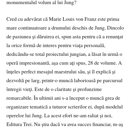
monumentalul volum al lui Jung?
Cred cu adevărat că Marie Louis von Franz este prima
mare continuatoare a drumului deschis de Jung. Dincolo
de pasiunea și dăruirea ei, spun asta pentru că a renunțat
la orice formă de interes pentru viața personală,
dedicându-se total proiectului jungian, a lăsat în urmă o
operă impresionantă, așa cum ați spus, 28 de volume. A
înțeles perfect mesajul maestrului său, și îl explică și
dezvoltă pe larg, printr-o muncă laborioasă pe parcursul
întregii vieți. Este de o claritate și profunzime
remarcabile. În ultimii ani s-a început o muncă grea de
organizare tematică a tuturor scrierilor ei, după modelul
operelor lui Jung. La acest efort ne-am raliat și noi,
Editura Trei. Nu știu dacă va avea succes financiar, m-aș