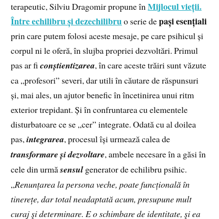
Mijlocul vieții.
terapeutic, Silviu Dragomir propune în
Între echilibru și dezechilibru
pași esențiali
o serie de
prin care putem folosi aceste mesaje, pe care psihicul și
corpul ni le oferă, în slujba propriei dezvoltări. Primul
pas ar fi
conștientizarea
, în care aceste trăiri sunt văzute
ca „profesori” severi, dar utili în căutare de răspunsuri
și, mai ales, un ajutor benefic în încetinirea unui ritm
exterior trepidant. Și în confruntarea cu elementele
disturbatoare ce se „cer” integrate. Odată cu al doilea
pas,
integrarea
, procesul își urmează calea de
transformare și dezvoltare
, ambele necesare în a găsi în
cele din urmă
sensul
generator de echilibru psihic.
„
Renunțarea la persona veche, poate funcțională în
tinerețe, dar total neadaptată acum, presupune mult
curaj şi determinare. E o schimbare de identitate, şi ea