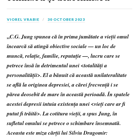
VIOREL VRABIE
30 OCTOBER 2023
„
C.G. Jung spunea că în prima jumătate a vieții omul
încearcă să atingă obiective sociale — un loc de
muncă, relație, familie, reputație —, lucru care se
petrece însă în detrimentul unei <totalități a
personalității>. El a bănuit că această unilateralitate
se află la originea depresiei, a cărei frecvență i se
părea deosebit de mare în această perioadă. În spatele
acestei depresii intuia existența unei <vieți care ar fi
putut fi trăită>. La cotitura vieții, a spus Jung, în
sufletul omului se petrece o schimbare însemnată.
Aceasta este miza cărții lui Silviu Dragomir: