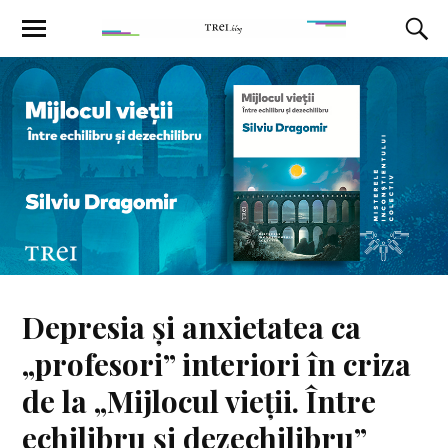
Depresia și anxietatea ca
„profesori” interiori în criza
de la „Mijlocul vieții. Între
echilibru și dezechilibru”