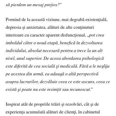
să pierdem un mesaj prețios?
”
Pornind de la această viziune, mai degrabă existențială,
depresia și anxietatea, alături de alte conținuturi
interioare cu caracter aparent disfuncțional, „
pot crea
imboldul către o nouă etapă, benefică în dezvoltarea
individului, absolut necesară pentru a trece la un alt
nivel, unul superior. De aceea abordarea psihologică
este diferită de cea socială şi medicală. Fără a le neglija
pe acestea din urmă, ea adaugă o altă perspectivă
asupra lucrurilor, dezvăluie ceea ce este ascuns, ceea ce
există şi poate nu este resimțit sau recunoscut.
”
Inspirat atât de propriile trăiri și rezolvări, cât și de
experiența acumulată alături de clienți, în cabinetul