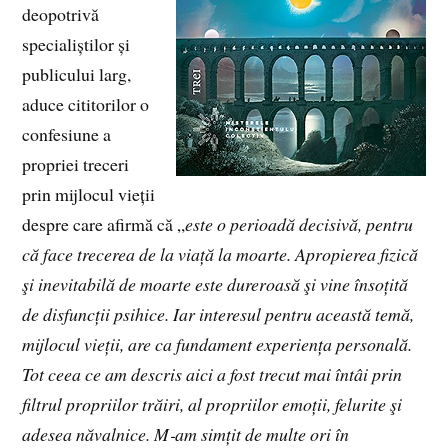
deopotrivă
specialiștilor și
publicului larg,
aduce cititorilor o
confesiune a
propriei treceri
prin mijlocul vieții
despre care afirmă că „
este o perioadă decisivă, pentru
că face trecerea de la viață la moarte. Apropierea fizică
şi inevitabilă de moarte este dureroasă şi vine însoțită
de disfuncții psihice.
Iar interesul pentru această temă,
mijlocul vieții, are ca fundament experiența personală.
Tot ceea ce am descris aici a fost trecut mai întâi prin
filtrul propriilor trăiri, al propriilor emoții, felurite şi
adesea năvalnice. M‑am simțit de multe ori în