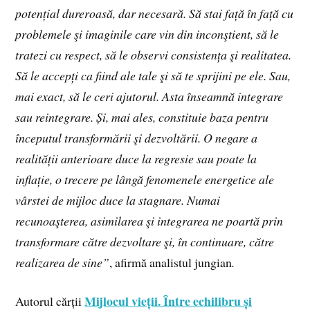
potențial dureroasă, dar necesară. Să stai față în față cu
problemele şi imaginile care vin din inconştient, să le
tratezi cu respect, să le observi consistența şi realitatea.
Să le accepți ca fiind ale tale şi să te sprijini pe ele. Sau,
mai exact, să le ceri ajutorul. Asta înseamnă integrare
sau reintegrare. Și, mai ales, constituie baza pentru
începutul transformării şi dezvoltării. O negare a
realității anterioare duce la regresie sau poate la
inflație, o trecere pe lângă fenomenele energetice ale
vârstei de mijloc duce la stagnare. Numai
recunoaşterea, asimilarea şi integrarea ne poartă prin
transformare către dezvoltare şi, în continuare, către
realizarea de sine”
, afirmă analistul jungian
.
Mijlocul vieții. Între echilibru și
Autorul cărții