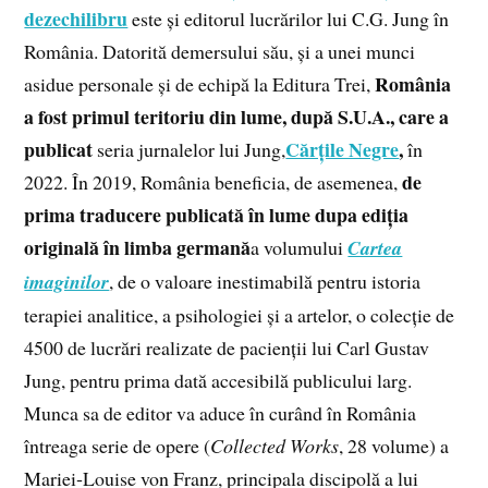
dezechilibru
este și editorul lucrărilor lui C.G. Jung în
România. Datorită demersului său, și a unei munci
România
asidue personale și de echipă la Editura Trei,
a fost primul teritoriu din lume, după S.U.A., care a
publicat
Cărțile Negre
,
seria jurnalelor lui Jung,
în
de
2022. În 2019, România beneficia, de asemenea,
prima traducere publicată în lume dupa ediția
originală în limba germană
a volumului
Cartea
imaginilor
, de o valoare inestimabilă pentru istoria
terapiei analitice, a psihologiei și a artelor, o colecție de
4500 de lucrări realizate de pacienții lui Carl Gustav
Jung, pentru prima dată accesibilă publicului larg.
Munca sa de editor va aduce în curând în România
întreaga serie de opere (
Collected Works
, 28 volume) a
Mariei‑Louise von Franz, principala discipolă a lui