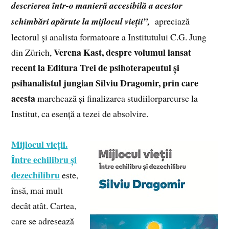
descrierea într-o manieră accesibilă a acestor
schimbări apărute la mijlocul vieții”,
apreciază
lectorul şi analista formatoare a Institutului C.G. Jung
Verena Kast, despre volumul lansat
din Zürich,
recent la Editura Trei de psihoterapeutul și
psihanalistul jungian Silviu Dragomir, prin care
acesta
marchează și finalizarea studiilorparcurse la
Institut, ca esență a tezei de absolvire.
Mijlocul vieții.
Între echilibru și
dezechilibru
este,
însă, mai mult
decât atât. Cartea,
care se adresează