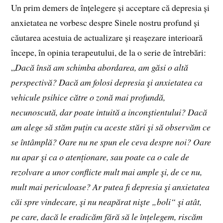
Un prim demers de înțelegere și acceptare că depresia și
anxietatea ne vorbesc despre Sinele nostru profund și
căutarea acestuia de actualizare și reașezare interioară
începe, în opinia terapeutului, de la o serie de întrebări:
„
Dacă însă am schimba abordarea, am găsi o altă
perspectivă? Dacă am folosi depresia şi anxietatea ca
vehicule psihice către o zonă mai profundă,
necunoscută, dar poate intuită a inconştientului? Dacă
am alege să stăm puțin cu aceste stări şi să observăm ce
se întâmplă? Oare nu ne spun ele ceva despre noi? Oare
nu apar şi ca o atenționare, sau poate ca o cale de
rezolvare a unor conflicte mult mai ample şi, de ce nu,
mult mai periculoase? Ar putea fi depresia şi anxietatea
căi spre vindecare, şi nu neapărat nişte „boli“ şi atât,
pe care, dacă le eradicăm fără să le înțelegem, riscăm