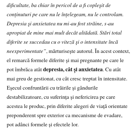
dificultate, ba chiar în pericol de a fi copleşit de
conținuturi pe care nu le înțelegeam, nu le controlam.
Depresia şi anxietatea nu mi‑au fost străine, s‑au
apropiat de mine mai mult decât altădată. Stări total
diferite se succedau cu o viteză şi o intensitate încă
neexperimentate”
, mărturisește autorul. În acest context,
el remarcă formele diferite și mai pregnante pe care le
depresia, cât și anxietatea
pot îmbrăca atât
. Cu atât
mai greu de gestionat, cu cât cresc treptat în intensitate.
Eșecul confruntării cu trăirile și gândurile
destabilizatoare, cu suferința și nefericirea pe care
acestea le produc, prin diferite alegeri de viață orientate
preponderent spre exterior ca mecanisme de evadare,
pot adânci formele și efectele lor.