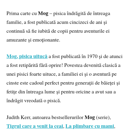
Mog
Prima carte cu
– pisica îndrăgită de întreaga
familie, a fost publicată acum cincizeci de ani și
continuă să fie iubită de copii pentru aventurile ei
amuzante și emoționante.
Mog, pisica uitucă
a fost publicată în 1970 și de atunci
a fost retipărită fără oprire! Povestea devenită clasică a
unei pisici foarte uituce, a familiei ei și o aventură pe
cinste este cadoul perfect pentru generații de băieței și
fetițe din întreaga lume și pentru oricine a avut sau a
îndrăgit vreodată o pisică.
Mog
Judith Kerr, autoarea bestsellerurilor
(serie),
Tigrul care a venit la ceai
La plimbare cu mami
,
,