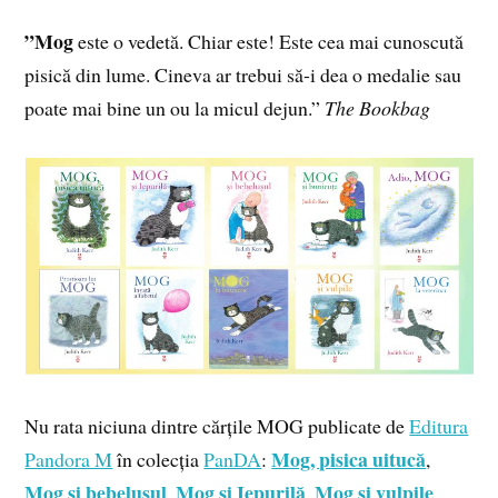
”Mog
este o vedetă. Chiar este! Este cea mai cunoscută
pisică din lume. Cineva ar trebui să-i dea o medalie sau
poate mai bine un ou la micul dejun.”
The Bookbag
Nu rata niciuna dintre cărțile MOG publicate de
Editura
Mog, pisica uitucă
Pandora M
în colecția
PanDA
:
,
Mog și bebelușul
Mog și Iepurilă
Mog și vulpile
,
,
,