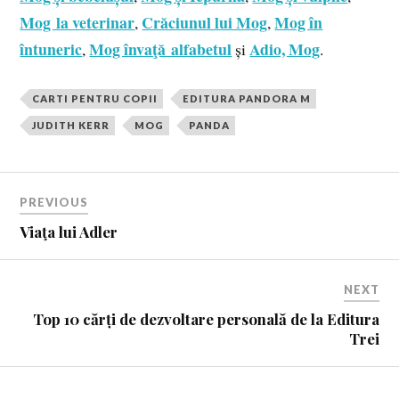
Mog la veterinar
Crăciunul lui Mog
Mog în
,
,
întuneric
Mog învaţă alfabetul
Adio, Mog
,
și
.
CARTI PENTRU COPII
EDITURA PANDORA M
JUDITH KERR
MOG
PANDA
PREVIOUS
Viaţa lui Adler
NEXT
Top 10 cărți de dezvoltare personală de la Editura
Trei