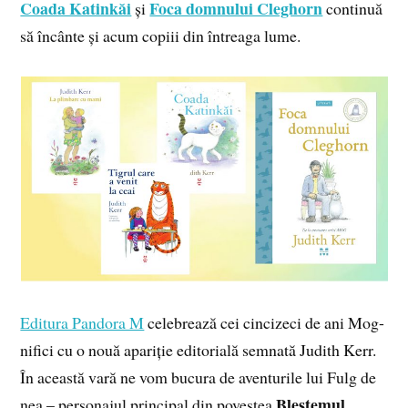
Coada Katinkăi
Foca domnului Cleghorn
și
continuă
să încânte și acum copiii din întreaga lume.
Editura Pandora M
celebrează cei cincizeci de ani Mog-
nifici cu o nouă apariție editorială semnată Judith Kerr.
În această vară ne vom bucura de aventurile lui Fulg de
Blestemul
nea – personajul principal din povestea