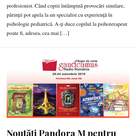
profesionist. Când copiii întâmpină provocări similare,
părinții pot apela la un specialist cu experiență în
psiholo­gie pediatrică. A-ți duce copilul la psihoterapeut
poate fi, adesea, cea mai […]
Noutăți Pandora M pentru