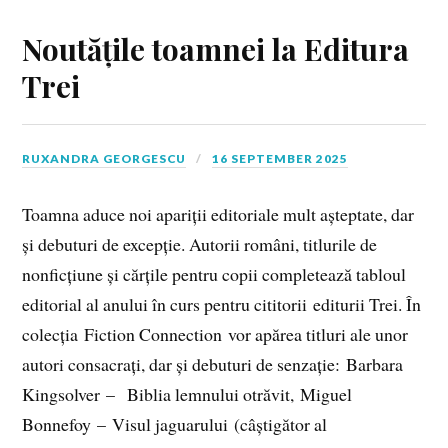
Noutățile toamnei la Editura
Trei
RUXANDRA GEORGESCU
16 SEPTEMBER 2025
Toamna aduce noi apariții editoriale mult așteptate, dar
și debuturi de excepție. Autorii români, titlurile de
nonficțiune și cărțile pentru copii completează tabloul
editorial al anului în curs pentru cititorii editurii Trei. În
colecția Fiction Connection vor apărea titluri ale unor
autori consacrați, dar și debuturi de senzație: Barbara
Kingsolver – Biblia lemnului otrăvit, Miguel
Bonnefoy – Visul jaguarului (câștigător al