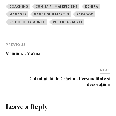
COACHING
CUM SĂ FII MAI EFICIENT
ECHIPĂ
MANAGER
NANCE GUILMARTIN
PARADOX
PSIHOLOGIA MUNCII
PUTEREA PAUZEI
PREVIOUS
Vruuum… Ma’ina.
NEXT
Cotrobăială de Crăciun. Personalitate și
decorațiuni
Leave a Reply