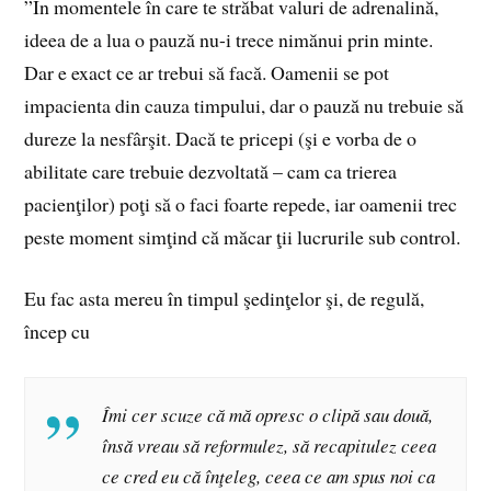
”În momentele în care te străbat valuri de adrenalină,
ideea de a lua o pauză nu-i trece nimănui prin minte.
Dar e exact ce ar trebui să facă. Oamenii se pot
impacienta din cauza timpului, dar o pauză nu trebuie să
dureze la nesfârşit. Dacă te pricepi (şi e vorba de o
abilitate care trebuie dezvoltată – cam ca trierea
pacienţilor) poţi să o faci foarte repede, iar oamenii trec
peste moment simţind că măcar ţii lucrurile sub control.
Eu fac asta mereu în timpul şedinţelor şi, de regulă,
încep cu
Îmi cer scuze că mă opresc o clipă sau două,
însă vreau să reformulez, să recapitulez ceea
ce cred eu că înţeleg, ceea ce am spus noi ca