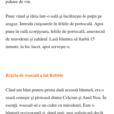
pahare de vin.
Pune vinul şi tăria într‑o oală şi încălzeşte‑le puţin pe
aragaz. Introdu cuişoarele în feliile de portocală. Apoi
pune în oală scorţişoara, feliile de portocală, amestecul
de mirodenii şi zahărul. Lasă băutura să fiarbă 15
minute, la foc încet, apoi serveşte‑o.
Reţeta de wassail a lui Robbie
Când am băut pentru prima dată această băutură, era o
seară cenuşie şi ploioasă dintre Crăciun şi Anul Nou. În
esenţă, wassail‑ul e un cidru cu mirodenii. Este o
băutură revigorantă şi, după unii, mai sofisticată decât