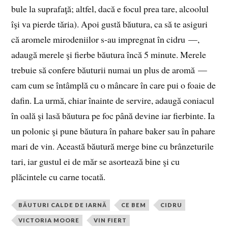
bule la suprafaţă; altfel, dacă e focul prea tare, alcoolul
îşi va pierde tăria). Apoi gustă băutura, ca să te asiguri
că aromele mirodeniilor s‑au impregnat în cidru —,
adaugă merele şi fierbe băutura încă 5 minute. Merele
trebuie să confere băuturii numai un plus de aromă —
cam cum se întâmplă cu o mâncare în care pui o foaie de
dafin. La urmă, chiar înainte de servire, adaugă coniacul
în oală şi lasă băutura pe foc până devine iar fierbinte. Ia
un polonic şi pune băutura în pahare baker sau în pahare
mari de vin. Această băutură merge bine cu brânzeturile
tari, iar gustul ei de măr se asortează bine şi cu
plăcintele cu carne tocată.
BĂUTURI CALDE DE IARNĂ
CE BEM
CIDRU
VICTORIA MOORE
VIN FIERT