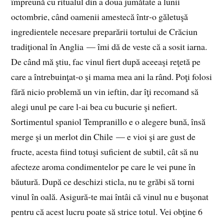
împreună cu ritualul din a doua jumătate a lunii
octombrie, când oamenii amestecă într‑o găletuşă
ingredientele necesare preparării tortului de Crăciun
tradiţional în Anglia — îmi dă de veste că a sosit iarna.
De când mă ştiu, fac vinul fiert după aceeaşi reţetă pe
care a întrebuinţat‑o şi mama mea ani la rând. Poţi folosi
fără nicio problemă un vin ieftin, dar îţi recomand să
alegi unul pe care l‑ai bea cu bucurie şi nefiert.
Sortimentul spaniol Tempranillo e o alegere bună, însă
merge şi un merlot din Chile — e vioi şi are gust de
fructe, acesta fiind totuşi suficient de subtil, cât să nu
afecteze aroma condimentelor pe care le vei pune în
băutură. După ce deschizi sticla, nu te grăbi să torni
vinul în oală. Asigură‑te mai întâi că vinul nu e buşonat
pentru că acest lucru poate să strice totul. Vei obţine 6