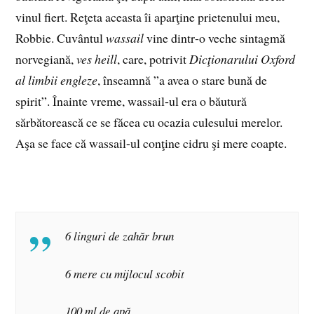
vinul fiert. Reţeta aceasta îi aparţine prietenului meu,
Robbie. Cuvântul
wassail
vine dintr‑o veche sintagmă
norvegiană,
ves heill
, care, potrivit
Dicţionarului Oxford
al limbii engleze
, înseamnă ”a avea o stare bună de
spirit”. Înainte vreme, wassail‑ul era o băutură
sărbătorească ce se făcea cu ocazia culesului merelor.
Aşa se face că wassail-ul conţine cidru şi mere coapte.
6 linguri de zahăr brun
6 mere cu mijlocul scobit
100 ml de apă