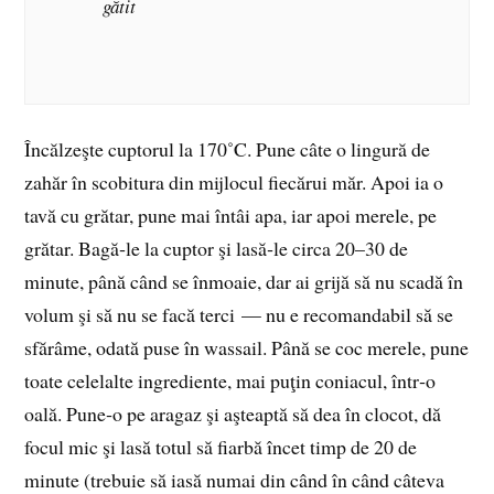
gătit
Încălzeşte cuptorul la 170˚C. Pune câte o lingură de
zahăr în scobitura din mijlocul fiecărui măr. Apoi ia o
tavă cu grătar, pune mai întâi apa, iar apoi merele, pe
grătar. Bagă‑le la cuptor şi lasă‑le circa 20–30 de
minute, până când se înmoaie, dar ai grijă să nu scadă în
volum şi să nu se facă terci — nu e recomandabil să se
sfărâme, odată puse în wassail. Până se coc merele, pune
toate celelalte ingrediente, mai puţin coniacul, într‑o
oală. Pune‑o pe aragaz şi aşteaptă să dea în clocot, dă
focul mic şi lasă totul să fiarbă încet timp de 20 de
minute (trebuie să iasă numai din când în când câteva