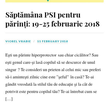
Săptămâna PSI pentru
părinți: 19-25 februarie 2018
VIOREL VRABIE
11 FEBRUARY 2018
Ești un părinte hiperprotector sau chiar cicălitor? Sau
ești genul care-și lasă copilul să se descurce de unul
singur ? Te consideri un prieten al celui mic sau preferi
să-i amintești zilnic cine este ”șeful” în casă? Te-ai
gândit vreodată la stilul tău de educație și la cât de
potrivit este pentru copilul tău? Te-ai întrebat cum se
[…]