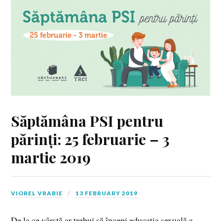
Săptămâna PSI pentru
părinți: 25 februarie – 3
martie 2019
VIOREL VRABIE
13 FEBRUARY 2019
De la ce vârstă ar trebui să începi educația sexuală a