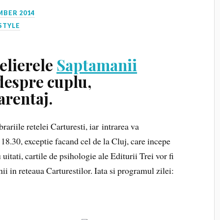
MBER 2014
STYLE
telierele
Saptamanii
 despre cuplu,
arentaj.
brariile retelei Carturesti, iar intrarea va
18.30, exceptie facand cel de la Cluj, care incepe
tati, cartile de psihologie ale Editurii Trei vor fi
 in reteaua Carturestilor. Iata si programul zilei: