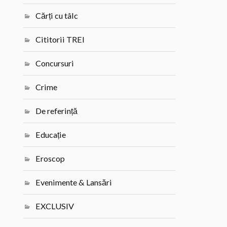
Cărți cu tâlc
Cititorii TREI
Concursuri
Crime
De referință
Educație
Eroscop
Evenimente & Lansări
EXCLUSIV