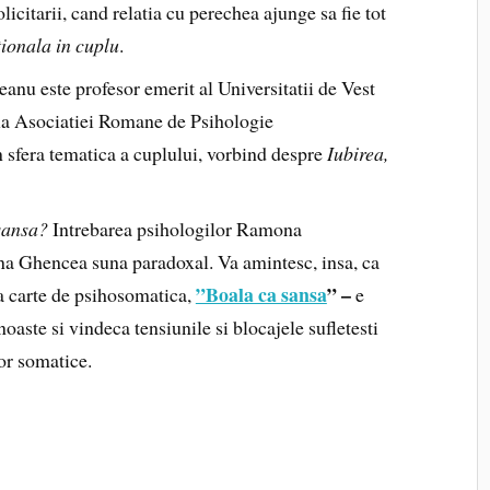
olicitarii, cand relatia cu perechea ajunge sa fie tot
ionala in cuplu
.
nu este profesor emerit al Universitatii de Vest
la Asociatiei Romane de Psihologie
 sfera tematica a cuplului, vorbind despre
Iubirea,
sansa?
Intrebarea psihologilor Ramona
ina Ghencea suna paradoxal. Va amintesc, insa, ca
”Boala ca sansa
” –
ita carte de psihosomatica,
e
aste si vindeca tensiunile si blocajele sufletesti
or somatice.