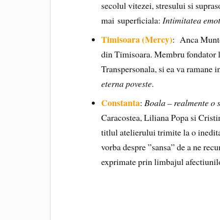
secolul vitezei, stresului si supras
mai superficiala:
Intimitatea emot
Timisoara (Mercy)
: Anca Muntea
din Timisoara. Membru fondator 
Transpersonala, si ea va ramane in
eterna poveste
.
Constanta
:
Boala – realmente o 
Caracostea, Liliana Popa si Crist
titlul atelierului trimite la o ined
vorba despre ”sansa” de a ne recuno
exprimate prin limbajul afectiunil