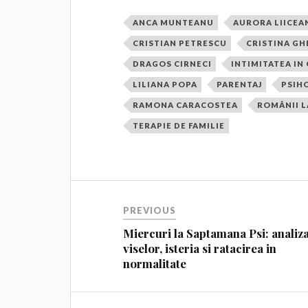
ANCA MUNTEANU
AURORA LIICEA
CRISTIAN PETRESCU
CRISTINA G
DRAGOS CIRNECI
INTIMITATEA IN
LILIANA POPA
PARENTAJ
PSIH
RAMONA CARACOSTEA
ROMÂNII L
TERAPIE DE FAMILIE
PREVIOUS
Miercuri la Saptamana Psi: analiz
viselor, isteria si ratacirea in
normalitate