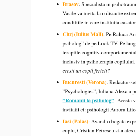
Brasov
: Specialista in psihotrau
Vasile va invita la o discutie extr
conditiile in care institutia casator
Cluj (Iulius Mall)
: Pe Raluca Ant
psiholog” de pe Look TV. Pe langa 
terapiile cognitiv-comportamental
inclusiv in psihoterapia copilului.
cresti un copil fericit?
Bucuresti (Verona)
: Redactor-sef
”Psychologies”, Iuliana Alexa a pu
”Romanii la psiholog”
. Acesta v
invitatii ei: psihologii Aurora Lii
Iasi (Palas)
: Avand o bogata exper
cuplu, Cristian Petrescu si-a ales 