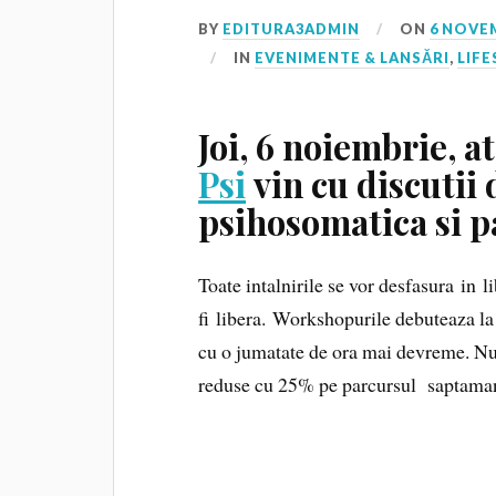
BY
EDITURA3ADMIN
ON
6 NOVE
IN
EVENIMENTE & LANSĂRI
,
LIFE
Joi, 6 noiembrie, a
Psi
vin cu discutii
psihosomatica si p
Toate intalnirile se vor desfasura in li
fi libera. Workshopurile debuteaza la 
cu o jumatate de ora mai devreme. Nu ui
reduse cu 25% pe parcursul saptamanii