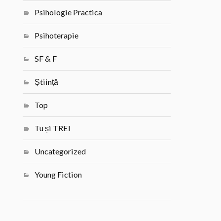
Psihologie Practica
Psihoterapie
SF & F
Știință
Top
Tu și TREI
Uncategorized
Young Fiction