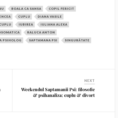
NU
BOALA CA SANSA
COPIL FERICIT
HENCEA
CUPLU
DIANA VASILE
 CUPLU
IUBIREA
IULIANA ALEXA
OSOMATICA
RALUCA ANTON
A PSIHOLOG
SAPTAMANA PSI
SINGURĂTATE
NEXT
a
Weekendul Saptamanii Psi: filosofie
& psihanaliza; cuplu & divort