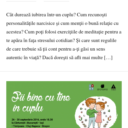
Cât durează iubirea într-un cuplu? Cum recunoști
personalitățile narcisice și cum menții o bună relație cu
acestea? Cum poți folosi exercițiile de meditație pentru a
te apăra în fața stresului cotidian? Și care sunt regulile
de care trebuie să ții cont pentru a-ți găsi un sens
autentic în viață? Dacă dorești să afli mai multe […]