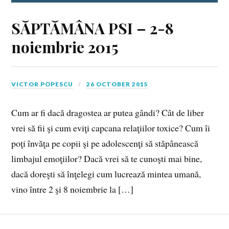
SĂPTĂMÂNA PSI – 2-8
noiembrie 2015
VICTOR POPESCU
26 OCTOBER 2015
Cum ar fi dacă dragostea ar putea gândi? Cât de liber
vrei să fii şi cum eviţi capcana relaţiilor toxice? Cum îi
poţi învăţa pe copii şi pe adolescenţi să stăpânească
limbajul emoţiilor? Dacă vrei să te cunoşti mai bine,
dacă doreşti să înţelegi cum lucrează mintea umană,
vino între 2 şi 8 noiembrie la […]