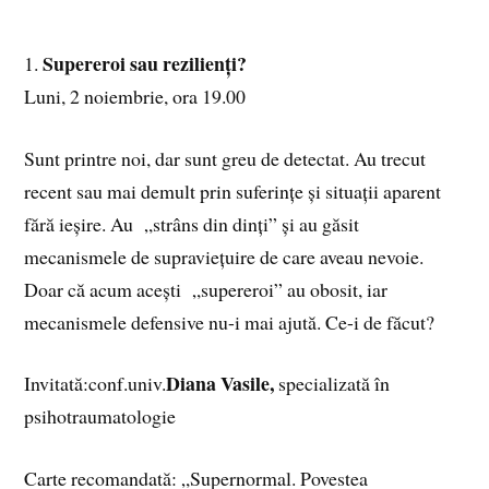
Supereroi sau rezilienți?
1.
Luni, 2 noiembrie, ora 19.00
Sunt printre noi, dar sunt greu de detectat. Au trecut
recent sau mai demult prin suferințe și situații aparent
fără ieșire. Au „strâns din dinți” și au găsit
mecanismele de supraviețuire de care aveau nevoie.
Doar că acum acești „supereroi” au obosit, iar
mecanismele defensive nu-i mai ajută. Ce-i de făcut?
Diana Vasile,
Invitată:conf.univ.
specializată în
psihotraumatologie
Carte recomandată: „Supernormal. Povestea