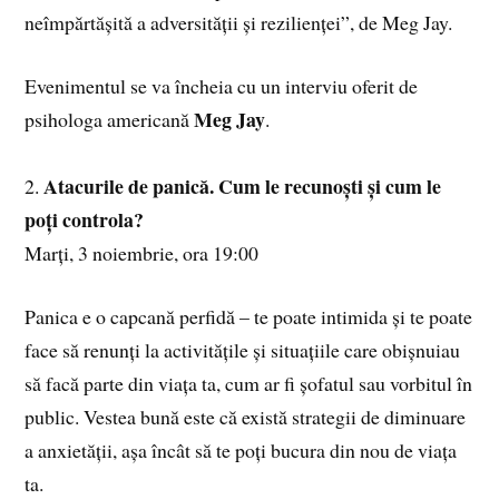
neîmpărtășită a adversității și rezilienței”, de Meg Jay.
Evenimentul se va încheia cu un interviu oferit de
Meg Jay
psihologa americană
.
Atacurile de panică. Cum le recunoști și cum le
2.
poți controla?
Marți, 3 noiembrie, ora 19:00
Panica e o capcană perfidă – te poate intimida și te poate
face să renunți la activitățile și situațiile care obișnuiau
să facă parte din viața ta, cum ar fi șofatul sau vorbitul în
public. Vestea bună este că există strategii de diminuare
a anxietății, așa încât să te poți bucura din nou de viața
ta.