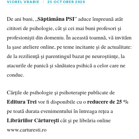
VIOREL VRABIE
25 OCTOBER 2020
Săptămâna PSI
De ani buni, „
” aduce împreună atât
cititori de psihologie, cât și cei mai buni profesori și
profesioniști din domeniu. În această toamnă, vă invităm
la șase ateliere online, pe teme incitante și de actualitate:
de la reziliență și parentingul bazat pe neuroștiințe, la
atacurile de panică și sănătatea psihică a celor care ne
conduc.
Cărțile de psihologie și psihoterapie publicate de
Editura Trei
reducere de 25 %
vor fi disponibile cu o
pe toată durata evenimentului în întreaga rețea a
Librăriilor Cărturești
cât și pe librăria online
www.carturesti.ro