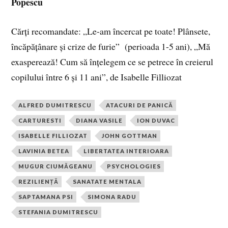
Popescu
Cărți recomandate: „Le-am încercat pe toate! Plânsete,
încăpățânare și crize de furie” (perioada 1-5 ani), „Mă
exasperează! Cum să înțelegem ce se petrece în creierul
copilului între 6 și 11 ani”, de Isabelle Filliozat
ALFRED DUMITRESCU
ATACURI DE PANICĂ
CARTURESTI
DIANA VASILE
ION DUVAC
ISABELLE FILLIOZAT
JOHN GOTTMAN
LAVINIA BETEA
LIBERTATEA INTERIOARA
MUGUR CIUMĂGEANU
PSYCHOLOGIES
REZILIENȚĂ
SANATATE MENTALA
SAPTAMANA PSI
SIMONA RADU
STEFANIA DUMITRESCU