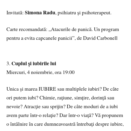
Simona Radu
Invitată:
, psihiatru și psihoterapeut.
Carte recomandată: „Atacurile de panică. Un program
pentru a evita capcanele panicii”, de David Carbonell
Cuplul și iubirile lui
3.
Miercuri, 4 noiembrie, ora 19:00
Unica și marea IUBIRE sau multiplele iubiri? De câte
ori putem iubi? Chimie, rațiune, simțire, dorință sau
nevoie? Atracție sau sprijin? De câte moduri de a iubi
avem parte într-o relație? Dar într-o viață? Vă propunem
o întâlnire în care dumneavoastră întrebați despre iubire,