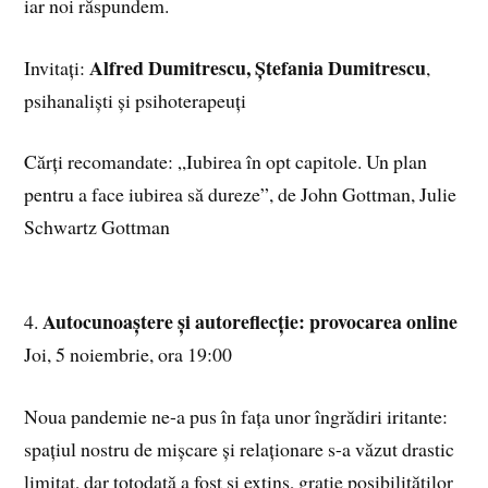
iar noi răspundem.
Alfred Dumitrescu, Ștefania Dumitrescu
Invitați:
,
psihanaliști și psihoterapeuți
Cărți recomandate: „Iubirea în opt capitole. Un plan
pentru a face iubirea să dureze”, de John Gottman, Julie
Schwartz Gottman
Autocunoaștere și autoreflecție: provocarea online
4.
Joi, 5 noiembrie, ora 19:00
Noua pandemie ne-a pus în fața unor îngrădiri iritante:
spațiul nostru de mișcare și relaționare s-a văzut drastic
limitat, dar totodată a fost și extins, grație posibilităților