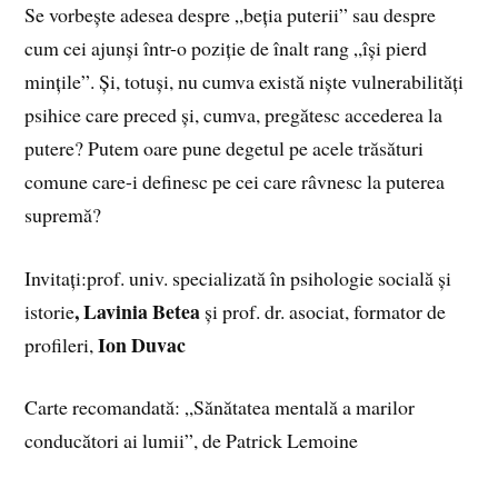
Se vorbește adesea despre „beția puterii” sau despre
cum cei ajunși într-o poziție de înalt rang „își pierd
mințile”. Și, totuși, nu cumva există niște vulnerabilități
psihice care preced și, cumva, pregătesc accederea la
putere? Putem oare pune degetul pe acele trăsături
comune care-i definesc pe cei care râvnesc la puterea
supremă?
Invitați:prof. univ. specializată în psihologie socială și
, Lavinia Betea
istorie
și prof. dr. asociat, formator de
Ion Duvac
profileri,
Carte recomandată: „Sănătatea mentală a marilor
conducători ai lumii”, de Patrick Lemoine