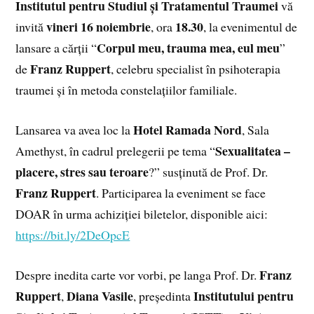
Institutul pentru Studiul și Tratamentul Traumei
vă
vineri 16 noiembrie
18.30
invită
, ora
, la evenimentul de
Corpul meu, trauma mea, eul meu
lansare a cărții “
”
Franz Ruppert
de
, celebru specialist în psihoterapia
traumei și în metoda constelațiilor familiale.
Hotel Ramada Nord
Lansarea va avea loc la
, Sala
Sexualitatea –
Amethyst, în cadrul prelegerii pe tema “
placere, stres sau teroare
?” susținută de Prof. Dr.
Franz Ruppert
. Participarea la eveniment se face
DOAR în urma achiziției biletelor, disponible aici:
https://bit.ly/2DeOpcE
Franz
Despre inedita carte vor vorbi, pe langa Prof. Dr.
Ruppert
Diana Vasile
Institutului pentru
,
, președinta