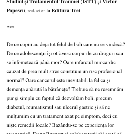
Studiul și Tratamentul Traumei (ISTT)
Victor
și
Popescu
Editura Trei
, redactor la
.
***
De ce copiii au deja tot felul de boli care nu se vindecă?
De ce adolescenții își otrăvesc corpurile cu droguri sau
se înfometează până mor? Oare infarctul miocardic
cauzat de prea mult stres constituie un risc profesional
normal? Oare cancerul este inevitabil, la fel ca și
demența apărută la bătrânețe? Trebuie să ne resemnăm
pur și simplu cu faptul că dezvoltăm boli, precum
diabetul, reumatismul sau ulcerul gastric și să ne
mulțumim cu un tratament axat pe simptom, deci cu
niște remedii locale? Bazându-se pe experiența lor
terapeutică, Franz Ruppert și colaboratorii săi arată că