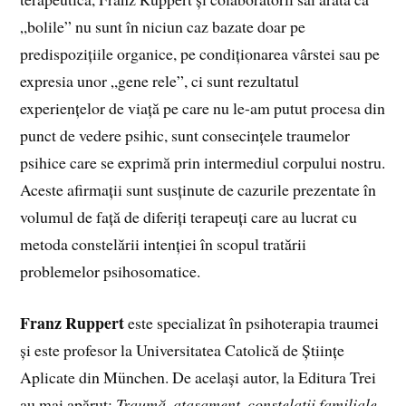
„bolile” nu sunt în niciun caz bazate doar pe
predispozițiile organice, pe condiționarea vârstei sau pe
expresia unor „gene rele”, ci sunt rezultatul
experiențelor de viață pe care nu le-am putut procesa din
punct de vedere psihic, sunt consecințele traumelor
psihice care se exprimă prin intermediul corpului nostru.
Aceste afirmații sunt susținute de cazurile prezentate în
volumul de față de diferiți terapeuți care au lucrat cu
metoda constelării intenției în scopul tratării
problemelor psihosomatice.
Franz Ruppert
este specializat în psihoterapia traumei
și este profesor la Universitatea Catolică de Științe
Aplicate din München. De același autor, la Editura Trei
au mai apărut:
Traumă, atașament, constelații familiale