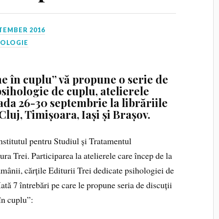
TEMBER 2016
HOLOGIE
ne în cuplu” vă propune o serie de
ihologie de cuplu, atelierele
da 26-30 septembrie la librăriile
luj, Timișoara, Iași și Brașov.
nstitutul pentru Studiul și Tratamentul
a Trei. Participarea la atelierele care încep de la
ămânii, cărțile Editurii Trei dedicate psihologiei de
ată 7 întrebări pe care le propune seria de discuții
în cuplu”: