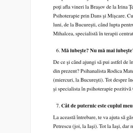
poți afla vineri la Brașov de la Irina
Psihoterapie prin Dans și Mișcare. Cum
luni, de la București, când lupta pent
Mihalcea, specialistă în terapii centrat
Mă iubește? Nu mă mai iubește
De ce și când ajungi să pui astfel de î
din prezent? Psihanalista Rodica Mat
(miercuri, la București). Tot despre î
și specialista în psihoterapie pozitiv
Cât de puternic este cuplul me
La această întrebare, te va ajuta să gă
Petrescu (joi, la Iași). Tot la Iași, d