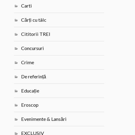
Carti
Cărți cu tâlc
Cititorii TREI
Concursuri
Crime
De referință
Educație
Eroscop
Evenimente & Lansări
EXCLUSIV