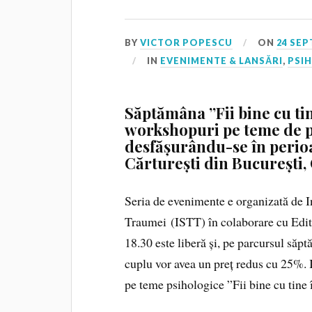
BY
VICTOR POPESCU
ON
24 SEP
IN
EVENIMENTE & LANSĂRI
,
PSI
Săptămâna ”Fii bine cu ti
workshopuri pe teme de ps
desfășurându-se în perioa
Cărturești din București, C
Seria de evenimente e organizată de I
Traumei (ISTT) în colaborare cu Editur
18.30 este liberă și, pe parcursul săpt
cuplu vor avea un preț redus cu 25%. I
pe teme psihologice ”Fii bine cu tine 