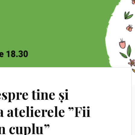
spre tine și
 atelierele ”Fii
în cuplu”