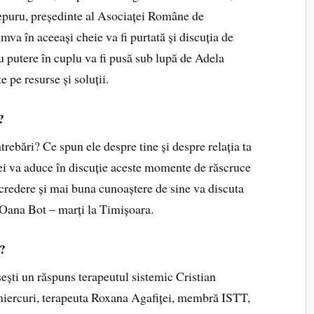
 Țepuru, președinte al Asociaței Române de
va în aceeași cheie va fi purtată și discuția de
ru putere în cuplu va fi pusă sub lupă de Adela
e pe resurse și soluții.
?
ntrebări? Ce spun ele despre tine și despre relația ta
ei va aduce în discuție aceste momente de răscruce
ncredere și mai buna cunoaștere de sine va discuta
ă Oana Bot – marți la Timișoara.
u?
sești un răspuns terapeutul sistemic Cristian
ar miercuri, terapeuta Roxana Agafiței, membră ISTT,