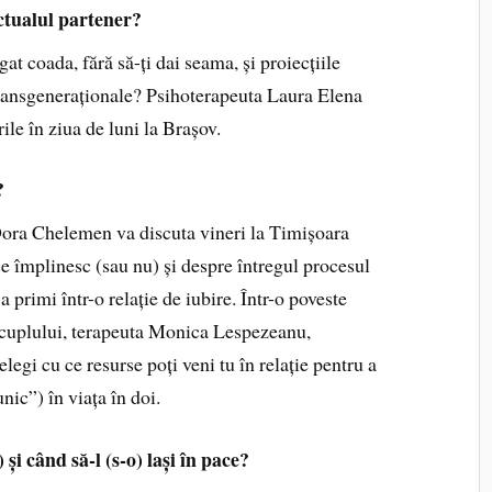
ctualul partener?
at coada, fără să-ți dai seama, și proiecțiile
transgeneraționale? Psihoterapeuta Laura Elena
ile în ziua de luni la Brașov.
?
 Dora Chelemen va discuta vineri la Timișoara
se împlinesc (sau nu) și despre întregul procesul
 a primi într-o relație de iubire. Într-o poveste
 cuplului, terapeuta Monica Lespezeanu,
elegi cu ce resurse poți veni tu în relație pentru a
nic”) în viața în doi.
și când să-l (s-o) lași în pace?