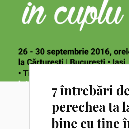
7 întrebări de
perechea ta la
bine cu tine 