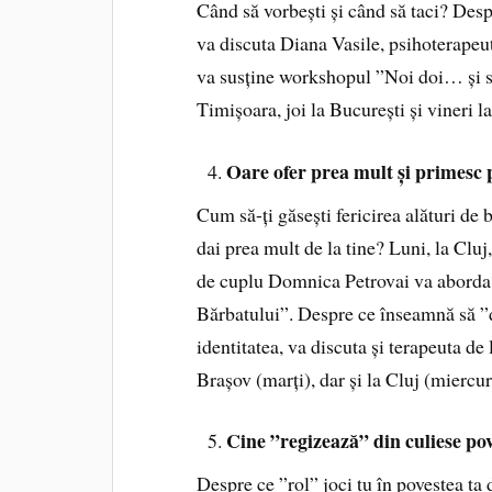
Când să vorbești și când să taci? Despr
va discuta Diana Vasile, psihoterapeut
va susține workshopul ”Noi doi… și sep
Timișoara, joi la București și vineri la
Oare ofer prea mult și primesc 
Cum să-ți găsești fericirea alături de b
dai prea mult de la tine? Luni, la Clu
de cuplu Domnica Petrovai va aborda t
Bărbatului”. Despre ce înseamnă să ”dai
identitatea, va discuta și terapeuta d
Brașov (marți), dar și la Cluj (miercur
Cine ”regizează” din culiese po
Despre ce ”rol” joci tu în povestea ta 