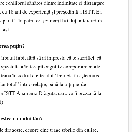
e echilibrul sănătos dintre intimitate și distanțare
 cu 18 ani de experiență și președintă a ISTT. Ea
arat!” în patru orașe: marți la Cluj, miercuri în
 Iași.
prea puțin?
ărbatul iubit fără să ai impresia că te sacrifici, că
j, specialista în terapii cognitiv-comportamentale
ema în cadrul atelierului ”Femeia în așteptarea
 totul” într-o relație, până la a-ți pierde
e la ISTT Anamaria Drăguța, care va fi prezentă la
i).
vestea cuplului tău?
de dragoste, despre cine trage sforile din culise,