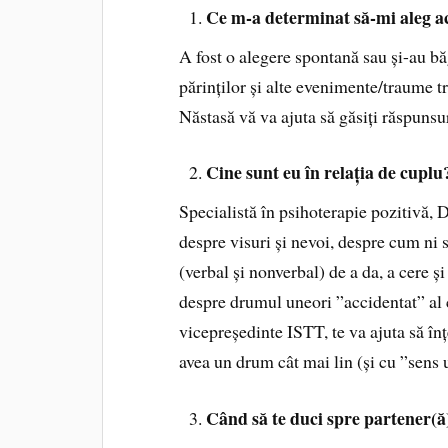
Ce m-a determinat să-mi aleg a
A fost o alegere spontană sau și-au băg
părinților și alte evenimente/traume 
Năstasă vă va ajuta să găsiți răspunsur
Cine sunt eu în relația de cuplu
Specialistă în psihoterapie pozitivă,
despre visuri și nevoi, despre cum ni 
(verbal și nonverbal) de a da, a cere și
despre drumul uneori ”accidentat” al
vicepreședinte ISTT, te va ajuta să înț
avea un drum cât mai lin (și cu ”sens u
Când să te duci spre partener(ă) 