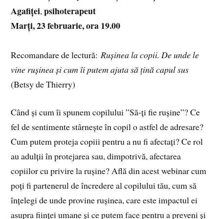
Agafiței
psihoterapeut
,
Marți, 23 februarie, ora 19.00
Recomandare de lectură:
Rușinea la copii. De unde le
vine rușinea și cum îi putem ajuta să țină capul sus
(Betsy de Thierry)
Când și cum îi spunem copilului ”Să-ți fie rușine”? Ce
fel de sentimente stârnește în copil o astfel de adresare?
Cum putem proteja copiii pentru a nu fi afectați? Ce rol
au adulții în protejarea sau, dimpotrivă, afectarea
copiilor cu privire la rușine? Află din acest webinar cum
poți fi partenerul de încredere al copilului tău, cum să
înțelegi de unde provine rușinea, care este impactul ei
asupra ființei umane și ce putem face pentru a preveni și