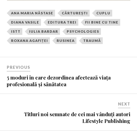
ANA MARIA NĂSTASE
CĂRTUREȘTI
CUPLU
DIANA VASILE
EDITURA TREI
FII BINE CU TINE
ISTT
IULIA BARDAR
PSYCHOLOGIES
ROXANA AGAFIȚEI
RUSINEA
TRAUMĂ
PREVIOUS
5 moduri în care dezordinea afectează viața
profesională și sănătatea
NEXT
Titluri noi semnate de cei mai vânduți autori
Lifestyle Publishing