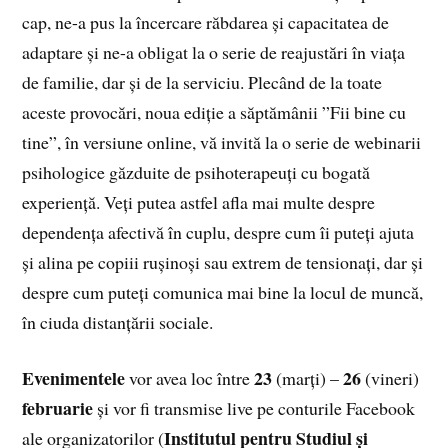
cap, ne-a pus la încercare răbdarea și capacitatea de
adaptare și ne-a obligat la o serie de reajustări în viața
de familie, dar și de la serviciu. Plecând de la toate
aceste provocări, noua ediție a săptămânii ”Fii bine cu
tine”, în versiune online, vă invită la o serie de webinarii
psihologice găzduite de psihoterapeuți cu bogată
experiență. Veți putea astfel afla mai multe despre
dependența afectivă în cuplu, despre cum îi puteți ajuta
și alina pe copiii rușinoși sau extrem de tensionați, dar și
despre cum puteți comunica mai bine la locul de muncă,
în ciuda distanțării sociale.
Evenimentele
23
26
vor avea loc între
(marți) –
(vineri)
februarie
și vor fi transmise live pe conturile Facebook
Institutul pentru Studiul și
ale organizatorilor (