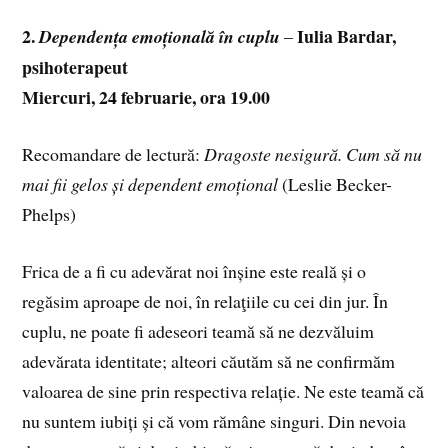
2.
Iulia Bardar,
Dependența emoțională în cuplu
–
psihoterapeut
Miercuri, 24 februarie, ora 19.00
Recomandare de lectură:
Dragoste nesigură. Cum să nu
mai fii gelos și dependent emoțional
(Leslie Becker-
Phelps)
Frica de a fi cu adevărat noi înșine este reală și o
regăsim aproape de noi, în relaţiile cu cei din jur. În
cuplu, ne poate fi adeseori teamă să ne dezvăluim
adevărata identitate; alteori căutăm să ne confirmăm
valoarea de sine prin respectiva relație. Ne este teamă că
nu suntem iubiți și că vom rămâne singuri. Din nevoia