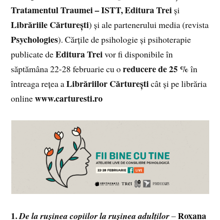
Tratamentul Traumei – ISTT, Editura Trei
și
Librăriile Cărturești
) și ale partenerului media (revista
Psychologies
). Cărțile de psihologie și psihoterapie
Editura Trei
publicate de
vor fi disponibile în
reducere de 25 %
săptămâna 22-28 februarie cu o
în
Librăriilor Cărturești
întreaga rețea a
cât și pe librăria
www.carturesti.ro
online
1.
Roxana
De la rușinea copiilor la rușinea adulților
–