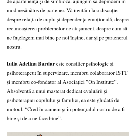
de apartenență și de simbioză, ajungem să depindem în
mod nesănătos de partener. Vă invităm la o discuție
despre relația de cuplu și dependența emoțională, despre
recunoașterea problemelor de atașament, despre cum să
ne înțelegem mai bine pe noi înșine, dar și pe partenerul
nostru.
Iulia Adelina Bardar
este consilier psihologic și
psihoterapeut în supervizare, membru colaborator ISTT
și membru co-fondator al Asociației ”On Institute”.
Absolventă a unui masterat dedicat evaluării și
psihoterapiei copilului și familiei, ea este ghidată de
motoul: “Cred în oameni și în potențialul nostru de a fi
bine și de a ne face bine”.