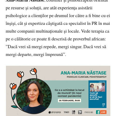
pe resurse și soluții, are atât experiența asistării
psihologice a clienților pe drumul lor către a fi bine cu ei
înșiși, cât și expertiza câștigată ca specialist în PR în mai
multe companii multinaționale și locale. Vede terapia ca
pe o călătorie ce poate fi descrisă de proverbul african:
”Dacă vrei să mergi repede, mergi singur. Dacă vrei să
mergi departe, mergi împreună”.